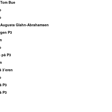
 Tom Bue
o
o
 Augusta Glahn-Abrahamsen
rgen P3
n
o
 på P3
n
å 3’eren
o
å P3
å P3