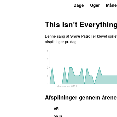
P3
Trends
Dage
Uger
Måne
This Isn’t Everythin
Denne sang af
Snow Patrol
er blevet spille
afspilninger pr. dag.
4
3
2
1
0
december 2011
Afspilninger gennem årene
ÅR
2012