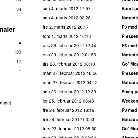
søn 4. marts 2012
17:57
Sport p
34
søn 4. marts 2012
02:28
Natradi
fre 2. marts 2012
20:17
P3 med 
naler
tors 1. marts 2012
16:18
Pressen
#
ons 29. februar 2012
12:44
P3 med 
103
ons 29. februar 2012
01:53
Natradi
17
tirs 28. februar 2012
08:10
Go’ Mo
1
man 27. februar 2012
16:56
Pressen
man 27. februar 2012
04:12
Natradi
søn 26. februar 2012
12:39
Smag p
lør 25. februar 2012
08:48
Weeke
 dage)
fre 24. februar 2012
16:16
P3 med
fre 24. februar 2012
03:53
Natradi
tors 23. februar 2012
08:50
Go’ Mo
ons 22. februar 2012
23:04
Aftenv