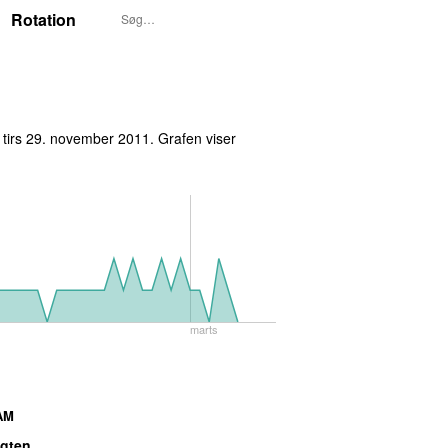
Rotation
t
tirs 29. november 2011
. Grafen viser
marts
AM
agten