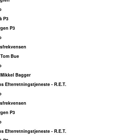
o
å P3
rgen P3
o
sfrekvensen
 Tom Bue
o
Mikkel Bagger
s Efterretningstjeneste - R.E.T.
o
sfrekvensen
rgen P3
o
s Efterretningstjeneste - R.E.T.