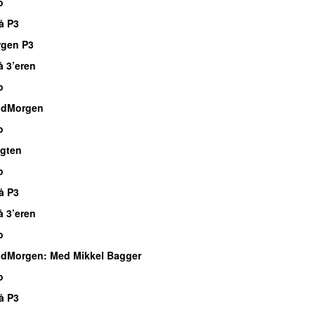
o
å P3
rgen P3
å 3’eren
o
ndMorgen
o
agten
o
å P3
å 3’eren
o
ndMorgen
: Med Mikkel Bagger
o
å P3