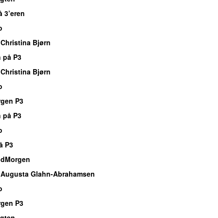
å 3’eren
o
Christina Bjørn
 på P3
Christina Bjørn
o
rgen P3
 på P3
o
å P3
ndMorgen
 Augusta Glahn-Abrahamsen
o
rgen P3
agten