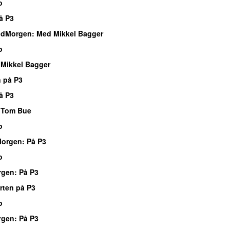
o
å P3
ndMorgen
: Med Mikkel Bagger
o
Mikkel Bagger
 på P3
å P3
 Tom Bue
o
Morgen
: På P3
o
rgen
: På P3
rten på P3
o
rgen
: På P3