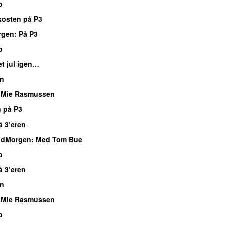
o
kosten på P3
rgen
: På P3
o
et jul igen…
n
 Mie Rasmussen
 på P3
å 3’eren
ndMorgen
: Med Tom Bue
o
å 3’eren
n
 Mie Rasmussen
o