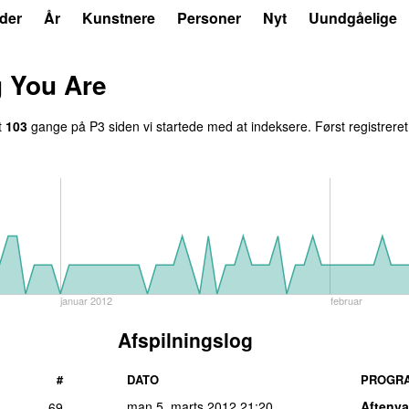
der
År
Kunstnere
Personer
Nyt
Uundgåelige
g You Are
t
103
gange på P3 siden vi startede med at indeksere. Først registrere
januar 2012
februar
Afspilningslog
#
DATO
PROGR
man 5. marts 2012
21:20
Aftenv
69