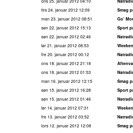
ons 25. januar 2012
04:10
Natradi
tirs 24. januar 2012
12:09
Smag p
man 23. januar 2012
08:51
Go’ Mo
søn 22. januar 2012
15:13
Sport p
søn 22. januar 2012
02:46
Natradi
lør 21. januar 2012
08:53
Weeke
fre 20. januar 2012
00:12
Natradi
ons 18. januar 2012
21:18
Aftenv
ons 18. januar 2012
01:53
Natradi
man 16. januar 2012
12:15
Smag p
søn 15. januar 2012
16:28
Sport p
søn 15. januar 2012
01:46
Natradi
lør 14. januar 2012
07:31
Weeke
fre 13. januar 2012
03:52
Natradi
tors 12. januar 2012
12:08
Smag p