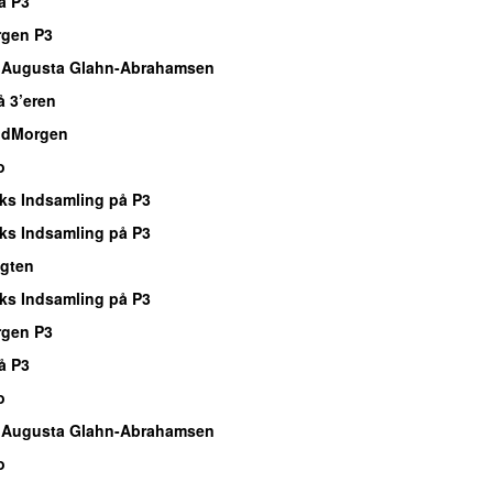
å P3
rgen P3
 Augusta Glahn-Abrahamsen
å 3’eren
ndMorgen
o
ks Indsamling på P3
ks Indsamling på P3
agten
ks Indsamling på P3
rgen P3
å P3
o
 Augusta Glahn-Abrahamsen
o