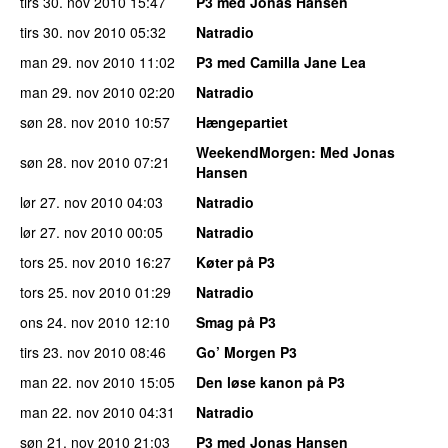
tirs 30. nov 2010
15:47
P3 med Jonas Hansen
tirs 30. nov 2010
05:32
Natradio
man 29. nov 2010
11:02
P3 med Camilla Jane Lea
man 29. nov 2010
02:20
Natradio
søn 28. nov 2010
10:57
Hængepartiet
WeekendMorgen
: Med Jonas
søn 28. nov 2010
07:21
Hansen
lør 27. nov 2010
04:03
Natradio
lør 27. nov 2010
00:05
Natradio
tors 25. nov 2010
16:27
Køter på P3
tors 25. nov 2010
01:29
Natradio
ons 24. nov 2010
12:10
Smag på P3
tirs 23. nov 2010
08:46
Go’ Morgen P3
man 22. nov 2010
15:05
Den løse kanon på P3
man 22. nov 2010
04:31
Natradio
søn 21. nov 2010
21:03
P3 med Jonas Hansen