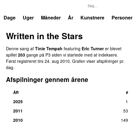
P3
Trends
Dage
Uger
Måneder
År
Kunstnere
Personer
Written in the Stars
Denne sang af
Tinie Tempah
featuring
Eric Turner
er blevet
spillet
203
gange på P3 siden vi startede med at indeksere.
Først registreret
tirs 24. aug 2010
. Grafen viser afspilninger pr.
dag.
Afspilninger gennem årene
ÅR
#
2025
1
2011
53
2010
149