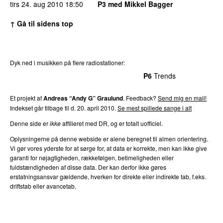
tirs 24. aug 2010
18:50
P3 med Mikkel Bagger
↑ Gå til sidens top
Dyk ned i musikken på flere radiostationer:
P3
Trends
P4
Trends
P5
Trends
P6
Trends
P7
Trends
Et projekt af
Andreas “Andy G” Graulund
. Feedback?
Send mig en mail!
Indekset går tilbage til d. 20. april 2010.
Se mest spillede sange i alt
Denne side er
ikke
affilieret med DR, og er totalt uofficiel.
Oplysningerne på denne webside er alene beregnet til almen orientering.
Vi gør vores yderste for at sørge for, at data er korrekte, men kan ikke give
garanti for nøjagtigheden, rækkefølgen, betimeligheden eller
fuldstændigheden af disse data. Der kan derfor ikke gøres
erstatningsansvar gældende, hverken for direkte eller indirekte tab, f.eks.
driftstab eller avancetab.