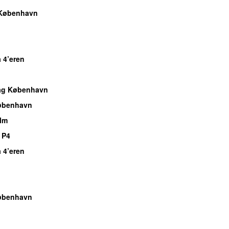
København
 4’eren
dag København
øbenhavn
lm
 P4
 4’eren
øbenhavn