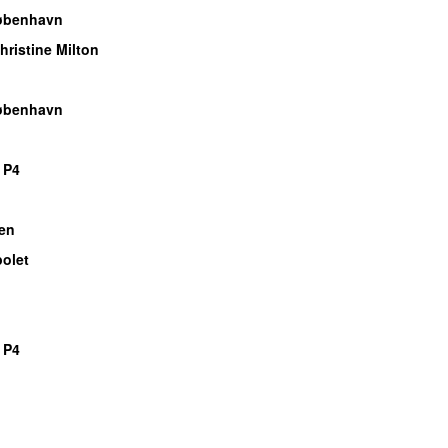
øbenhavn
ristine Milton
øbenhavn
 P4
en
olet
 P4