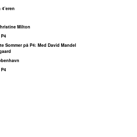
 4’eren
ristine Milton
 P4
te Sommer på P4
: Med David Mandel
gaard
øbenhavn
 P4