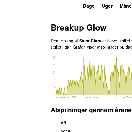
P4
Trends
Dage
Uger
Måne
Breakup Glow
Denne sang af
Saint Clara
er blevet spillet
spillet
i går
. Grafen viser afspilninger pr. da
5
4
3
2
1
0
november 2025
december
januar 202
Afspilninger gennem årene
ÅR
2026