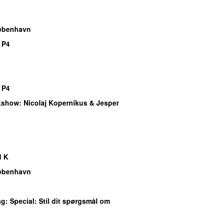
øbenhavn
 P4
 P4
lkshow
: Nicolaj Kopernikus & Jesper
d K
øbenhavn
ag
: Special: Stil dit spørgsmål om