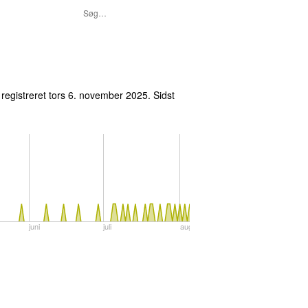
registreret
tors 6. november 2025
. Sidst
juni
juli
august