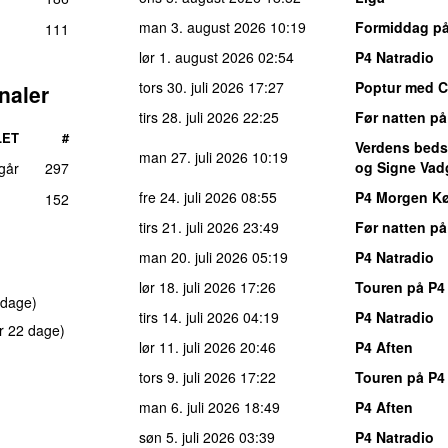
man 3. august 2026
10:19
Formiddag på
111
lør 1. august 2026
02:54
P4 Natradio
tors 30. juli 2026
17:27
Poptur med Ch
naler
tirs 28. juli 2026
22:25
Før natten på
LET
#
Verdens beds
man 27. juli 2026
10:19
og Signe Vad
 går
297
fre 24. juli 2026
08:55
P4 Morgen K
152
tirs 21. juli 2026
23:49
Før natten på
man 20. juli 2026
05:19
P4 Natradio
lør 18. juli 2026
17:26
Touren på P4
 dage)
tirs 14. juli 2026
04:19
P4 Natradio
r 22 dage)
lør 11. juli 2026
20:46
P4 Aften
tors 9. juli 2026
17:22
Touren på P4
man 6. juli 2026
18:49
P4 Aften
søn 5. juli 2026
03:39
P4 Natradio