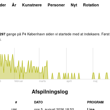
der
År
Kunstnere
Personer
Nyt
Rotation
297
gange på P4 København siden vi startede med at indeksere. Først 
g.
6
februar
marts
april
maj
Afspilningslog
#
DATO
PROGRAM
ons 5. august 2026
18:52
Liga
186