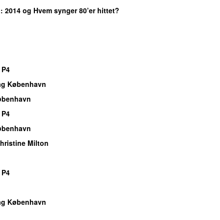
n
: 2014 og Hvem synger 80’er hittet?
 P4
dag København
øbenhavn
 P4
øbenhavn
ristine Milton
 P4
dag København