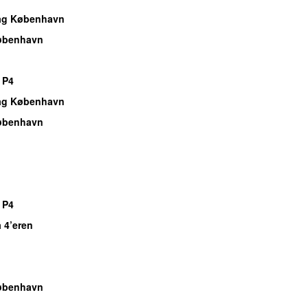
dag København
øbenhavn
 P4
dag København
øbenhavn
 P4
 4’eren
øbenhavn