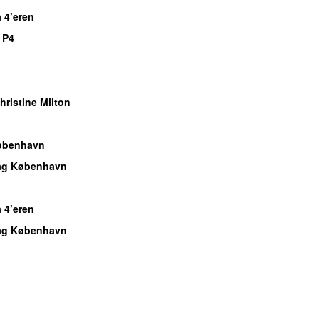
 4’eren
 P4
ristine Milton
øbenhavn
dag København
 4’eren
dag København