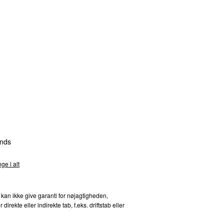
nds
ge i alt
 kan ikke give garanti for nøjagtigheden,
kte eller indirekte tab, f.eks. driftstab eller