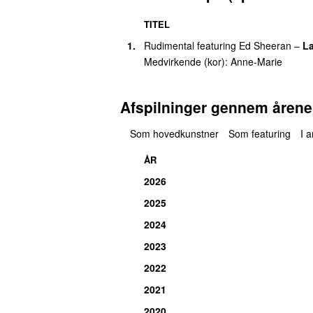
TITEL
1.
Rudimental
featuring
Ed Sheeran
–
La
Medvirkende (kor):
Anne-Marie
Afspilninger gennem årene
Som hovedkunstner
Som featuring
I 
ÅR
2026
2025
2024
2023
2022
2021
2020