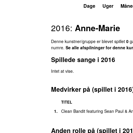
P4
Trends
Dage
Uger
Måne
2016:
Anne-Marie
Denne kunstner/gruppe er blevet spillet
0
ga
numre.
Se alle afspilninger for denne ku
Spillede sange i 2016
Intet at vise.
Medvirker på (spillet i 2016
TITEL
1.
Clean Bandit
featuring
Sean Paul
&
An
Anden rolle på (spillet i 20