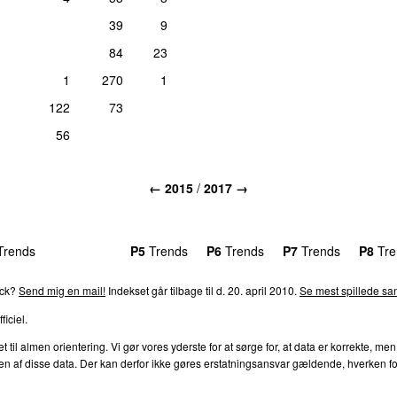
39
9
84
23
1
270
1
122
73
56
← 2015
/
2017 →
rends
P4
Trends
P5
Trends
P6
Trends
P7
Trends
P8
Tre
ack?
Send mig en mail!
Indekset går tilbage til d. 20. april 2010.
Se mest spillede san
ficiel.
l almen orientering. Vi gør vores yderste for at sørge for, at data er korrekte, men
af disse data. Der kan derfor ikke gøres erstatningsansvar gældende, hverken for dire