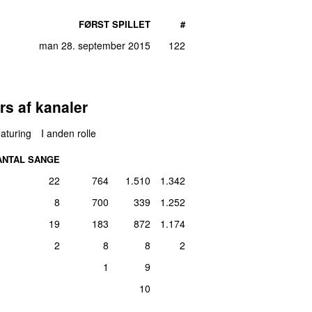
FØRST SPILLET
#
man 28. september 2015
122
rs af kanaler
aturing
I anden rolle
ANTAL SANGE
22
764
1.510
1.342
8
700
339
1.252
19
183
872
1.174
2
8
8
2
1
9
10