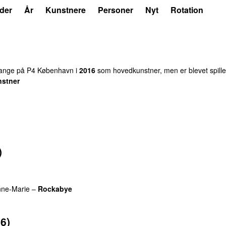
der
År
Kunstnere
Personer
Nyt
Rotation
nge på P4 København i
2016
som hovedkunstner, men er blevet spill
nstner
)
ne-Marie
–
Rockabye
16)