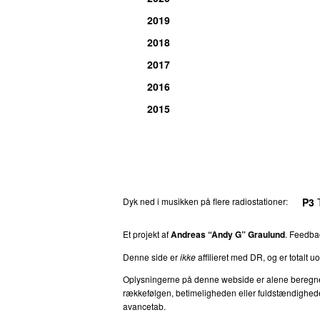
2019
2018
2017
2016
2015
Dyk ned i musikken på flere radiostationer:
P3
T
Et projekt af
Andreas “Andy G” Graulund
. Feedb
Denne side er
ikke
affilieret med DR, og er totalt uof
Oplysningerne på denne webside er alene beregnet ti
rækkefølgen, betimeligheden eller fuldstændigheden 
avancetab.