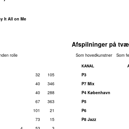
y It All on Me
Afspilninger på tvæ
anden rolle
Som hovedkunstner
Som fe
KANAL
32
105
P3
40
346
P7 Mix
40
288
P4 København
67
363
P5
101
21
P6
73
15
P8 Jazz
4
53
3