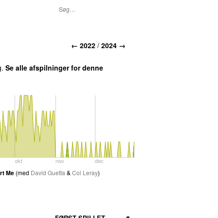
← 2022
/
2024 →
g.
Se alle afspilninger for denne
okt
nov
dec
rt Me
(
med
David Guetta
&
Coi Leray
)
FØRST SPILLET
#