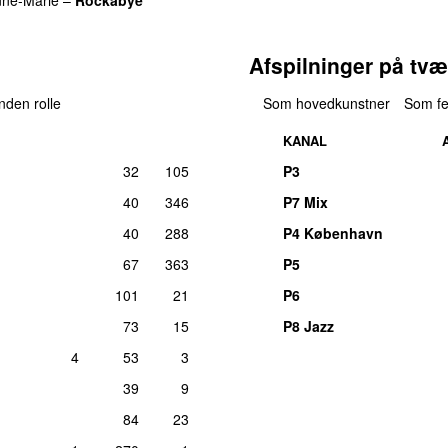
Afspilninger på tvæ
anden rolle
Som hovedkunstner
Som fe
KANAL
32
105
P3
40
346
P7 Mix
40
288
P4 København
67
363
P5
101
21
P6
73
15
P8 Jazz
4
53
3
39
9
84
23