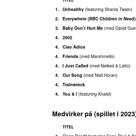
1.
Unhealthy
(
featuring
Shania Twain
)
2.
Everywhere (BBC Children in Need)
3.
Baby Don’t Hurt Me
(
med
David Gue
4.
2002
4.
Ciao Adios
4.
Friends
(
med
Marshmello
)
4.
I Just Called
(
med
Neiked
&
Latto
)
4.
Our Song
(
med
Niall Horan
)
4.
Trainwreck
4.
You & I
(
featuring
Khalid
)
Medvirker på (spillet i 2023
TITEL
1.
Clean Bandit
featuring
Sean Paul
&
An