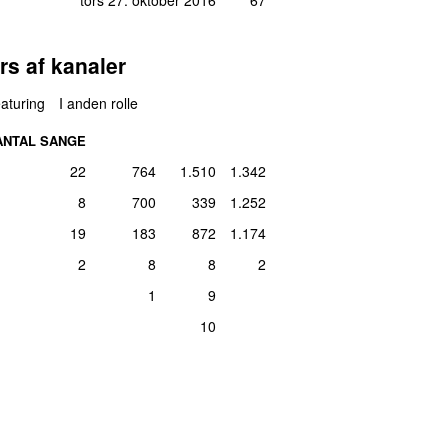
rs af kanaler
aturing
I anden rolle
ANTAL SANGE
22
764
1.510
1.342
8
700
339
1.252
19
183
872
1.174
2
8
8
2
1
9
10