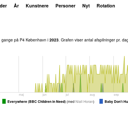
der
År
Kunstnere
Personer
Nyt
Rotation
3
gange på P4 København i
2023
. Grafen viser antal afspilninger pr. da
r
maj
jun
jul
aug
sep
Everywhere (BBC Children in Need)
(
med
Niall Horan
)
Baby Don't Hu