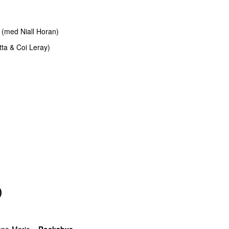
(
med
Niall Horan
)
tta
&
Coi Leray
)
)
ne-Marie
–
Rockabye