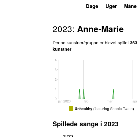
P4
Trends
Dage
Uger
Måne
2023:
Anne-Marie
Denne kunstner/gruppe er blevet spillet
36
kunstner
4
3
2
1
0
jan 2023
feb
mar
ap
Unhealthy
(
featuring
Shania Twain
)
Spillede sange i 2023
TITEL