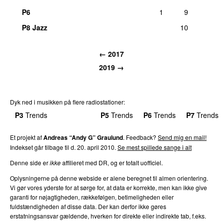
P6
1
9
P8 Jazz
10
← 2017
2019 →
Dyk ned i musikken på flere radiostationer:
P3
Trends
P4
Trends
P5
Trends
P6
Trends
P7
Trends
Et projekt af
Andreas “Andy G” Graulund
. Feedback?
Send mig en mail!
Indekset går tilbage til d. 20. april 2010.
Se mest spillede sange i alt
Denne side er
ikke
affilieret med DR, og er totalt uofficiel.
Oplysningerne på denne webside er alene beregnet til almen orientering.
Vi gør vores yderste for at sørge for, at data er korrekte, men kan ikke give
garanti for nøjagtigheden, rækkefølgen, betimeligheden eller
fuldstændigheden af disse data. Der kan derfor ikke gøres
erstatningsansvar gældende, hverken for direkte eller indirekte tab, f.eks.