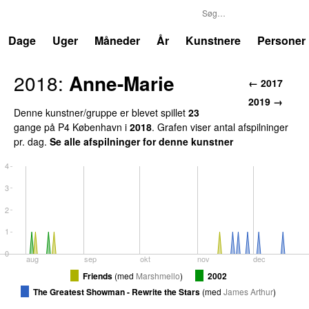
P4
Trends
Dage
Uger
Måneder
År
Kunstnere
Personer
2018:
Anne-Marie
← 2017
2019 →
Denne kunstner/gruppe er blevet spillet
23
gange på P4 København i
2018
. Grafen viser antal afspilninger
pr. dag.
Se alle afspilninger for denne kunstner
4
3
2
1
0
aug
sep
okt
nov
dec
Friends
(
med
Marshmello
)
2002
The Greatest Showman - Rewrite the Stars
(
med
James Arthur
)