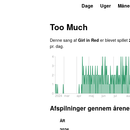
P6
Trends
Dage
Uger
Måne
Too Much
Denne sang af
Girl in Red
er blevet spillet
pr. dag.
4
3
2
1
0
2024
mar
apr
maj
jun
jul
au
Afspilninger gennem årene
ÅR
2026