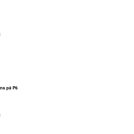
t
ns på P6
t