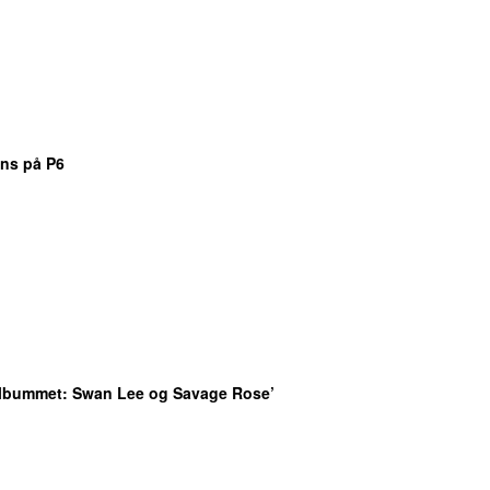
ns på P6
albummet
: Swan Lee og Savage Rose’