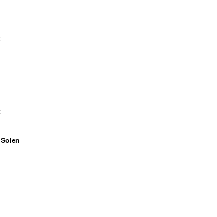
t
t
 Solen