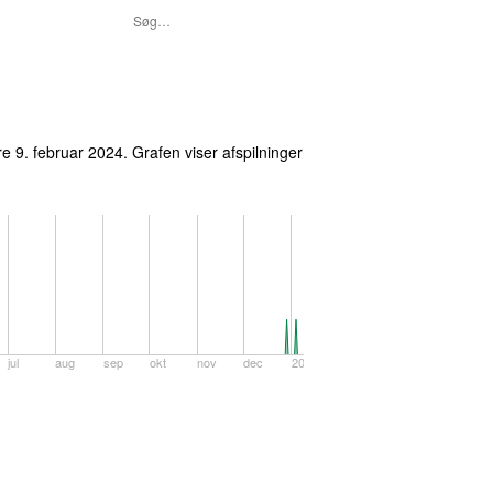
re 9. februar 2024
. Grafen viser afspilninger
jul
aug
sep
okt
nov
dec
2026