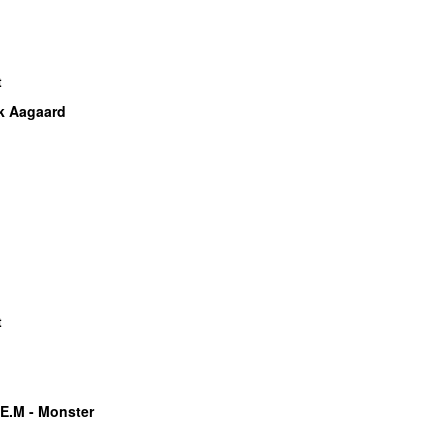
t
k Aagaard
t
.E.M - Monster