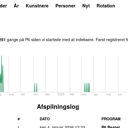
der
År
Kunstnere
Personer
Nyt
Rotation
251
gange på P6 siden vi startede med at indeksere. Først registreret
f
g
sep
okt
nov
dec
2025
feb
mar
apr
maj
jun
Afspilningslog
#
DATO
PROGRAM
søn 4. januar 2026
12:22
P6 Beatet
1