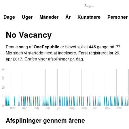
P7
Trends
Dage
Uger
Måneder
År
Kunstnere
Personer
No Vacancy
Denne sang af
OneRepublic
er blevet spillet
445
gang
e
på
P7
Mix
siden vi startede med at indeksere.
Først registreret
lør 29.
apr 2017
.
Grafen viser afspilninger pr. dag.
4
3
2
1
0
feb
mar
apr
maj
jun
jul
aug
sep
okt
nov
dec
Afspilninger gennem årene