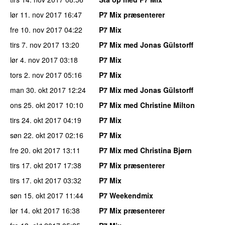
lør 11. nov 2017
16:47
P7 Mix præsenterer
fre 10. nov 2017
04:22
P7 Mix
tirs 7. nov 2017
13:20
P7 Mix med Jonas Gülstorff
lør 4. nov 2017
03:18
P7 Mix
tors 2. nov 2017
05:16
P7 Mix
man 30. okt 2017
12:24
P7 Mix med Jonas Gülstorff
ons 25. okt 2017
10:10
P7 Mix med Christine Milton
tirs 24. okt 2017
04:19
P7 Mix
søn 22. okt 2017
02:16
P7 Mix
fre 20. okt 2017
13:11
P7 Mix med Christina Bjørn
tirs 17. okt 2017
17:38
P7 Mix præsenterer
tirs 17. okt 2017
03:32
P7 Mix
søn 15. okt 2017
11:44
P7 Weekendmix
lør 14. okt 2017
16:38
P7 Mix præsenterer