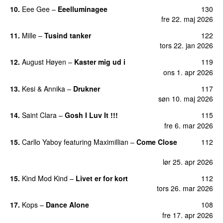
10.
Eee Gee
–
Eeelluminagee
130
UU
fre 22. maj 2026
11.
Mille
–
Tusind tanker
122
tors 22. jan 2026
12.
August Høyen
–
Kaster mig ud i
119
UU
ons 1. apr 2026
13.
Kesi
&
Annika
–
Drukner
117
søn 10. maj 2026
14.
Saint Clara
–
Gosh I Luv It !!!
115
fre 6. mar 2026
15.
Carllo Yaboy
featuring
Maximillian
–
Come Close
112
UU
lør 25. apr 2026
15.
Kind Mod Kind
–
Livet er for kort
112
tors 26. mar 2026
17.
Kops
–
Dance Alone
108
UU
fre 17. apr 2026