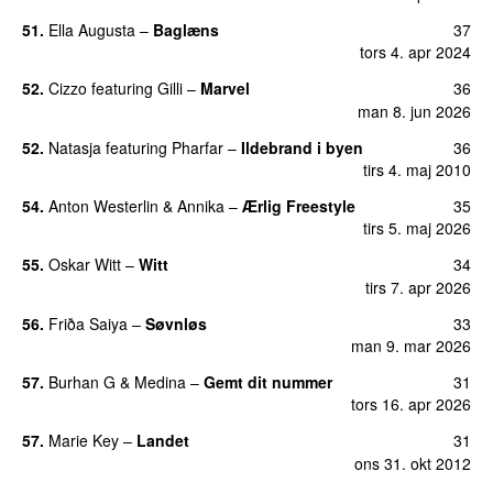
51.
Ella Augusta
–
Baglæns
37
tors 4. apr 2024
52.
Cizzo
featuring
Gilli
–
Marvel
36
man 8. jun 2026
52.
Natasja
featuring
Pharfar
–
Ildebrand i byen
36
UU
tirs 4. maj 2010
54.
Anton Westerlin
&
Annika
–
Ærlig Freestyle
35
tirs 5. maj 2026
55.
Oskar Witt
–
Witt
34
tirs 7. apr 2026
56.
Friða Saiya
–
Søvnløs
33
man 9. mar 2026
57.
Burhan G
&
Medina
–
Gemt dit nummer
31
tors 16. apr 2026
57.
Marie Key
–
Landet
31
ons 31. okt 2012