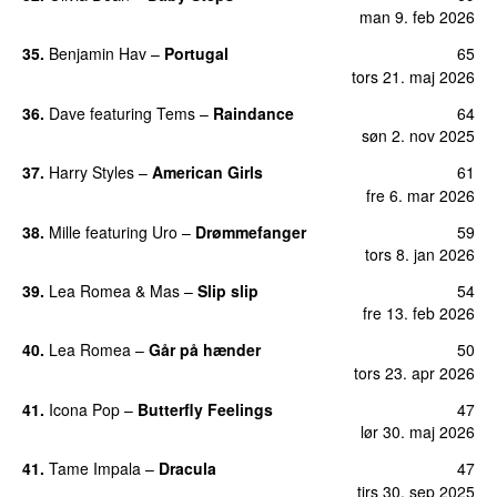
man 9. feb 2026
35.
Benjamin Hav
–
Portugal
65
tors 21. maj 2026
36.
Dave
featuring
Tems
–
Raindance
64
søn 2. nov 2025
37.
Harry Styles
–
American Girls
61
fre 6. mar 2026
38.
Mille
featuring
Uro
–
Drømmefanger
59
tors 8. jan 2026
39.
Lea Romea
&
Mas
–
Slip slip
54
UU
fre 13. feb 2026
40.
Lea Romea
–
Går på hænder
50
tors 23. apr 2026
41.
Icona Pop
–
Butterfly Feelings
47
lør 30. maj 2026
41.
Tame Impala
–
Dracula
47
UU
tirs 30. sep 2025