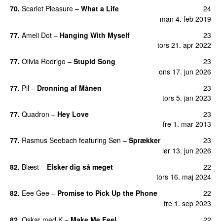
70.
Scarlet Pleasure
–
What a Life
24
man 4. feb 2019
77.
Ameli Dot
–
Hanging With Myself
23
tors 21. apr 2022
77.
Olivia Rodrigo
–
Stupid Song
23
ons 17. jun 2026
77.
Pil
–
Dronning af Månen
23
UU
tors 5. jan 2023
77.
Quadron
–
Hey Love
23
UU
fre 1. mar 2013
77.
Rasmus Seebach
featuring
Søn
–
Sprækker
23
lør 13. jun 2026
82.
Blæst
–
Elsker dig så meget
22
tors 16. maj 2024
82.
Eee Gee
–
Promise to Pick Up the Phone
22
fre 1. sep 2023
82.
Oskar med K
–
Make Me Feel
22