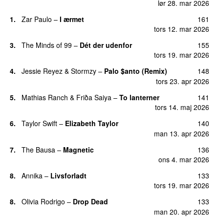
lør 28. mar 2026
1.
Zar Paulo
–
I ærmet
161
tors 12. mar 2026
3.
The Minds of 99
–
Dét der udenfor
155
tors 19. mar 2026
4.
Jessie Reyez
&
Stormzy
–
Palo $anto (Remix)
148
UU
tors 23. apr 2026
5.
Mathias Ranch
&
Friða Saiya
–
To lanterner
141
UU
tors 14. maj 2026
6.
Taylor Swift
–
Elizabeth Taylor
140
man 13. apr 2026
7.
The Bausa
–
Magnetic
136
UU
ons 4. mar 2026
8.
Annika
–
Livsforladt
133
tors 19. mar 2026
8.
Olivia Rodrigo
–
Drop Dead
133
man 20. apr 2026