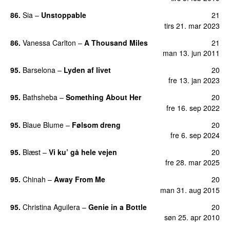
86.
Sia
–
Unstoppable
21
tirs 21. mar 2023
86.
Vanessa Carlton
–
A Thousand Miles
21
UU
man 13. jun 2011
95.
Barselona
–
Lyden af livet
20
fre 13. jan 2023
95.
Bathsheba
–
Something About Her
20
fre 16. sep 2022
95.
Blaue Blume
–
Følsom dreng
20
fre 6. sep 2024
95.
Blæst
–
Vi ku’ gå hele vejen
20
fre 28. mar 2025
95.
Chinah
–
Away From Me
20
man 31. aug 2015
95.
Christina Aguilera
–
Genie in a Bottle
20
søn 25. apr 2010