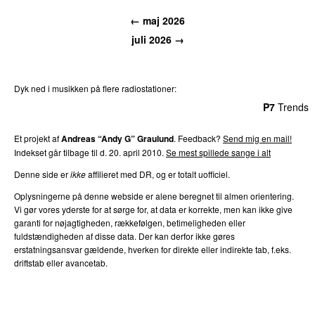
← maj 2026
juli 2026 →
Dyk ned i musikken på flere radiostationer:
P3
Trends
P4
Trends
P5
Trends
P6
Trends
P7
Trends
Et projekt af
Andreas “Andy G” Graulund
. Feedback?
Send mig en mail!
Indekset går tilbage til d. 20. april 2010.
Se mest spillede sange i alt
Denne side er
ikke
affilieret med DR, og er totalt uofficiel.
Oplysningerne på denne webside er alene beregnet til almen orientering.
Vi gør vores yderste for at sørge for, at data er korrekte, men kan ikke give
garanti for nøjagtigheden, rækkefølgen, betimeligheden eller
fuldstændigheden af disse data. Der kan derfor ikke gøres
erstatningsansvar gældende, hverken for direkte eller indirekte tab, f.eks.
driftstab eller avancetab.