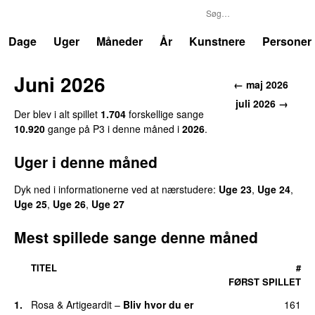
P3
Trends
Dage
Uger
Måneder
År
Kunstnere
Personer
Juni 2026
← maj 2026
juli 2026 →
Der blev i alt spillet
1.704
forskellige sange
10.920
gange på P3 i denne måned i
2026
.
Uger i denne måned
Dyk ned i informationerne ved at nærstudere:
Uge 23
,
Uge 24
,
Uge 25
,
Uge 26
,
Uge 27
Mest spillede sange denne måned
TITEL
#
FØRST SPILLET
1.
Rosa
&
Artigeardit
–
Bliv hvor du er
161
UU