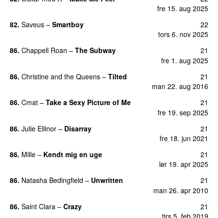
fre 15. aug 2025
82.
Saveus
–
Smartboy
22
tors 6. nov 2025
86.
Chappell Roan
–
The Subway
21
fre 1. aug 2025
86.
Christine and the Queens
–
Tilted
21
man 22. aug 2016
86.
Cmat
–
Take a Sexy Picture of Me
21
UU
fre 19. sep 2025
86.
Julie Ellinor
–
Disarray
21
UU
fre 18. jun 2021
86.
Mille
–
Kendt mig en uge
21
lør 19. apr 2025
86.
Natasha Bedingfield
–
Unwritten
21
man 26. apr 2010
86.
Saint Clara
–
Crazy
21
tirs 5. feb 2019