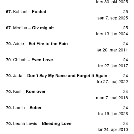
tors 30. okt 2025
67.
Kehlani
–
Folded
25
UU
søn 7. sep 2025
67.
Medina
–
Giv mig alt
25
tors 13. jun 2024
70.
Adele
–
Set Fire to the Rain
24
lør 26. mar 2011
70.
Chinah
–
Even Love
24
UU
fre 27. jan 2017
70.
Jada
–
Don’t Say My Name and Forget It Again
24
fre 27. maj 2022
70.
Kesi
–
Kom over
24
man 7. maj 2018
70.
Lamin
–
Sober
24
fre 19. jun 2026
70.
Leona Lewis
–
Bleeding Love
24
UU
lør 24. apr 2010