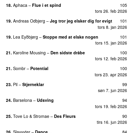
18.
Aphaca
–
Flue i et spind
105
tors 26. feb 2026
19.
Andreas Odbjerg
–
Jeg tror jeg elsker dig for evigt
101
tors 8. jan 2026
19.
Lea Eyðbjørg
–
Stoppe med at elske nogen
101
UU
tors 15. jan 2026
21.
Karoline Mousing
–
Den sidste dråbe
100
tors 12. feb 2026
21.
Sombr
–
Potential
100
UU
tors 23. apr 2026
23.
Pil
–
Stjerneklar
99
søn 7. jun 2026
24.
Barselona
–
Udsving
94
UU
tors 19. feb 2026
25.
Tove Lo
&
Stromae
–
Des Fleurs
90
UU
tirs 16. jun 2026
26.
Slayyyter
–
Dance…
84
UU