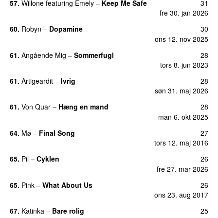
57.
Willone
featuring
Emely
–
Keep Me Safe
31
fre 30. jan 2026
60.
Robyn
–
Dopamine
30
UU
ons 12. nov 2025
61.
Angående Mig
–
Sommerfugl
28
UU
tors 8. jun 2023
61.
Artigeardit
–
Ivrig
28
søn 31. maj 2026
61.
Von Quar
–
Hæng en mand
28
man 6. okt 2025
64.
Mø
–
Final Song
27
tors 12. maj 2016
65.
Pil
–
Cyklen
26
fre 27. mar 2026
65.
Pink
–
What About Us
26
ons 23. aug 2017
67.
Katinka
–
Bare rolig
25