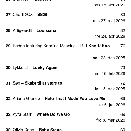
ons 15. apr 2026
27.
Charli XCX
–
SS26
83
UU
ons 27. maj 2026
28.
Artigeardit
–
Louisiana
82
fre 24. apr 2026
29.
Kedde
featuring
Karoline Mousing
–
If U Kno U Kno
76
UU
søn 28. dec 2025
30.
Lykke Li
–
Lucky Again
73
UU
man 16. feb 2026
31.
Søn
–
Skabt til at være to
72
lør 15. nov 2025
32.
Ariana Grande
–
Hate That I Made You Love Me
69
lør 6. jun 2026
32.
Ayra Starr
–
Where Do We Go
69
UU
fre 6. mar 2026
32.
Olivia Dean
–
Baby Steps
69