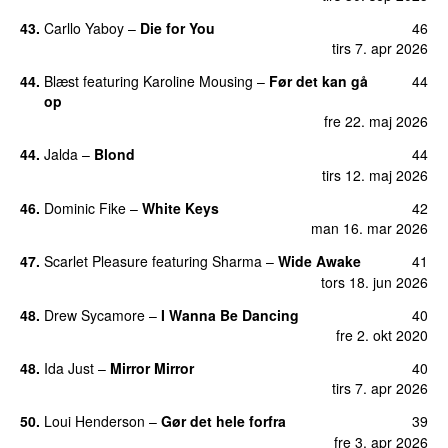
43.
Carllo Yaboy
–
Die for You
46
tirs 7. apr 2026
44.
Blæst
featuring
Karoline Mousing
–
Før det kan gå
44
op
fre 22. maj 2026
44.
Jalda
–
Blond
44
UU
tirs 12. maj 2026
46.
Dominic Fike
–
White Keys
42
UU
man 16. mar 2026
47.
Scarlet Pleasure
featuring
Sharma
–
Wide Awake
41
tors 18. jun 2026
48.
Drew Sycamore
–
I Wanna Be Dancing
40
fre 2. okt 2020
48.
Ida Just
–
Mirror Mirror
40
tirs 7. apr 2026
50.
Loui Henderson
–
Gør det hele forfra
39
fre 3. apr 2026