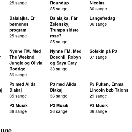
25 sange
Roundup
Nicolas
25 sange
30 sange
Balalajka
: Er
Balalajka
: Får
Langefredag
børnenes
Zelenskyj
36 sange
program
Trumps sidste
25 sange
rose?
25 sange
:
Nynne FM
: Med
Nynne FM
: Med
Solskin på P3
r
The Weeknd,
Doechii, Robyn
37 sange
Jungle og Olivia
og Saya Gray
Rodrigo
33 sange
36 sange
P3 med Alida
P3 med Alida
P3 Pulten
: Emma
aj
Blakaj
Blakaj
Lincoln b2b Talons
35 sange
36 sange
29 sange
P3 Musik
P3 Musik
P3 Musik
36 sange
36 sange
36 sange
 uge