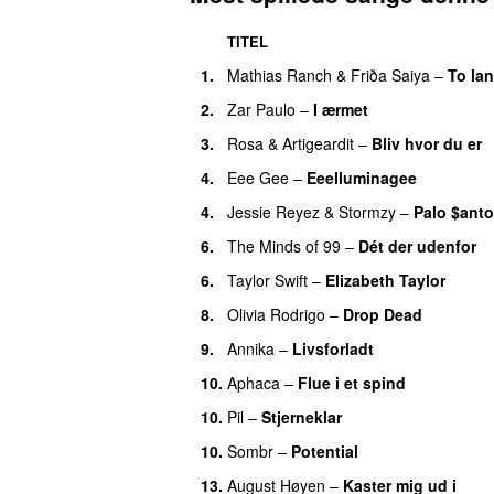
TITEL
1.
Mathias Ranch
&
Friða Saiya
–
To lan
2.
Zar Paulo
–
I ærmet
3.
Rosa
&
Artigeardit
–
Bliv hvor du er
4.
Eee Gee
–
Eeelluminagee
UU
4.
Jessie Reyez
&
Stormzy
–
Palo $anto
6.
The Minds of 99
–
Dét der udenfor
6.
Taylor Swift
–
Elizabeth Taylor
8.
Olivia Rodrigo
–
Drop Dead
9.
Annika
–
Livsforladt
10.
Aphaca
–
Flue i et spind
10.
Pil
–
Stjerneklar
10.
Sombr
–
Potential
UU
13.
August Høyen
–
Kaster mig ud i
UU