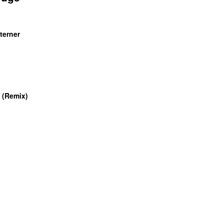
terner
DENNE UGES UUNDGÅELIGE
UU
 (Remix)
UU