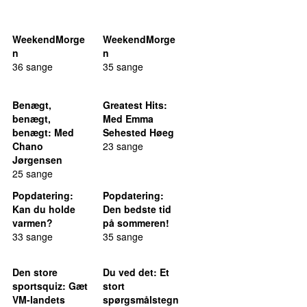
WeekendMorge
WeekendMorge
n
n
36 sange
35 sange
Benægt,
Greatest Hits
:
benægt,
Med Emma
benægt
: Med
Sehested Høeg
Chano
23 sange
Jørgensen
25 sange
Popdatering
:
Popdatering
:
Kan du holde
Den bedste tid
varmen?
på sommeren!
33 sange
35 sange
Den store
Du ved det
: Et
sportsquiz
: Gæt
stort
VM-landets
spørgsmålstegn