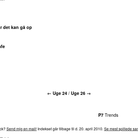
r det kan gå op
afe
← Uge 24
/
Uge 26 →
rends
P4
Trends
P5
Trends
P6
Trends
P7
Trends
P8
Tre
ack?
Send mig en mail!
Indekset går tilbage til d. 20. april 2010.
Se mest spillede san