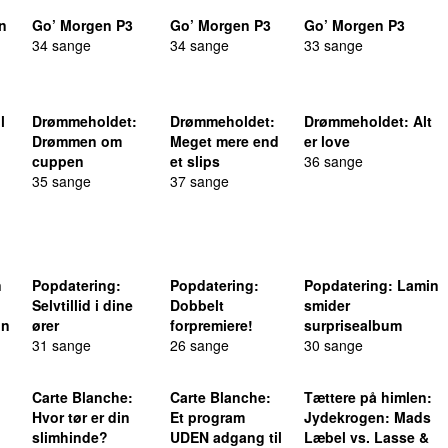
n
Go’ Morgen P3
Go’ Morgen P3
Go’ Morgen P3
34 sange
34 sange
33 sange
l
Drømmeholdet
:
Drømmeholdet
:
Drømmeholdet
: Alt
Drømmen om
Meget mere end
er love
cuppen
et slips
36 sange
35 sange
37 sange
n
Popdatering
:
Popdatering
:
Popdatering
: Lamin
Selvtillid i dine
Dobbelt
smider
un
ører
forpremiere!
surprisealbum
31 sange
26 sange
30 sange
Carte Blanche
:
Carte Blanche
:
Tættere på himlen
:
Hvor tør er din
Et program
Jydekrogen: Mads
slimhinde?
UDEN adgang til
Læbel vs. Lasse &