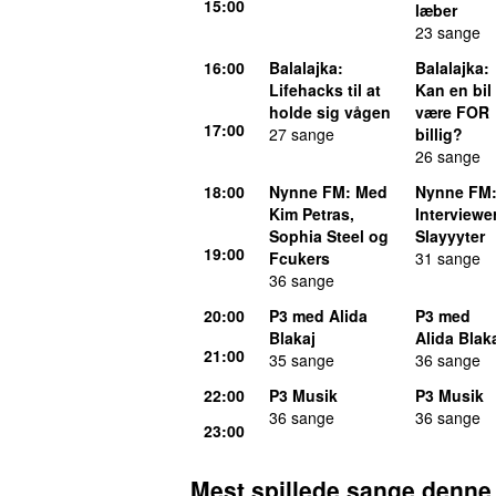
15:00
læber
23 sange
16:00
Balalajka
:
Balalajka
:
Lifehacks til at
Kan en bil
holde sig vågen
være FOR
17:00
27 sange
billig?
26 sange
18:00
Nynne FM
: Med
Nynne FM
Kim Petras,
Interviewe
Sophia Steel og
Slayyyter
19:00
Fcukers
31 sange
36 sange
20:00
P3 med Alida
P3 med
Blakaj
Alida Blak
21:00
35 sange
36 sange
22:00
P3 Musik
P3 Musik
36 sange
36 sange
23:00
Mest spillede sange denne