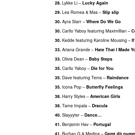
28.
Lykke Li
–
Lucky Again
UU
29.
Lea Romea
&
Mas
–
Slip slip
UU
30.
Ayra Starr
–
Where Do We Go
UU
30.
Carllo Yaboy
featuring
Maximillian
–
C
30.
Kedde
featuring
Karoline Mousing
–
I
33.
Ariana Grande
–
Hate That I Made 
33.
Olivia Dean
–
Baby Steps
35.
Carllo Yaboy
–
Die for You
35.
Dave
featuring
Tems
–
Raindance
35.
Icona Pop
–
Butterfly Feelings
38.
Harry Styles
–
American Girls
38.
Tame Impala
–
Dracula
UU
40.
Slayyyter
–
Dance…
UU
41.
Benjamin Hav
–
Portugal
41.
Burhan G
&
Medina
–
Gemt dit num