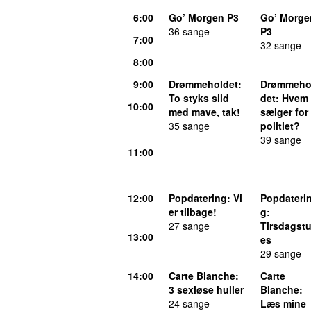
6:00
Go’ Morgen P3
Go’ Morge
36 sange
P3
7:00
32 sange
8:00
9:00
Drømmeholdet
:
Drømmeho
To styks sild
det
: Hvem
10:00
med mave, tak!
sælger for
35 sange
politiet?
39 sange
11:00
12:00
Popdatering
: Vi
Popdateri
er tilbage!
g
:
27 sange
Tirsdagst
13:00
es
29 sange
14:00
Carte Blanche
:
Carte
3 sexløse huller
Blanche
:
24 sange
Læs mine