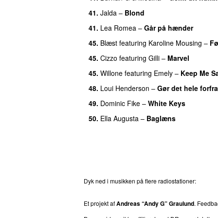
41.
Jalda
–
Blond
UU
41.
Lea Romea
–
Går på hænder
45.
Blæst
featuring
Karoline Mousing
–
Fø
45.
Cizzo
featuring
Gilli
–
Marvel
45.
Willone
featuring
Emely
–
Keep Me S
48.
Loui Henderson
–
Gør det hele forfra
49.
Dominic Fike
–
White Keys
UU
50.
Ella Augusta
–
Baglæns
Dyk ned i musikken på flere radiostationer:
P3
T
Et projekt af
Andreas “Andy G” Graulund
. Feedb