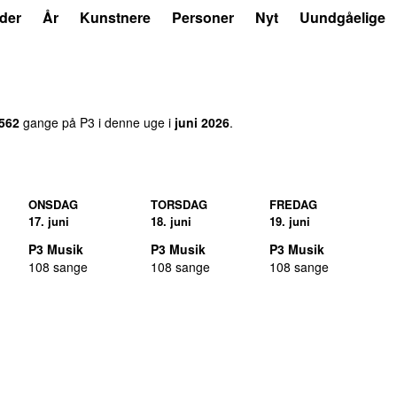
der
År
Kunstnere
Personer
Nyt
Uundgåelige
.562
gange på P3 i denne uge i
juni 2026
.
ONSDAG
TORSDAG
FREDAG
17. juni
18. juni
19. juni
P3 Musik
P3 Musik
P3 Musik
108 sange
108 sange
108 sange