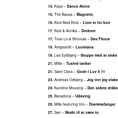
13.
Kops
–
Dance Alone
UU
15.
The Bausa
–
Magnetic
UU
15.
Kind Mod Kind
–
Livet er for kort
17.
Kesi
&
Annika
–
Drukner
17.
Tove Lo
&
Stromae
–
Des Fleurs
UU
19.
Artigeardit
–
Louisiana
19.
Lea Eyðbjørg
–
Stoppe med at elsk
21.
Mille
–
Tusind tanker
21.
Saint Clara
–
Gosh I Luv It !!!
23.
Andreas Odbjerg
–
Jeg tror jeg elske
23.
Karoline Mousing
–
Den sidste dråbe
25.
Barselona
–
Udsving
UU
25.
Mille
featuring
Uro
–
Drømmefanger
27.
Søn
–
Skabt til at være to