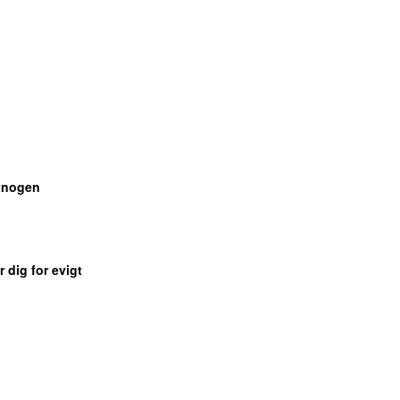
e nogen
UU
r dig for evigt