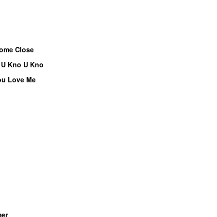
ome Close
UU
f U Kno U Kno
UU
You Love Me
mer