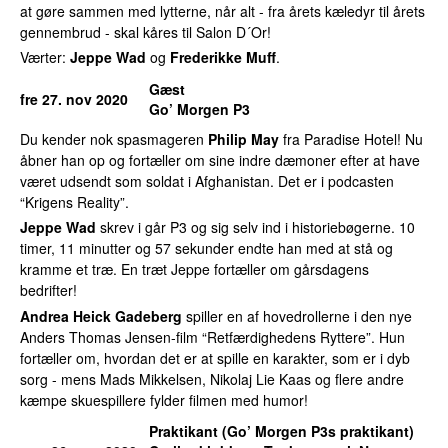
at gøre sammen med lytterne, når alt - fra årets kæledyr til årets
gennembrud - skal kåres til Salon D´Or!
Værter:
Jeppe Wad
og
Frederikke Muff
.
Gæst
fre 27. nov 2020
Go’ Morgen P3
Du kender nok spasmageren
Philip May
fra Paradise Hotel! Nu
åbner han op og fortæller om sine indre dæmoner efter at have
været udsendt som soldat i Afghanistan. Det er i podcasten
“Krigens Reality”.
Jeppe Wad
skrev i går P3 og sig selv ind i historiebøgerne. 10
timer, 11 minutter og 57 sekunder endte han med at stå og
kramme et træ. En træt Jeppe fortæller om gårsdagens
bedrifter!
Andrea Heick Gadeberg
spiller en af hovedrollerne i den nye
Anders Thomas Jensen-film “Retfærdighedens Ryttere”. Hun
fortæller om, hvordan det er at spille en karakter, som er i dyb
sorg - mens Mads Mikkelsen, Nikolaj Lie Kaas og flere andre
kæmpe skuespillere fylder filmen med humor!
Praktikant (Go’ Morgen P3s praktikant)