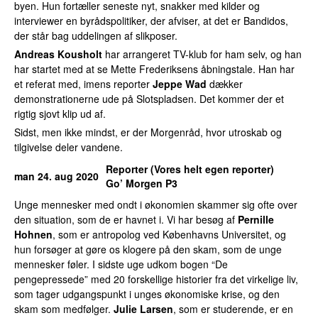
byen. Hun fortæller seneste nyt, snakker med kilder og
interviewer en byrådspolitiker, der afviser, at det er Bandidos,
der står bag uddelingen af slikposer.
Andreas Kousholt
har arrangeret TV-klub for ham selv, og han
har startet med at se Mette Frederiksens åbningstale. Han har
et referat med, imens reporter
Jeppe Wad
dækker
demonstrationerne ude på Slotspladsen. Det kommer der et
rigtig sjovt klip ud af.
Sidst, men ikke mindst, er der Morgenråd, hvor utroskab og
tilgivelse deler vandene.
Reporter (Vores helt egen reporter)
man 24. aug 2020
Go’ Morgen P3
Unge mennesker med ondt i økonomien skammer sig ofte over
den situation, som de er havnet i. Vi har besøg af
Pernille
Hohnen
, som er antropolog ved Københavns Universitet, og
hun forsøger at gøre os klogere på den skam, som de unge
mennesker føler. I sidste uge udkom bogen “De
pengepressede” med 20 forskellige historier fra det virkelige liv,
som tager udgangspunkt i unges økonomiske krise, og den
skam som medfølger.
Julie Larsen
, som er studerende, er en