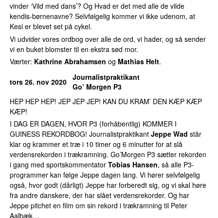
vinder ‘Vild med dans’? Og Hvad er det med alle de vilde
kendis-børnenavne? Selvfølgelig kommer vi ikke udenom, at
Kesi er blevet set på cykel.
Vi udvider vores ordbog over alle de ord, vi hader, og så sender
vi en buket blomster til en ekstra sød mor.
Værter:
Kathrine Abrahamsen
og
Mathias Helt
.
Journalistpraktikant
tors 26. nov 2020
Go’ Morgen P3
HEP HEP HEP! JEP JEP JEP! KAN DU KRAM’ DEN KÆP KÆP
KÆP!
I DAG ER DAGEN, HVOR P3 (forhåbentlig) KOMMER I
GUINESS REKORDBOG! Journalistpraktikant
Jeppe Wad
står
klar og krammer et træ i 10 timer og 6 minutter for at slå
verdensrekorden i trækramning. Go’Morgen P3 sætter rekorden
i gang med sportskommentator
Tobias Hansen
, så alle P3-
programmer kan følge Jeppe dagen lang. Vi hører selvfølgelig
også, hvor godt (dårligt) Jeppe har forberedt sig, og vi skal høre
fra andre danskere, der har slået verdensrekorder. Og har
Jeppe pitchet en film om sin rekord i trækramning til Peter
Aalbæk…