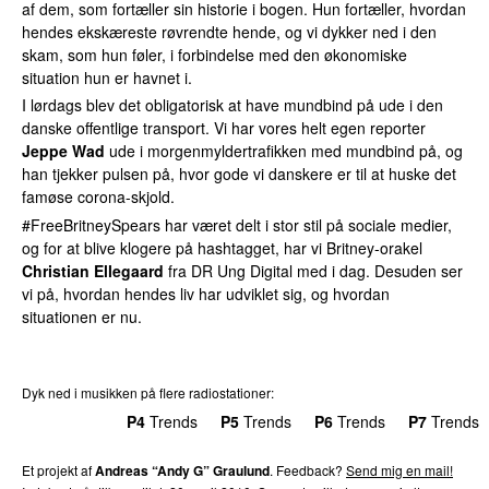
af dem, som fortæller sin historie i bogen. Hun fortæller, hvordan
hendes ekskæreste røvrendte hende, og vi dykker ned i den
skam, som hun føler, i forbindelse med den økonomiske
situation hun er havnet i.
I lørdags blev det obligatorisk at have mundbind på ude i den
danske offentlige transport. Vi har vores helt egen reporter
Jeppe Wad
ude i morgenmyldertrafikken med mundbind på, og
han tjekker pulsen på, hvor gode vi danskere er til at huske det
famøse corona-skjold.
#FreeBritneySpears har været delt i stor stil på sociale medier,
og for at blive klogere på hashtagget, har vi Britney-orakel
Christian Ellegaard
fra DR Ung Digital med i dag. Desuden ser
vi på, hvordan hendes liv har udviklet sig, og hvordan
situationen er nu.
Dyk ned i musikken på flere radiostationer:
P3
Trends
P4
Trends
P5
Trends
P6
Trends
P7
Trends
Et projekt af
Andreas “Andy G” Graulund
. Feedback?
Send mig en mail!