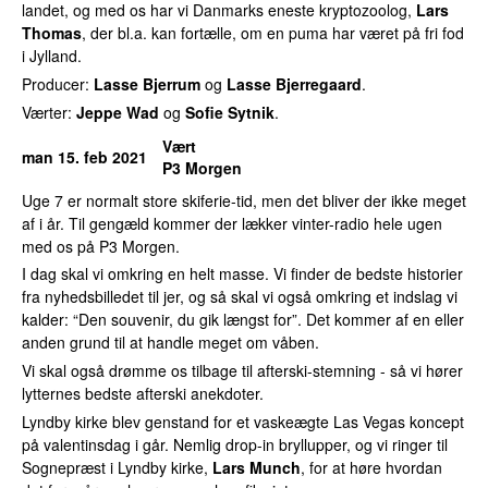
landet, og med os har vi Danmarks eneste kryptozoolog,
Lars
Thomas
, der bl.a. kan fortælle, om en puma har været på fri fod
i Jylland.
Producer:
Lasse Bjerrum
og
Lasse Bjerregaard
.
Værter:
Jeppe Wad
og
Sofie Sytnik
.
Vært
man 15. feb 2021
P3 Morgen
Uge 7 er normalt store skiferie-tid, men det bliver der ikke meget
af i år. Til gengæld kommer der lækker vinter-radio hele ugen
med os på P3 Morgen.
I dag skal vi omkring en helt masse. Vi finder de bedste historier
fra nyhedsbilledet til jer, og så skal vi også omkring et indslag vi
kalder: “Den souvenir, du gik længst for”. Det kommer af en eller
anden grund til at handle meget om våben.
Vi skal også drømme os tilbage til afterski-stemning - så vi hører
lytternes bedste afterski anekdoter.
Lyndby kirke blev genstand for et vaskeægte Las Vegas koncept
på valentinsdag i går. Nemlig drop-in bryllupper, og vi ringer til
Sognepræst i Lyndby kirke,
Lars Munch
, for at høre hvordan