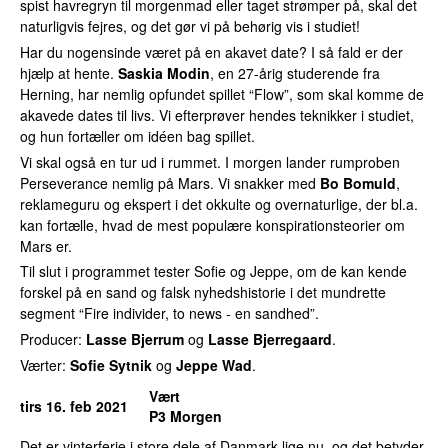
spist havregryn til morgenmad eller taget strømper på, skal det
naturligvis fejres, og det gør vi på behørig vis i studiet!
Har du nogensinde været på en akavet date? I så fald er der
hjælp at hente.
Saskia Modin
, en 27-årig studerende fra
Herning, har nemlig opfundet spillet “Flow”, som skal komme de
akavede dates til livs. Vi efterprøver hendes teknikker i studiet,
og hun fortæller om idéen bag spillet.
Vi skal også en tur ud i rummet. I morgen lander rumproben
Perseverance nemlig på Mars. Vi snakker med
Bo Bomuld
,
reklameguru og ekspert i det okkulte og overnaturlige, der bl.a.
kan fortælle, hvad de mest populære konspirationsteorier om
Mars er.
Til slut i programmet tester Sofie og Jeppe, om de kan kende
forskel på en sand og falsk nyhedshistorie i det mundrette
segment “Fire individer, to news - en sandhed”.
Producer:
Lasse Bjerrum
og
Lasse Bjerregaard
.
Værter:
Sofie Sytnik
og
Jeppe Wad
.
Vært
tirs 16. feb 2021
P3 Morgen
Det er vinterferie i store dele af Danmark lige nu, og det betyder,