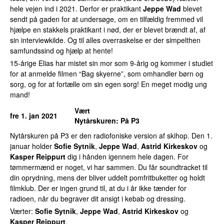
hele vejen ind i 2021. Derfor er praktikant
Jeppe Wad
blevet
sendt på gaden for at undersøge, om en tilfældig fremmed vil
hjælpe en stakkels praktikant i nød, der er blevet brændt af, af
sin interviewkilde. Og til alles overraskelse er der simpelthen
samfundssind og hjælp at hente!
15-årige Elias har mistet sin mor som 9-årig og kommer i studiet
for at anmelde filmen “Bag skyerne”, som omhandler børn og
sorg, og for at fortælle om sin egen sorg! En meget modig ung
mand!
Vært
fre 1. jan 2021
Nytårskuren
: På P3
Nytårskuren på P3 er den radiofoniske version af skihop. Den 1.
januar holder
Sofie Sytnik
,
Jeppe Wad
,
Astrid Kirkeskov
og
Kasper Reippurt
dig i hånden igennem hele dagen. For
tømmermænd er noget, vi har sammen. Du får soundtracket til
din oprydning, mens der bliver uddelt pomfritbuketter og holdt
filmklub. Der er ingen grund til, at du i år ikke tænder for
radioen, når du begraver dit ansigt i kebab og dressing.
Værter:
Sofie Sytnik
,
Jeppe Wad
,
Astrid Kirkeskov
og
Kasper Reippurt
.