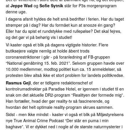
at
Jeppe Wad
og
Sofie Sytnik
står for P3s morgenprogram
denne uge.
I dagens afsnit hyldes de helt små bedrifter i ferien. Har du taget
strømper på i dag? Har du formået kun at snooze én gang?
Eller har du spist et rundstykke med rullepølse? Det skal fejres,
og det gør vi på behørig vis i studiet!
Vi kaster også et blik på dagens vigtigste historier. Flere
butiksejere valgte nemlig at holde åbent trods
coronarestriktioner i går - på foranledning af FB-gruppen
“National genåbning 15. feb. 2021”. Selvom gruppen havde over
10.000 medlemmer, modtog politiet kun ca. 15 anmeldelser, så
protesten blev altså ikke et stort problem for landets politikredse.
Rasmus Gejl
, der er tidligere redaktionschef of
kontrolrumsdirektør på Paradise Hotel, er igennem i studiet til en
snak om det aktuelle DR2-program “Realityen der formede mig”.
Han fortæller, hvad der gør reality-tv så fascinerende, og
hvordan det helt optimale reality-program skrues sammen.
Sidst - men ikke mindst - kaster vi også et blik på Miljøstyrelsens
nye True Animal Crime Podcast “Der står en puma i min
baghave”. Vi er dykket ned i nogle af de største naturmysterier i