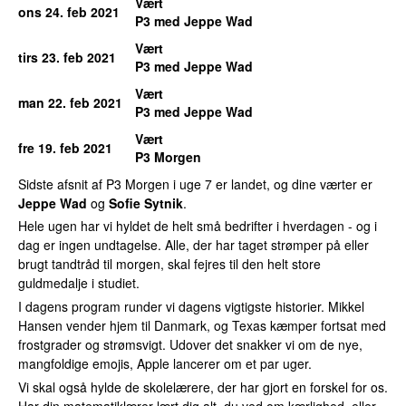
Vært
ons 24. feb 2021
P3 med Jeppe Wad
Vært
tirs 23. feb 2021
P3 med Jeppe Wad
Vært
man 22. feb 2021
P3 med Jeppe Wad
Vært
fre 19. feb 2021
P3 Morgen
Sidste afsnit af P3 Morgen i uge 7 er landet, og dine værter er
Jeppe Wad
og
Sofie Sytnik
.
Hele ugen har vi hyldet de helt små bedrifter i hverdagen - og i
dag er ingen undtagelse. Alle, der har taget strømper på eller
brugt tandtråd til morgen, skal fejres til den helt store
guldmedalje i studiet.
I dagens program runder vi dagens vigtigste historier. Mikkel
Hansen vender hjem til Danmark, og Texas kæmper fortsat med
frostgrader og strømsvigt. Udover det snakker vi om de nye,
mangfoldige emojis, Apple lancerer om et par uger.
Vi skal også hylde de skolelærere, der har gjort en forskel for os.
Har din matematiklærer lært dig alt, du ved om kærlighed, eller