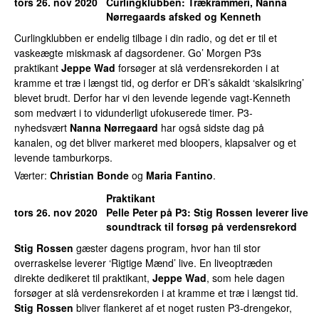
tors 26. nov 2020
Curlingklubben
: Trækrammeri, Nanna
Nørregaards afsked og Kenneth
Curlingklubben er endelig tilbage i din radio, og det er til et
vaskeægte miskmask af dagsordener. Go’ Morgen P3s
praktikant
Jeppe Wad
forsøger at slå verdensrekorden i at
kramme et træ i længst tid, og derfor er DR’s såkaldt ‘skalsikring’
blevet brudt. Derfor har vi den levende legende vagt-Kenneth
som medvært i to vidunderligt ufokuserede timer. P3-
nyhedsvært
Nanna Nørregaard
har også sidste dag på
kanalen, og det bliver markeret med bloopers, klapsalver og et
levende tamburkorps.
Værter:
Christian Bonde
og
Maria Fantino
.
Praktikant
tors 26. nov 2020
Pelle Peter på P3
:
Stig Rossen
leverer live
soundtrack til forsøg på verdensrekord
Stig Rossen
gæster dagens program, hvor han til stor
overraskelse leverer ‘Rigtige Mænd’ live. En liveoptræden
direkte dedikeret til praktikant,
Jeppe Wad
, som hele dagen
forsøger at slå verdensrekorden i at kramme et træ i længst tid.
Stig Rossen
bliver flankeret af et noget rusten P3-drengekor,