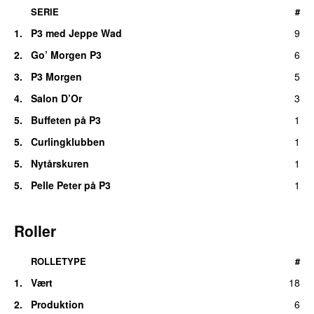
SERIE
#
1.
P3 med Jeppe Wad
9
2.
Go’ Morgen P3
6
3.
P3 Morgen
5
4.
Salon D’Or
3
5.
Buffeten på P3
1
5.
Curlingklubben
1
5.
Nytårskuren
1
5.
Pelle Peter på P3
1
Roller
ROLLETYPE
#
1.
Vært
18
2.
Produktion
6