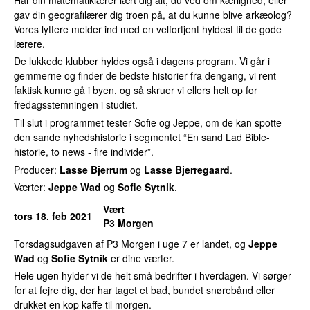
gav din geografilærer dig troen på, at du kunne blive arkæolog?
Vores lyttere melder ind med en velfortjent hyldest til de gode
lærere.
De lukkede klubber hyldes også i dagens program. Vi går i
gemmerne og finder de bedste historier fra dengang, vi rent
faktisk kunne gå i byen, og så skruer vi ellers helt op for
fredagsstemningen i studiet.
Til slut i programmet tester Sofie og Jeppe, om de kan spotte
den sande nyhedshistorie i segmentet “En sand Lad Bible-
historie, to news - fire individer”.
Producer:
Lasse Bjerrum
og
Lasse Bjerregaard
.
Værter:
Jeppe Wad
og
Sofie Sytnik
.
Vært
tors 18. feb 2021
P3 Morgen
Torsdagsudgaven af P3 Morgen i uge 7 er landet, og
Jeppe
Wad
og
Sofie Sytnik
er dine værter.
Hele ugen hylder vi de helt små bedrifter i hverdagen. Vi sørger
for at fejre dig, der har taget et bad, bundet snørebånd eller
drukket en kop kaffe til morgen.