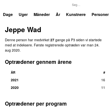
P3
Trends
Dage
Uger
Måneder
År
Kunstnere
Personer
Jeppe Wad
Denne person har medvirket
27
gange på P3 siden vi startede
med at indeksere. Første registrerede optræden var
man 24.
aug 2020
.
Optrædener gennem årene
ÅR
#
2021
16
2020
11
Optrædener per program