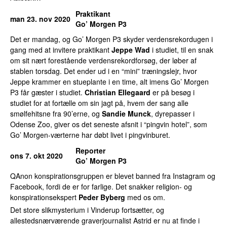
Praktikant
man 23. nov 2020
Go’ Morgen P3
Det er mandag, og Go’ Morgen P3 skyder verdensrekordugen i
gang med at invitere praktikant
Jeppe Wad
i studiet, til en snak
om sit nært forestående verdensrekordforsøg, der løber af
stablen torsdag. Det ender ud i en “mini” træningslejr, hvor
Jeppe krammer en stueplante i en time, alt imens Go’ Morgen
P3 får gæster i studiet.
Christian Ellegaard
er på besøg i
studiet for at fortælle om sin jagt på, hvem der sang alle
smølfehitsne fra 90’erne, og
Sandie Munck
, dyrepasser i
Odense Zoo, giver os det seneste afsnit i “pingvin hotel”, som
Go’ Morgen-værterne har døbt livet i pingvinburet.
Reporter
ons 7. okt 2020
Go’ Morgen P3
QAnon konspirationsgruppen er blevet banned fra Instagram og
Facebook, fordi de er for farlige. Det snakker religion- og
konspirationsekspert
Peder Byberg
med os om.
Det store slikmysterium i Vinderup fortsætter, og
allestedsnærværende graverjournalist Astrid er nu at finde i