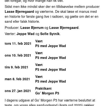
det foregår, og hvor mange han fik viet.
Sidst men ikke mindst sker der en tillidsøvelse mellem producer
Lasse Bjerregaard
og værterne. De skal læse et manus med
en historie for første gang live i radioen, og gætte om det er en
sand eller falsk historie.
Producer:
Lasse Bjerrum
og
Lasse Bjerregaard
.
Værter:
Jeppe Wad
og
Sofie Sytnik
.
Vært
tors 11. feb 2021
P3 med Jeppe Wad
Vært
ons 10. feb 2021
P3 med Jeppe Wad
Vært
tirs 9. feb 2021
P3 med Jeppe Wad
Vært
man 8. feb 2021
P3 med Jeppe Wad
Praktikant
ons 27. jan 2021
Go’ Morgen P3
I dagens udgave af Go’ Morgen P3 har værterne besluttet at
teste, om vores alles samfundssind (årets ord 2020) rækker