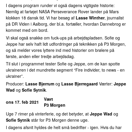
I dagens program runder vi også dagens vigtigste historie:
Nemlig at fartøjet NASA Perseverance Rover lander på Mars
klokken 18 dansk tid. Vi har besøg af
Lasse Winther
, journalist
på DR Viden i Aalborg, der bl.a. fortæller, hvordan Dannebrog er
kommet med om bord.
Vi skal også snakke om fuck-ups på arbejdspladsen. Sofie og
Jeppe har selv haft lidt udfordringer på teknikken på P3 Morgen,
og så melder vores lyttere ind med historier om brølere på
første, anden eller tredje arbejdsdag.
Til slut i programmet tester Sofie og Jeppe, om de kan spotte
ukraineren i det mundrette segment “Fire individer, to news - en
ukrainer”.
Producer:
Lasse Bjerrum
og
Lasse Bjerregaard
Værter:
Jeppe
Wad
og
Sofie Sytnik
.
Vært
ons 17. feb 2021
P3 Morgen
Uge 7 rimer på vinterferie, og det betyder, at
Jeppe Wad
og
Sofie Sytnik
står for P3 Morgen denne uge.
I dagens afsnit hyldes de helt små bedrifter - igen. Hvis du har