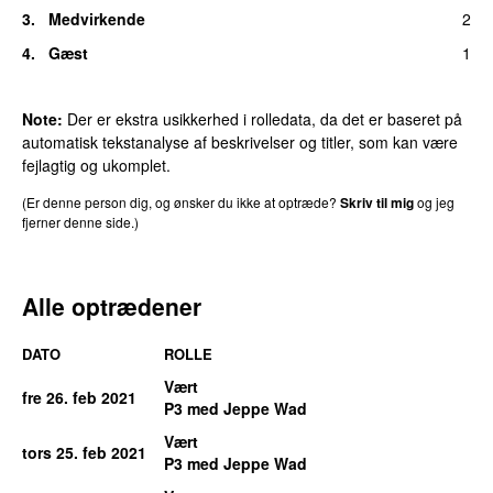
3.
Medvirkende
2
4.
Gæst
1
Note:
Der er ekstra usikkerhed i rolledata, da det er baseret på
automatisk tekstanalyse af beskrivelser og titler, som kan være
fejlagtig og ukomplet.
(Er denne person dig, og ønsker du ikke at optræde?
Skriv til mig
og jeg
fjerner denne side.)
Alle optrædener
DATO
ROLLE
Vært
fre 26. feb 2021
P3 med Jeppe Wad
Vært
tors 25. feb 2021
P3 med Jeppe Wad