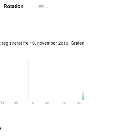
Rotation
 registreret
fre 19. november 2010
. Grafen
012
feb
mar
apr
maj
jun
M
3