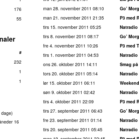
man 28. november 2011
08:10
Go’ Mor
176
man 21. november 2011
21:35
P3 med 
55
tirs 15. november 2011
05:25
Natradio
tirs 8. november 2011
08:17
Go’ Mor
naler
fre 4. november 2011
10:26
P3 med 
#
tirs 1. november 2011
04:53
Natradio
232
ons 26. oktober 2011
14:11
Smag på
1
tors 20. oktober 2011
05:14
Natradio
1
lør 15. oktober 2011
06:11
Weekend
søn 9. oktober 2011
02:42
Natradio
tirs 4. oktober 2011
22:09
P3 med 
tirs 27. september 2011
06:43
Go’ Mor
 dage)
fre 23. september 2011
01:14
Natradio
åneder 16
tirs 20. september 2011
05:45
Natradio
man 19. september 2011
22:45
P3 med 