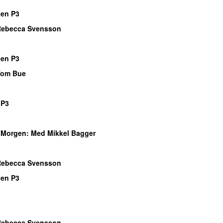
gen P3
Rebecca Svensson
gen P3
Tom Bue
 P3
Morgen
: Med Mikkel Bagger
Rebecca Svensson
gen P3
Rebecca Svensson