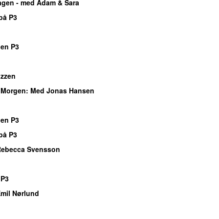
gen - med Adam & Sara
på P3
gen P3
izzen
Morgen
: Med Jonas Hansen
gen P3
på P3
Rebecca Svensson
 P3
mil Nørlund