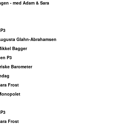
gen - med Adam & Sara
 P3
Augusta Glahn-Abrahamsen
ikkel Bagger
gen P3
triske Barometer
ndag
ara Frost
Monopolet
 P3
ara Frost