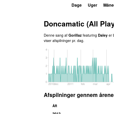
P3
Trends
Dage
Uger
Måne
Doncamatic (All Pla
Denne sang af
Gorillaz
featuring
Daley
er b
viser afspilninger pr. dag.
4
3
2
1
0
2010
dec
2011
feb
mar
apr
Afspilninger gennem årene
ÅR
2012