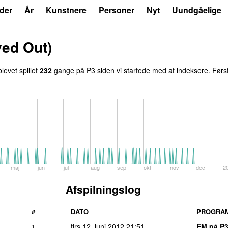
der
År
Kunstnere
Personer
Nyt
Uundgåelige
yed Out)
levet spillet
232
gange på P3 siden vi startede med at indeksere. Først
maj
jun
jul
aug
sep
okt
nov
dec
2
Afspilningslog
#
DATO
PROGRA
tirs 12. juni 2012
21:51
EM på P
1