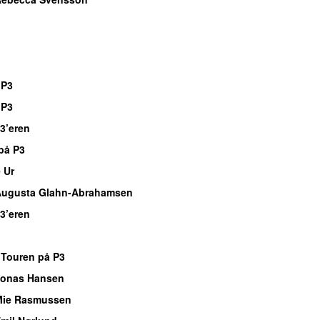
 P3
 P3
 3’eren
på P3
 Ur
Augusta Glahn-Abrahamsen
 3’eren
Touren på P3
Jonas Hansen
Mie Rasmussen