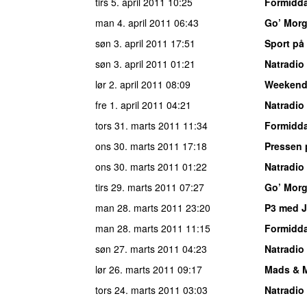
tirs 5. april 2011
10:25
Formidda
man 4. april 2011
06:43
Go’ Mor
søn 3. april 2011
17:51
Sport på
søn 3. april 2011
01:21
Natradio
lør 2. april 2011
08:09
Weekend
fre 1. april 2011
04:21
Natradio
tors 31. marts 2011
11:34
Formidda
ons 30. marts 2011
17:18
Pressen 
ons 30. marts 2011
01:22
Natradio
tirs 29. marts 2011
07:27
Go’ Mor
man 28. marts 2011
23:20
P3 med 
man 28. marts 2011
11:15
Formidda
søn 27. marts 2011
04:23
Natradio
lør 26. marts 2011
09:17
Mads & 
tors 24. marts 2011
03:03
Natradio