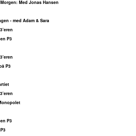
Morgen
: Med Jonas Hansen
gen - med Adam & Sara
 3’eren
gen P3
 3’eren
på P3
tiet
 3’eren
Monopolet
gen P3
 P3