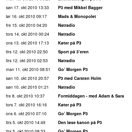
søn 17. okt 2010
13:33
P3 med Mikkel Bagger
lør 16. okt 2010
09:17
Mads & Monopolet
fre 15. okt 2010
04:20
Natradio
tors 14. okt 2010
00:24
Natradio
ons 13. okt 2010
17:13
Køter på P3
tirs 12. okt 2010
22:50
Sport på 3’eren
tirs 12. okt 2010
02:53
Natradio
man 11. okt 2010
08:51
Go’ Morgen P3
søn 10. okt 2010
20:57
P3 med Carsten Holm
søn 10. okt 2010
01:21
Natradio
fre 8. okt 2010
10:37
Formiddagen - med Adam & Sara
tors 7. okt 2010
16:16
Køter på P3
ons 6. okt 2010
07:10
Go’ Morgen P3
tirs 5. okt 2010
14:49
Den løse kanon på P3
tirs 5. okt 2010
08:33
Go’ Morgen P3