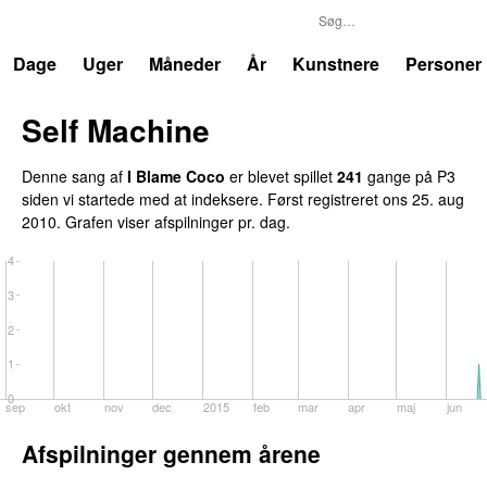
P3
Trends
Dage
Uger
Måneder
År
Kunstnere
Personer
Self Machine
Denne sang af
I Blame Coco
er blevet spillet
241
gange på P3
siden vi startede med at indeksere. Først registreret
ons 25. aug
2010
. Grafen viser afspilninger pr. dag.
4
3
2
1
0
sep
okt
nov
dec
2015
feb
mar
apr
maj
jun
Afspilninger gennem årene