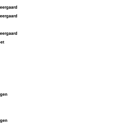
Neergaard
Neergaard
Neergaard
bet
gen
gen