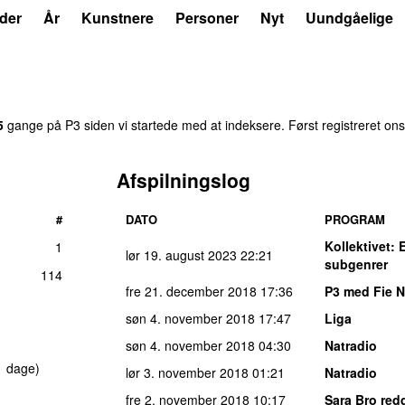
der
År
Kunstnere
Personer
Nyt
Uundgåelige
5
gange på P3 siden vi startede med at indeksere. Først registreret
ons
Afspilningslog
#
DATO
PROGRAM
Kollektivet
: 
1
lør 19. august 2023
22:21
subgenrer
114
fre 21. december 2018
17:36
P3 med Fie 
søn 4. november 2018
17:47
Liga
søn 4. november 2018
04:30
Natradio
1 dage)
lør 3. november 2018
01:21
Natradio
fre 2. november 2018
10:17
Sara Bro redd