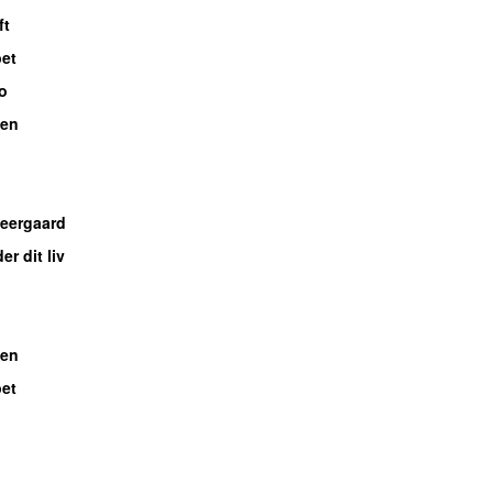
ft
bet
o
ben
Neergaard
er dit liv
ben
bet