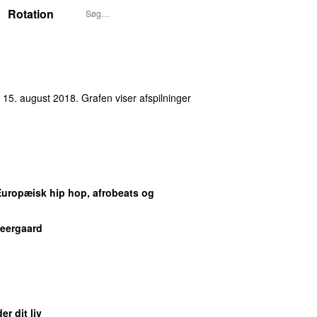
Rotation
 15. august 2018
. Grafen viser afspilninger
Europæisk hip hop, afrobeats og
Neergaard
er dit liv