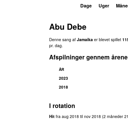
P3
Trends
Dage
Uger
Måne
Abu Debe
Denne sang af
Jamaika
er blevet spillet
11
pr. dag.
Afspilninger gennem årene
ÅR
2023
2018
I rotation
Hit
fra
aug 2018
til
nov 2018
(2 måneder 2