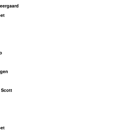
Neergaard
bet
o
gen
 Scott
bet