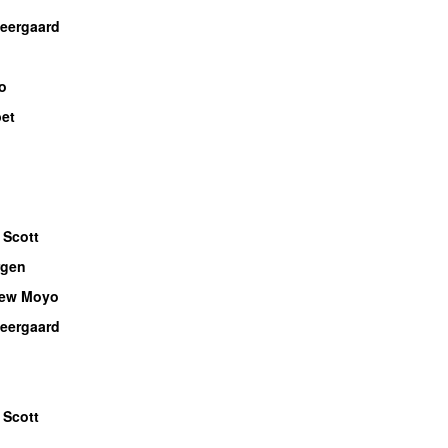
Neergaard
o
bet
 Scott
gen
rew Moyo
Neergaard
 Scott