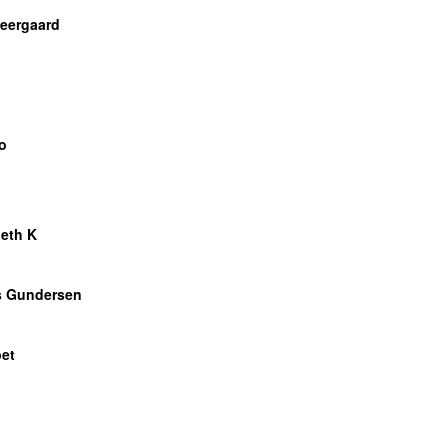
Neergaard
o
eth K
s Gundersen
bet