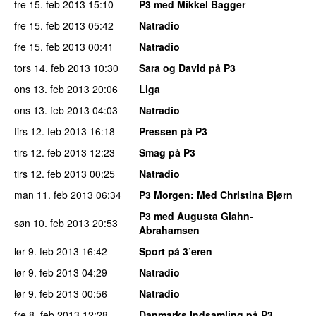
fre 15. feb 2013
15:10
P3 med Mikkel Bagger
fre 15. feb 2013
05:42
Natradio
fre 15. feb 2013
00:41
Natradio
tors 14. feb 2013
10:30
Sara og David på P3
ons 13. feb 2013
20:06
Liga
ons 13. feb 2013
04:03
Natradio
tirs 12. feb 2013
16:18
Pressen på P3
tirs 12. feb 2013
12:23
Smag på P3
tirs 12. feb 2013
00:25
Natradio
man 11. feb 2013
06:34
P3 Morgen
: Med Christina Bjørn
P3 med Augusta Glahn-
søn 10. feb 2013
20:53
Abrahamsen
lør 9. feb 2013
16:42
Sport på 3’eren
lør 9. feb 2013
04:29
Natradio
lør 9. feb 2013
00:56
Natradio
fre 8. feb 2013
12:28
Danmarks Indsamling på P3