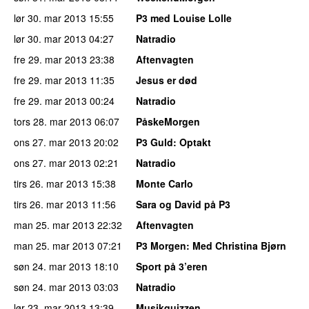
lør 30. mar 2013
15:55
P3 med Louise Lolle
lør 30. mar 2013
04:27
Natradio
fre 29. mar 2013
23:38
Aftenvagten
fre 29. mar 2013
11:35
Jesus er død
fre 29. mar 2013
00:24
Natradio
tors 28. mar 2013
06:07
PåskeMorgen
ons 27. mar 2013
20:02
P3 Guld
: Optakt
ons 27. mar 2013
02:21
Natradio
tirs 26. mar 2013
15:38
Monte Carlo
tirs 26. mar 2013
11:56
Sara og David på P3
man 25. mar 2013
22:32
Aftenvagten
man 25. mar 2013
07:21
P3 Morgen
: Med Christina Bjørn
søn 24. mar 2013
18:10
Sport på 3’eren
søn 24. mar 2013
03:03
Natradio
lør 23. mar 2013
13:39
Musikquizzen