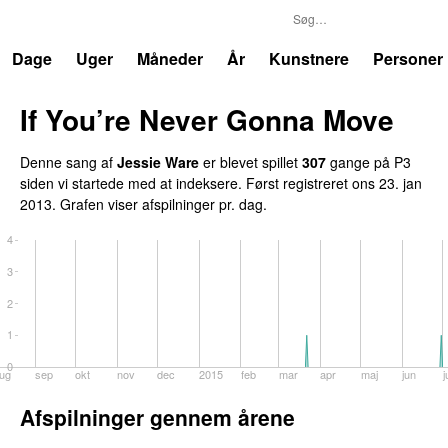
P3
Trends
Dage
Uger
Måneder
År
Kunstnere
Personer
If You’re Never Gonna Move
Denne sang af
Jessie Ware
er blevet spillet
307
gange på P3
siden vi startede med at indeksere. Først registreret
ons 23. jan
2013
. Grafen viser afspilninger pr. dag.
4
3
2
1
0
ug
sep
okt
nov
dec
2015
feb
mar
apr
maj
jun
j
Afspilninger gennem årene