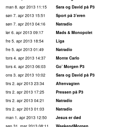
man 8. apr 2013
11:15
Sara og David på P3
søn 7. apr 2013
15:51
Sport på 3’eren
søn 7. apr 2013
04:16
Natradio
lør 6. apr 2013
09:17
Mads & Monopolet
fre 5. apr 2013
18:54
Liga
fre 5. apr 2013
01:49
Natradio
tors 4. apr 2013
14:37
Monte Carlo
tors 4. apr 2013
06:03
Go’ Morgen P3
ons 3. apr 2013
10:02
Sara og David på P3
tirs 2. apr 2013
23:34
Aftenvagten
tirs 2. apr 2013
17:25
Pressen på P3
tirs 2. apr 2013
04:21
Natradio
tirs 2. apr 2013
01:03
Natradio
man 1. apr 2013
12:50
Jesus er død
søn 31. mar 2013
08:11
WeekendMorgen