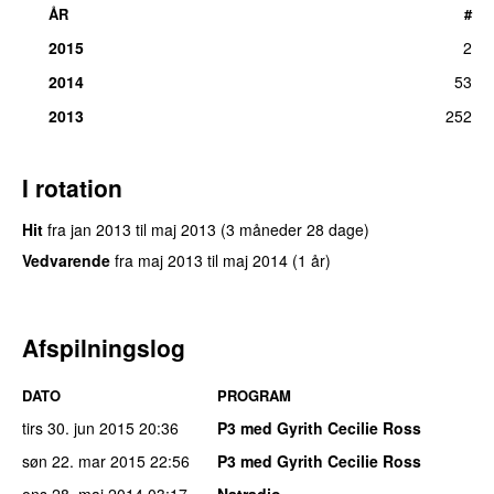
ÅR
#
2015
2
2014
53
2013
252
I rotation
Hit
fra
jan 2013
til
maj 2013
(3 måneder 28 dage)
Vedvarende
fra
maj 2013
til
maj 2014
(1 år)
Afspilningslog
DATO
PROGRAM
tirs 30. jun 2015
20:36
P3 med Gyrith Cecilie Ross
søn 22. mar 2015
22:56
P3 med Gyrith Cecilie Ross
ons 28. maj 2014
03:17
Natradio