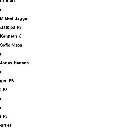
å 3’eren
o
Mikkel Bagger
usik på P3
 Kenneth K
Sofie Niros
o
 Jonas Hansen
o
rgen P3
å P3
o
o
å P3
rtiet