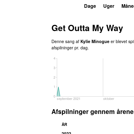
P3
Trends
Dage
Uger
Måne
Get Outta My Way
Denne sang af
Kylie Minogue
er blevet spi
afspilninger pr. dag.
4
3
2
1
0
september 2021
oktober
Afspilninger gennem årene
ÅR
2022