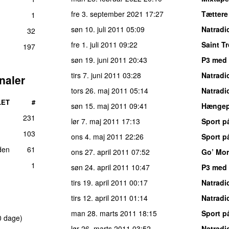
fre 3. september 2021
17:27
Tættere
1
søn 10. juli 2011
05:09
Natradi
32
fre 1. juli 2011
09:22
Saint T
197
søn 19. juni 2011
20:43
P3 med 
tirs 7. juni 2011
03:28
Natradi
naler
tors 26. maj 2011
05:14
Natradi
LET
#
søn 15. maj 2011
09:41
Hængepa
231
lør 7. maj 2011
17:13
Sport p
103
ons 4. maj 2011
22:26
Sport p
den
61
ons 27. april 2011
07:52
Go’ Mo
1
søn 24. april 2011
10:47
P3 med 
tirs 19. april 2011
00:17
Natradi
tirs 12. april 2011
01:14
Natradi
man 28. marts 2011
18:15
Sport p
0 dage)
lør 26. marts 2011
03:52
Natradi