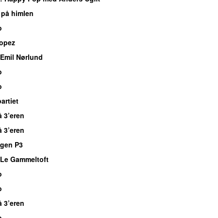
 på himlen
o
ropez
Emil Nørlund
o
o
rtiet
å 3’eren
å 3’eren
rgen P3
Le Gammeltoft
o
o
å 3’eren
o