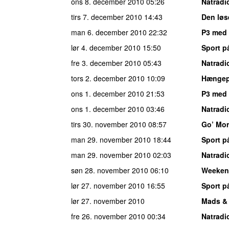
ons 8. december 2010
05:26
Natradi
tirs 7. december 2010
14:43
Den løs
man 6. december 2010
22:32
P3 med 
lør 4. december 2010
15:50
Sport p
fre 3. december 2010
05:43
Natradi
tors 2. december 2010
10:09
Hængepa
ons 1. december 2010
21:53
P3 med 
ons 1. december 2010
03:46
Natradi
tirs 30. november 2010
08:57
Go’ Mo
man 29. november 2010
18:44
Sport p
man 29. november 2010
02:03
Natradi
søn 28. november 2010
06:10
Weeken
lør 27. november 2010
16:55
Sport p
lør 27. november 2010
Mads &
fre 26. november 2010
00:34
Natradi