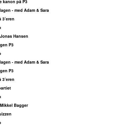
e kanon på P3
dagen - med Adam & Sara
å 3’eren
o
 Jonas Hansen
rgen P3
o
dagen - med Adam & Sara
rgen P3
å 3’eren
rtiet
o
Mikkel Bagger
uizzen
o