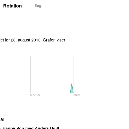
Rotation
ret
lør 28. august 2010
. Grafen viser
februar
marts
AM
: Happy Pop med Anders Ugilt