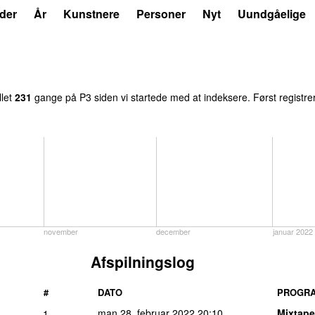
der
År
Kunstnere
Personer
Nyt
Uundgåelige
llet
231
gange på P3 siden vi startede med at indeksere. Først registre
november
december
januar 2022
Afspilningslog
#
DATO
PROGR
man 28. februar 2022
20:10
Mixtape
1