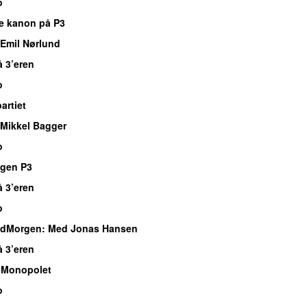
o
e kanon på P3
Emil Nørlund
å 3’eren
o
rtiet
Mikkel Bagger
o
rgen P3
å 3’eren
o
dMorgen
: Med Jonas Hansen
å 3’eren
 Monopolet
o