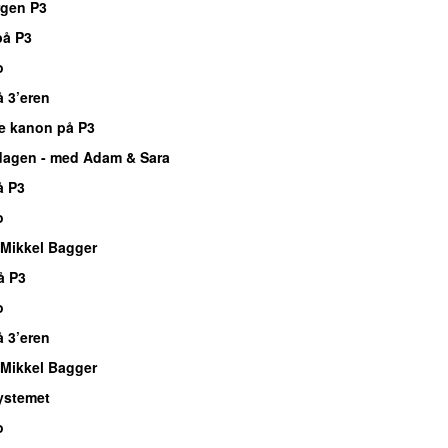
rgen P3
på P3
o
å 3’eren
e kanon på P3
dagen - med Adam & Sara
å P3
o
Mikkel Bagger
å P3
o
å 3’eren
Mikkel Bagger
ystemet
o