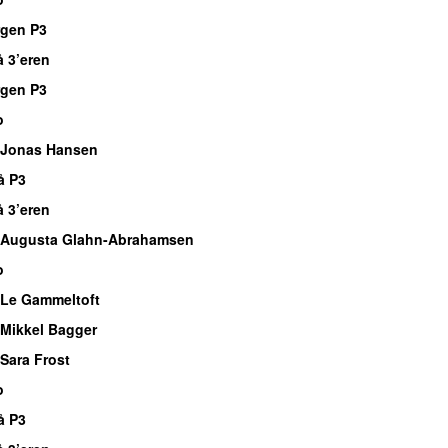
rgen P3
å 3’eren
rgen P3
o
 Jonas Hansen
å P3
å 3’eren
 Augusta Glahn-Abrahamsen
o
Le Gammeltoft
Mikkel Bagger
Sara Frost
o
å P3