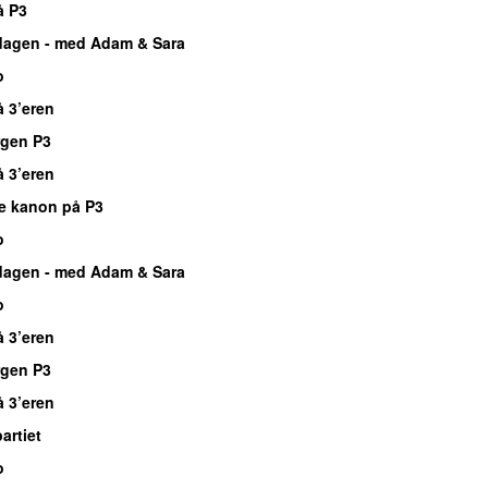
å P3
dagen - med Adam & Sara
o
å 3’eren
rgen P3
å 3’eren
e kanon på P3
o
dagen - med Adam & Sara
o
å 3’eren
rgen P3
å 3’eren
rtiet
o