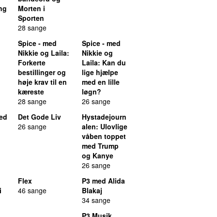
ng
Morten i
Sporten
28 sange
Spice - med
Spice - med
Nikkie og Laila
:
Nikkie og
Forkerte
Laila
: Kan du
bestillinger og
lige hjælpe
høje krav til en
med en lille
kæreste
løgn?
28 sange
26 sange
ed
Det Gode Liv
Hystadejourn
26 sange
alen
: Ulovlige
våben toppet
med Trump
og Kanye
26 sange
Flex
P3 med Alida
i
46 sange
Blakaj
34 sange
P3 Musik