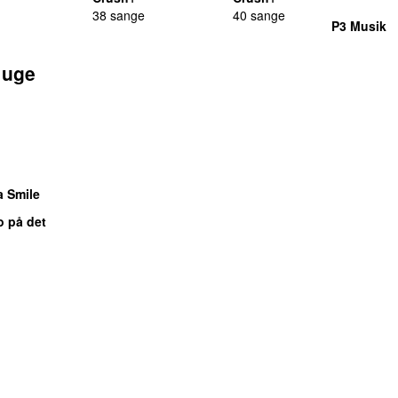
38 sange
40 sange
P3 Musik
 uge
ÅELIGE
a Smile
o på det