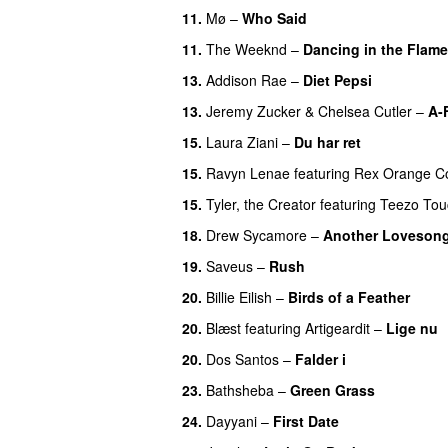
11.
Mø
–
Who Said
UU
11.
The Weeknd
–
Dancing in the Flam
13.
Addison Rae
–
Diet Pepsi
13.
Jeremy Zucker
&
Chelsea Cutler
–
A-
15.
Laura Ziani
–
Du har ret
UU
15.
Ravyn Lenae
featuring
Rex Orange C
15.
Tyler, the Creator
featuring
Teezo To
18.
Drew Sycamore
–
Another Loveson
19.
Saveus
–
Rush
20.
Billie Eilish
–
Birds of a Feather
20.
Blæst
featuring
Artigeardit
–
Lige nu
20.
Dos Santos
–
Falder i
23.
Bathsheba
–
Green Grass
24.
Dayyani
–
First Date