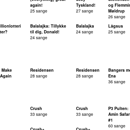
again!
Tyskland!
og Flemmi
25 sange
27 sange
Møldrup
26 sange
illionlotteri
Balalajka
: Tillykke
Balalajka
Lågsus
ter?
til dig, Donald!
24 sange
25 sange
24 sange
: Make
Residensen
Residensen
Bangers m
 Again
28 sange
28 sange
Ena
36 sange
Crush
Crush
P3 Pulten
:
33 sange
33 sange
Amin Safar
#1
60 sange
Crush+
Crush+