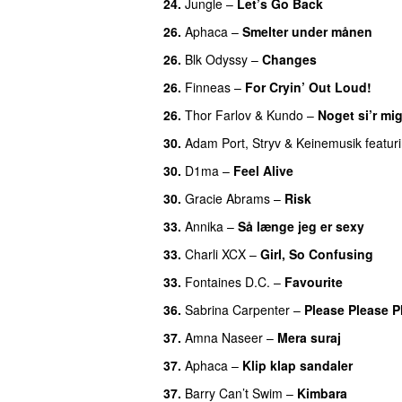
24.
Jungle
–
Let’s Go Back
UU
26.
Aphaca
–
Smelter under månen
UU
26.
Blk Odyssy
–
Changes
UU
26.
Finneas
–
For Cryin’ Out Loud!
UU
26.
Thor Farlov
&
Kundo
–
Noget si’r mi
30.
Adam Port
,
Stryv
&
Keinemusik
featur
30.
D1ma
–
Feel Alive
30.
Gracie Abrams
–
Risk
UU
33.
Annika
–
Så længe jeg er sexy
UU
33.
Charli XCX
–
Girl, So Confusing
33.
Fontaines D.C.
–
Favourite
UU
36.
Sabrina Carpenter
–
Please Please P
37.
Amna Naseer
–
Mera suraj
37.
Aphaca
–
Klip klap sandaler
37.
Barry Can’t Swim
–
Kimbara