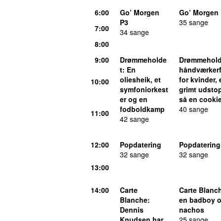
6:00
Go’ Morgen
Go’ Morgen
P3
35 sange
7:00
34 sange
8:00
9:00
Drømmeholde
Drømmehold
t
: En
håndværker
oliesheik, et
for kvinder,
10:00
symfoniorkest
grimt udstop
er og en
så en cooki
fodboldkamp
40 sange
11:00
42 sange
12:00
Popdatering
Popdatering
32 sange
32 sange
13:00
14:00
Carte
Carte Blanc
Blanche
:
en badboy o
Dennis
nachos
Knudsen har
25 sange