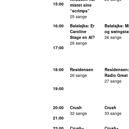
15:00
mistet sine
“scrimps”
25 sange
16:00
Balalajka
: Er
Balalajka
: M
Caroline
og swingsta
Stage en AI?
26 sange
26 sange
17:00
18:00
Residensen
Residensen
26 sange
Radio Great
27 sange
19:00
20:00
Crush
Crush
32 sange
33 sange
21:00
22:00
Crush+
Crush+