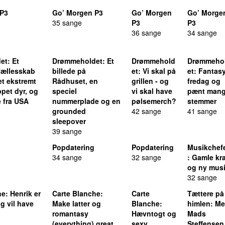
 P3
Go’ Morgen P3
Go’ Morgen
Go’ Morge
35 sange
P3
P3
36 sange
34 sange
et
: Et
Drømmeholdet
: Et
Drømmehold
Drømmeho
fællesskab
billede på
et
: Vi skal på
et
: Fantas
 et ekstremt
Rådhuset, en
grillen - og
fredag og
pet dyr, og
speciel
vi skal have
pænt man
e fra USA
nummerplade og en
pølsemerch?
stemmer
grounded
42 sange
41 sange
sleepover
39 sange
Popdatering
Popdatering
Musikchef
34 sange
32 sange
: Gamle kr
og ny mus
32 sange
he
: Henrik er
Carte Blanche
:
Carte
Tættere på
g vil have
Make latter og
Blanche
:
himlen
: M
romantasy
Hævntogt og
Mads
(everything) great
sexy
Steffensen