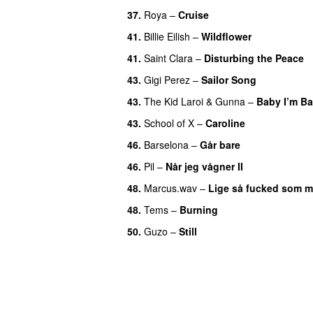
37.
Roya
–
Cruise
41.
Billie Eilish
–
Wildflower
41.
Saint Clara
–
Disturbing the Peace
43.
Gigi Perez
–
Sailor Song
43.
The Kid Laroi
&
Gunna
–
Baby I’m Ba
43.
School of X
–
Caroline
46.
Barselona
–
Går bare
46.
Pil
–
Når jeg vågner II
48.
Marcus.wav
–
Lige så fucked som m
48.
Tems
–
Burning
50.
Guzo
–
Still
UU