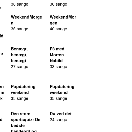
36 sange
36 sange
n
WeekendMorge
WeekendMor
n
gen
36 sange
40 sange
ld
y
Benægt,
P3 med
ge
benægt,
Morten
benægt
Nabild
27 sange
33 sange
en
Popdatering
Popdatering
am
weekend
weekend
ik
35 sange
35 sange
Den store
Du ved det
ed
sportsquiz
: De
24 sange
bedste
bandeord og