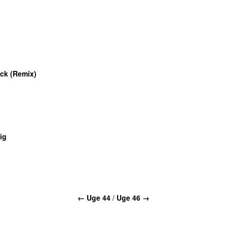
ck (Remix)
ig
← Uge 44
/
Uge 46 →