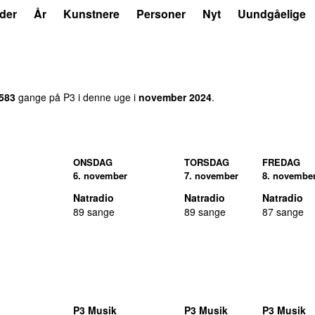
der
År
Kunstnere
Personer
Nyt
Uundgåelige
.583
gange på P3 i denne uge i
november 2024
.
ONSDAG
TORSDAG
FREDAG
6. november
7. november
8. novembe
Natradio
Natradio
Natradio
89 sange
89 sange
87 sange
P3 Musik
P3 Musik
P3 Musik