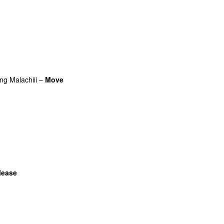
g
ing
Malachiii
–
Move
UU
lease