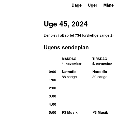
P3
Trends
Dage
Uger
Måne
Uge 45, 2024
Der blev i alt spillet
734
forskellige sange
2
Ugens sendeplan
MANDAG
TIRSDAG
4. november
5. november
0:00
Natradio
Natradio
88 sange
89 sange
1:00
2:00
3:00
4:00
5:00
P3 Musik
P3 Musik