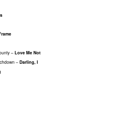
es
Frame
UU
ounty
–
Love Me Not
UU
uchdown
–
Darling, I
UU
g