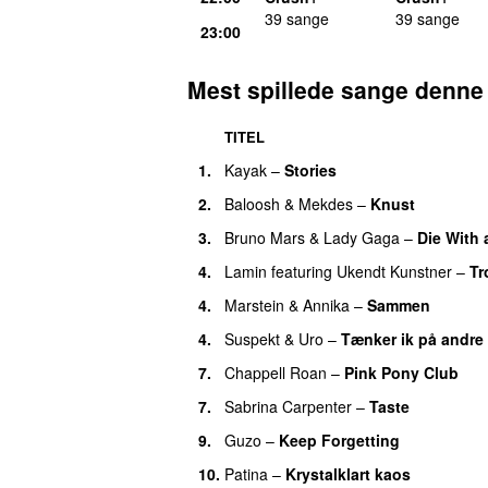
39 sange
39 sange
23:00
Mest spillede sange denne
TITEL
1.
Kayak
–
Stories
DENNE UGES UUNDG
2.
Baloosh
&
Mekdes
–
Knust
3.
Bruno Mars
&
Lady Gaga
–
Die With 
4.
Lamin
featuring
Ukendt Kunstner
–
Tr
4.
Marstein
&
Annika
–
Sammen
4.
Suspekt
&
Uro
–
Tænker ik på andre
7.
Chappell Roan
–
Pink Pony Club
7.
Sabrina Carpenter
–
Taste
9.
Guzo
–
Keep Forgetting
10.
Patina
–
Krystalklart kaos