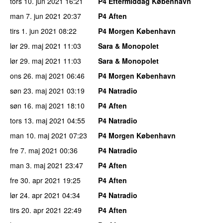
tors 10. jun 2021
16:21
P4 Eftermiddag København
man 7. jun 2021
20:37
P4 Aften
tirs 1. jun 2021
08:22
P4 Morgen København
lør 29. maj 2021
11:03
Sara & Monopolet
lør 29. maj 2021
11:03
Sara & Monopolet
ons 26. maj 2021
06:46
P4 Morgen København
søn 23. maj 2021
03:19
P4 Natradio
søn 16. maj 2021
18:10
P4 Aften
tors 13. maj 2021
04:55
P4 Natradio
man 10. maj 2021
07:23
P4 Morgen København
fre 7. maj 2021
00:36
P4 Natradio
man 3. maj 2021
23:47
P4 Aften
fre 30. apr 2021
19:25
P4 Aften
lør 24. apr 2021
04:34
P4 Natradio
tirs 20. apr 2021
22:49
P4 Aften