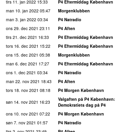
tirs 11. jan 2022
15:33
P4 Eftermiddag København
man 10. jan 2022
05:47
Morgenklubben
man 3. jan 2022
03:34
P4 Natradio
ons 29. dec 2021
23:11
P4 Aften
tirs 21. dec 2021
16:33
P4 Eftermiddag København
tors 16. dec 2021
15:22
P4 Eftermiddag København
ons 15. dec 2021
05:38
Morgenklubben
man 6. dec 2021
17:27
P4 Eftermiddag København
ons 1. dec 2021
03:34
P4 Natradio
man 22. nov 2021
18:43
P4 Aften
tors 18. nov 2021
08:18
P4 Morgen København
Valgaften på P4 København
:
søn 14. nov 2021
16:23
Demokratiets dag på P4
ons 10. nov 2021
07:22
P4 Morgen København
søn 7. nov 2021
01:57
P4 Natradio
tirs 2. nov 2021
23:49
P4 Aften