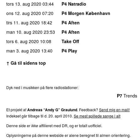
tors 13. aug 2020
03:44
P4 Natradio
ons 12. aug 2020
07:20
P4 Morgen København
tirs 11. aug 2020
18:42
P4 Aften
man 10. aug 2020
23:53
P4 Aften
tors 6. aug 2020
10:08
Take Off
man 3. aug 2020
13:40
P4 Play
↑ Gå til sidens top
Dyk ned i musikken på flere radiostationer:
P3
Trends
P4
Trends
P5
Trends
P6
Trends
P7
Trends
Et projekt af
Andreas “Andy G” Graulund
. Feedback?
Send mig en mail!
Indekset går tilbage til d. 20. april 2010.
Se mest spillede sange i alt
Denne side er
ikke
affilieret med DR, og er totalt uofficiel.
Oplysningerne på denne webside er alene beregnet til almen orientering.