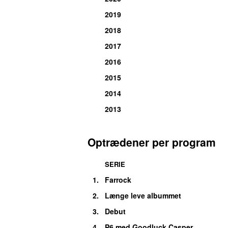
2019
2018
2017
2016
2015
2014
2013
Optrædener per program
SERIE
1.
Farrock
2.
Længe leve albummet
3.
Debut
4.
P6 med Goodluck Casper