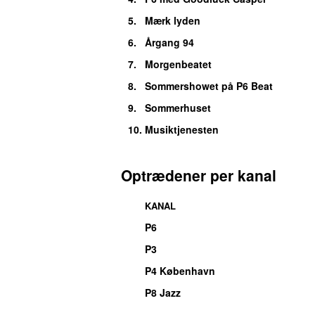
5.
Mærk lyden
6.
Årgang 94
7.
Morgenbeatet
8.
Sommershowet på P6 Beat
9.
Sommerhuset
10.
Musiktjenesten
Optrædener per kanal
KANAL
P6
P3
P4 København
P8 Jazz