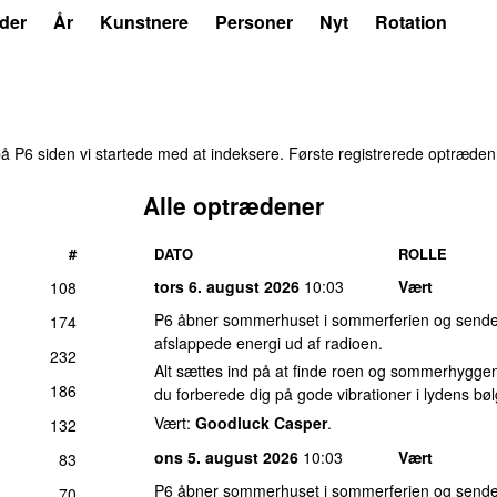
der
År
Kunstnere
Personer
Nyt
Rotation
 P6 siden vi startede med at indeksere. Første registrerede optræde
Alle optrædener
#
DATO
ROLLE
tors 6. august 2026
10:03
Vært
108
P6 åbner sommerhuset i sommerferien og sender
174
afslappede energi ud af radioen.
232
Alt sættes ind på at finde roen og sommerhyggen
186
du forberede dig på gode vibrationer i lydens bøl
Vært:
Goodluck Casper
.
132
ons 5. august 2026
10:03
Vært
83
P6 åbner sommerhuset i sommerferien og sender
70