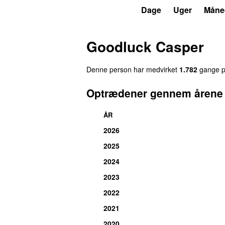
P6
Trends
Dage
Uger
Måne
Goodluck Casper
Denne person har medvirket
1.782
gange på
Optrædener gennem årene
ÅR
2026
2025
2024
2023
2022
2021
2020