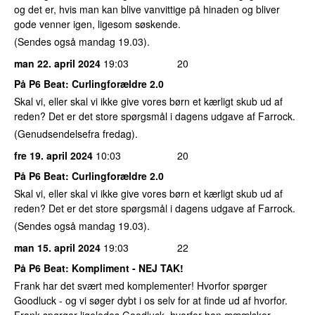
og det er, hvis man kan blive vanvittige på hinaden og bliver
gode venner igen, ligesom søskende.
(Sendes også mandag 19.03).
man 22. april 2024
19:03
20
På P6 Beat: Curlingforældre 2.0
Skal vi, eller skal vi ikke give vores børn et kærligt skub ud af
reden? Det er det store spørgsmål i dagens udgave af Farrock.
(Genudsendelsefra fredag).
fre 19. april 2024
10:03
20
På P6 Beat: Curlingforældre 2.0
Skal vi, eller skal vi ikke give vores børn et kærligt skub ud af
reden? Det er det store spørgsmål i dagens udgave af Farrock.
(Sendes også mandag 19.03).
man 15. april 2024
19:03
22
På P6 Beat: Kompliment - NEJ TAK!
Frank har det svært med komplementer! Hvorfor spørger
Goodluck - og vi søger dybt i os selv for at finde ud af hvorfor.
Frank spørger ligeledes Goodluck, hvorfor han ææælsker