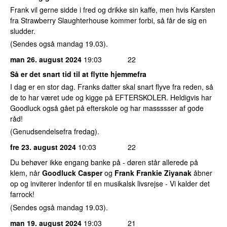
Frank vil gerne sidde i fred og drikke sin kaffe, men hvis Karsten
fra Strawberry Slaughterhouse kommer forbi, så får de sig en
sludder.
(Sendes også mandag 19.03).
man 26. august 2024
19:03
22
Så er det snart tid til at flytte hjemmefra
I dag er en stor dag. Franks datter skal snart flyve fra reden, så
de to har været ude og kigge på EFTERSKOLER. Heldigvis har
Goodluck også gået på efterskole og har massssser af gode
råd!
(Genudsendelsefra fredag).
fre 23. august 2024
10:03
22
Du behøver ikke engang banke på - døren står allerede på
klem, når
Goodluck Casper
og
Frank Frankie Ziyanak
åbner
op og inviterer indenfor til en musikalsk livsrejse - Vi kalder det
farrock!
(Sendes også mandag 19.03).
man 19. august 2024
19:03
21