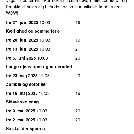
Vi går i god stil ind i Farrock ny sæson opvarmningsperiode - og
Frankie vil holde dig i hånden og kæle musikalsk for dine ører -
WOW!
fre 27. juni 2025
10:03
19
Kærlighed og sommerferie
fre 20. juni 2025
10:03
19
fre 13. juni 2025
10:03
21
fre 6. juni 2025
10:03
20
Lange øjenvipper og natteroderi
fre 23. maj 2025
10:03
20
Zombie og solbriller
fre 16. maj 2025
10:03
19
Sidste skoledag
fre 9. maj 2025
10:03
20
fre 2. maj 2025
10:03
20
Så skal der sparres…