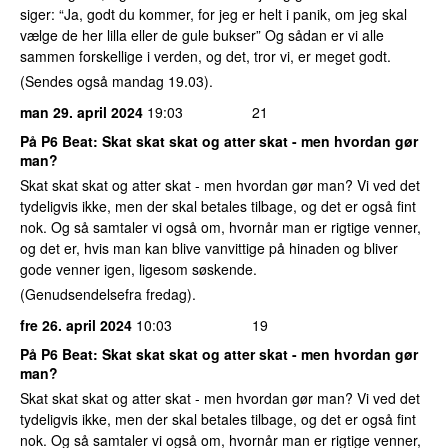
siger: “Ja, godt du kommer, for jeg er helt i panik, om jeg skal
vælge de her lilla eller de gule bukser” Og sådan er vi alle
sammen forskellige i verden, og det, tror vi, er meget godt.
(Sendes også mandag 19.03).
man 29. april 2024
19:03
21
På P6 Beat: Skat skat skat og atter skat - men hvordan gør
man?
Skat skat skat og atter skat - men hvordan gør man? Vi ved det
tydeligvis ikke, men der skal betales tilbage, og det er også fint
nok. Og så samtaler vi også om, hvornår man er rigtige venner,
og det er, hvis man kan blive vanvittige på hinaden og bliver
gode venner igen, ligesom søskende.
(Genudsendelsefra fredag).
fre 26. april 2024
10:03
19
På P6 Beat: Skat skat skat og atter skat - men hvordan gør
man?
Skat skat skat og atter skat - men hvordan gør man? Vi ved det
tydeligvis ikke, men der skal betales tilbage, og det er også fint
nok. Og så samtaler vi også om, hvornår man er rigtige venner,