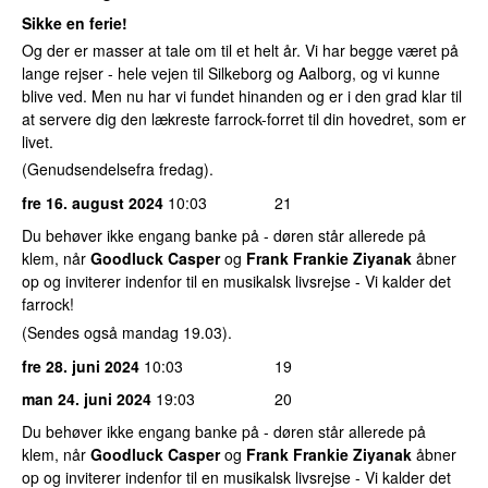
Sikke en ferie!
Og der er masser at tale om til et helt år. Vi har begge været på
lange rejser - hele vejen til Silkeborg og Aalborg, og vi kunne
blive ved. Men nu har vi fundet hinanden og er i den grad klar til
at servere dig den lækreste farrock-forret til din hovedret, som er
livet.
(Genudsendelsefra fredag).
fre 16. august 2024
10:03
21
Du behøver ikke engang banke på - døren står allerede på
klem, når
Goodluck Casper
og
Frank Frankie Ziyanak
åbner
op og inviterer indenfor til en musikalsk livsrejse - Vi kalder det
farrock!
(Sendes også mandag 19.03).
fre 28. juni 2024
10:03
19
man 24. juni 2024
19:03
20
Du behøver ikke engang banke på - døren står allerede på
klem, når
Goodluck Casper
og
Frank Frankie Ziyanak
åbner
op og inviterer indenfor til en musikalsk livsrejse - Vi kalder det