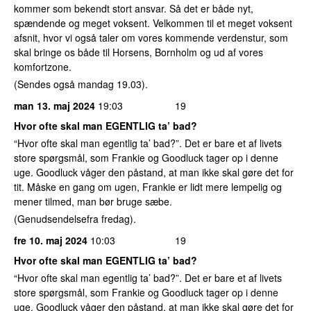
kommer som bekendt stort ansvar. Så det er både nyt,
spændende og meget voksent. Velkommen til et meget voksent
afsnit, hvor vi også taler om vores kommende verdenstur, som
skal bringe os både til Horsens, Bornholm og ud af vores
komfortzone.
(Sendes også mandag 19.03).
man 13. maj 2024
19:03
19
Hvor ofte skal man EGENTLIG ta’ bad?
“Hvor ofte skal man egentlig ta’ bad?”. Det er bare et af livets
store spørgsmål, som Frankie og Goodluck tager op i denne
uge. Goodluck våger den påstand, at man ikke skal gøre det for
tit. Måske en gang om ugen, Frankie er lidt mere lempelig og
mener tilmed, man bør bruge sæbe.
(Genudsendelsefra fredag).
fre 10. maj 2024
10:03
19
Hvor ofte skal man EGENTLIG ta’ bad?
“Hvor ofte skal man egentlig ta’ bad?”. Det er bare et af livets
store spørgsmål, som Frankie og Goodluck tager op i denne
uge. Goodluck våger den påstand, at man ikke skal gøre det for