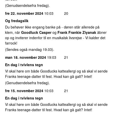
(Genudsendelsefra fredag).
fre 22. november 2024
10:03
20
Og fredagslik
Du behøver ikke engang banke på - døren står allerede på
klem, når
Goodluck Casper
og
Frank Frankie Ziyanak
åbner
op og inviterer indenfor til en musikalsk livsrejse - Vi kalder det
farrock!
(Sendes også mandag 19.03).
man 18. november 2024
19:03
21
En dag i tvivlens tegn
Vi skal høre om både Goodlucks katteallergi og så skal vi sende
Franks teenage-datter til fest. Hvad kan gå galt? Intet!
(Genudsendelsefra fredag).
fre 15. november 2024
10:03
21
En dag i tvivlens tegn
Vi skal høre om både Goodlucks katteallergi og så skal vi sende
Franks teenage-datter til fest. Hvad kan gå galt? Intet!