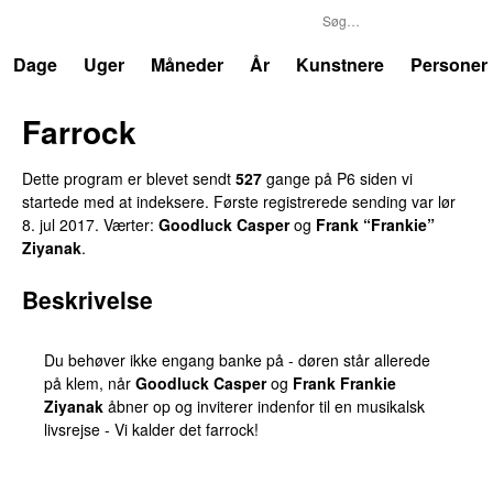
P6
Trends
Dage
Uger
Måneder
År
Kunstnere
Personer
Farrock
Dette program er blevet sendt
527
gange på P6 siden vi
startede med at indeksere. Første registrerede sending var
lør
8. jul 2017
. Værter:
Goodluck Casper
og
Frank “Frankie”
Ziyanak
.
Beskrivelse
Du behøver ikke engang banke på - døren står allerede
på klem, når
Goodluck Casper
og
Frank Frankie
Ziyanak
åbner op og inviterer indenfor til en musikalsk
livsrejse - Vi kalder det farrock!