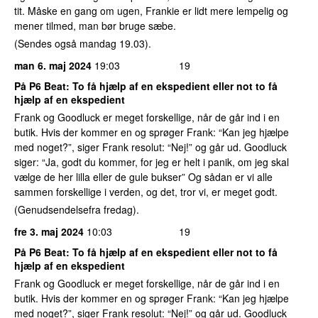
tit. Måske en gang om ugen, Frankie er lidt mere lempelig og
mener tilmed, man bør bruge sæbe.
(Sendes også mandag 19.03).
man 6. maj 2024
19:03
19
På P6 Beat: To få hjælp af en ekspedient eller not to få
hjælp af en ekspedient
Frank og Goodluck er meget forskellige, når de går ind i en
butik. Hvis der kommer en og sprøger Frank: “Kan jeg hjælpe
med noget?”, siger Frank resolut: “Nej!” og går ud. Goodluck
siger: “Ja, godt du kommer, for jeg er helt i panik, om jeg skal
vælge de her lilla eller de gule bukser” Og sådan er vi alle
sammen forskellige i verden, og det, tror vi, er meget godt.
(Genudsendelsefra fredag).
fre 3. maj 2024
10:03
19
På P6 Beat: To få hjælp af en ekspedient eller not to få
hjælp af en ekspedient
Frank og Goodluck er meget forskellige, når de går ind i en
butik. Hvis der kommer en og sprøger Frank: “Kan jeg hjælpe
med noget?”, siger Frank resolut: “Nej!” og går ud. Goodluck