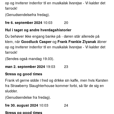
op og inviterer indenfor til en musikalsk livsrejse - Vi kalder det
farrock!
(Genudsendelsefra fredag).
fre 6. september 2024
10:03
20
Hul i taget og andre hverdagshistorier
Du behøver ikke engang banke på - døren står allerede på
klem, når
Goodluck Casper
og
Frank Frankie Ziyanak
åbner
op og inviterer indenfor til en musikalsk livsrejse - Vi kalder det
farrock!
(Sendes også mandag 19.03).
man 2. september 2024
19:03
23
Stress og good times
Frank vil gerne sidde i fred og drikke sin kaffe, men hvis Karsten
fra Strawberry Slaughterhouse kommer forbi, så får de sig en
sludder.
(Genudsendelse fra fredag).
fre 30. august 2024
10:03
24
Stress og good times