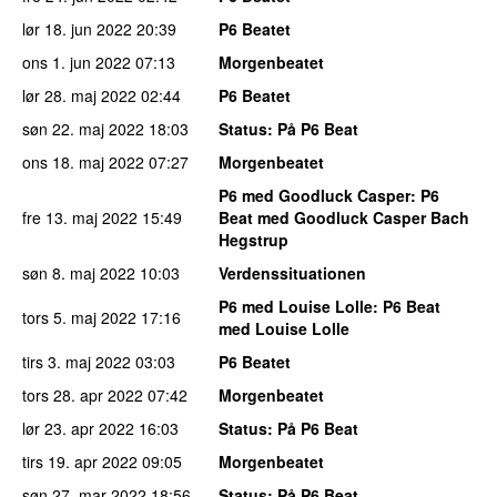
lør 18. jun 2022
20:39
P6 Beatet
ons 1. jun 2022
07:13
Morgenbeatet
lør 28. maj 2022
02:44
P6 Beatet
søn 22. maj 2022
18:03
Status
: På P6 Beat
ons 18. maj 2022
07:27
Morgenbeatet
P6 med Goodluck Casper
: P6
fre 13. maj 2022
15:49
Beat med Goodluck Casper Bach
Hegstrup
søn 8. maj 2022
10:03
Verdenssituationen
P6 med Louise Lolle
: P6 Beat
tors 5. maj 2022
17:16
med Louise Lolle
tirs 3. maj 2022
03:03
P6 Beatet
tors 28. apr 2022
07:42
Morgenbeatet
lør 23. apr 2022
16:03
Status
: På P6 Beat
tirs 19. apr 2022
09:05
Morgenbeatet
søn 27. mar 2022
18:56
Status
: På P6 Beat