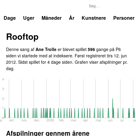
P6
Trends
Dage
Uger
Måneder
År
Kunstnere
Personer
Rooftop
Denne sang af
Ane Trolle
er blevet spillet
596
gange på P6
siden vi startede med at indeksere. Først registreret
tirs 12. jun
2012
. Sidst spillet
for 4 dage siden
. Grafen viser afspilninger pr.
dag.
4
3
2
1
0
ep
okt
nov
dec
2026
feb
mar
apr
maj
jun
jul
a
Afspilninger gennem årene