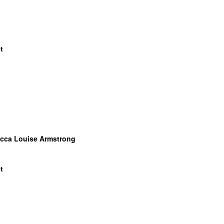
t
cca Louise Armstrong
t