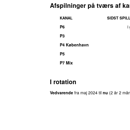
Afspilninger på tværs af ka
KANAL
SIDST SPIL
P6
i
P3
P4 København
P5
P7 Mix
I rotation
Vedvarende
fra
maj 2024
til
nu
(2 år 2 må