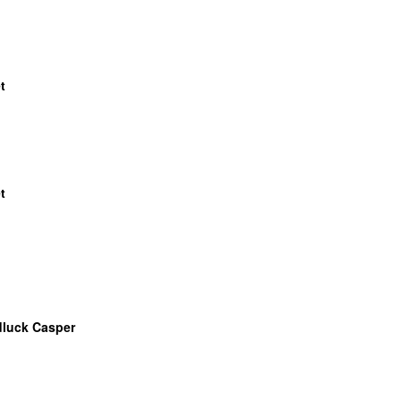
t
t
luck Casper