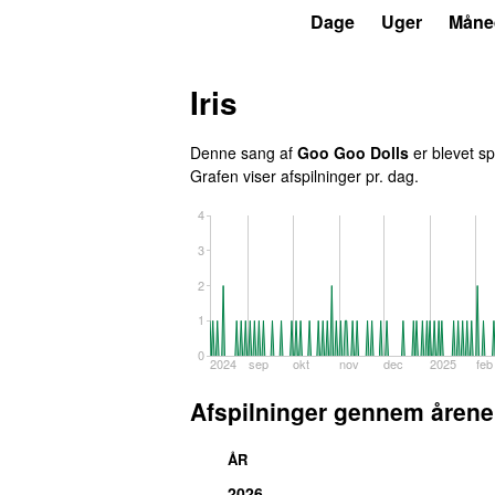
P6
Trends
Dage
Uger
Måne
Iris
Denne sang af
Goo Goo Dolls
er blevet sp
Grafen viser afspilninger pr. dag.
4
3
2
1
0
2024
sep
okt
nov
dec
2025
feb
Afspilninger gennem årene
ÅR
2026