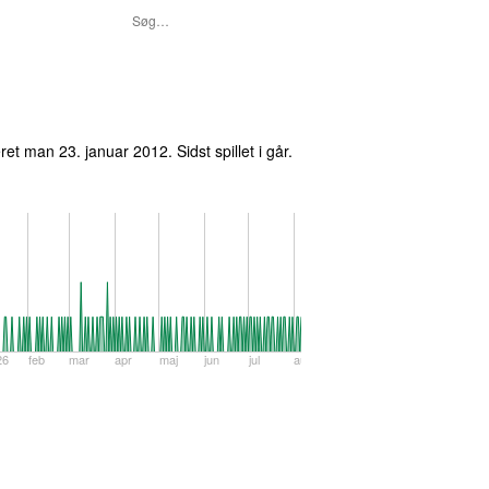
eret
man 23. januar 2012
. Sidst spillet
i går
.
26
feb
mar
apr
maj
jun
jul
aug