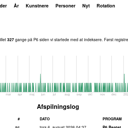
der
År
Kunstnere
Personer
Nyt
Rotation
illet
327
gange på P6 siden vi startede med at indeksere. Først registr
mar
apr
maj
jun
jul
aug
sep
okt
nov
dec
20
Afspilningslog
#
DATO
PROGRAM
tors 6. august 2026
04:37
P6 Beatet
86