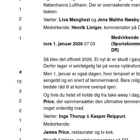
Københavns Lufthavn. Der er overraskende mange
1
tasken.
2
Værter:
Liva Manghezi
og
Jens Malthe Næsby
Medvirkende:
Henrik Liniger
, kommentator på 
2
Medvirkende
1
tors 1. januar 2026
07:03
(Sportskomme
DR)
Så blev det officielt 2026. Et nyt år er skudt i ga
Derfor tager vi selvfølgelig fat på vores nytårsfor
#
Men 1. januar er også dagen, hvor tempoet er li
sengetid og en snert af tømmermænd. Bare rolig, v
15
bedste råd til at komme ovenpå igen.
3
Og hvis du helst vil holde dig fra take-away i dag
2
Price
, der sammensætter den ultimative tømme
noget ordentlig mad.
2
Værter:
Inge Thorup
&
Kasper Reippurt
.
1
Medvirkende:
1
James Price
, restauratør og tv-kok.
1
Henrik Liniger
, sportskommentator på DR.