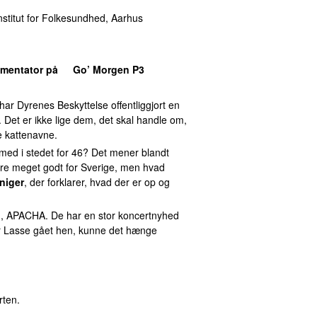
nstitut for Folkesundhed, Aarhus
mentator på
Go’ Morgen P3
har Dyrenes Beskyttelse offentliggjort en
. Det er ikke lige dem, det skal handle om,
e kattenavne.
med i stedet for 46? Det mener blandt
ære meget godt for Sverige, men hvad
niger
, der forklarer, hvad der er op og
d, APACHA. De har en stor koncertnyhed
 er Lasse gået hen, kunne det hænge
rten.