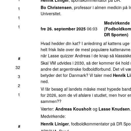
Bo Christensen
, professor i almen medicin på I
1
Universitet.
1
Medvirkende
1
fre 26. september 2025
06:03
(Fodboldkom
DR Sporten)
Hvad hedder din kat? I anledning af kattens uge 
helt frisk liste over de mest populære kattenavne
når Lasse quizzer Andreas i de knap så klassisk
#
Skal VM udvides i 2030, så der kommer 64 hold 
32
andre det argentinske fodboldforbund. Det vil v
betyder det for Danmark? Vi taler med
Henrik Li
3
ned.
2
Vi får besøg af landets måske mest hypede ban
1
for 2026, som de vil afsløre i studiet, men hvor
sammen??
Værter:
Andreas Kousholt
og
Lasse Knudsen
.
Medvirkende:
Henrik Liniger
, fodboldkommentator på DR Spo
#