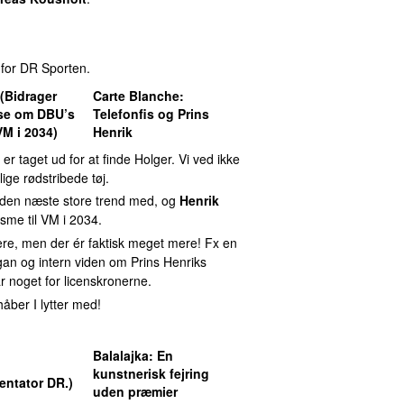
 for DR Sporten.
(Bidrager
Carte Blanche
:
se om DBU’s
Telefonfis og Prins
VM i 2034)
Henrik
er taget ud for at finde Holger. Vi ved ikke
ge rødstribede tøj.
r den næste store trend med, og
Henrik
sme til VM i 2034.
re, men der ér faktisk meget mere! Fx en
ogan og intern viden om Prins Henriks
får noget for licenskronerne.
håber I lytter med!
Balalajka
: En
kunstnerisk fejring
ntator DR.)
uden præmier