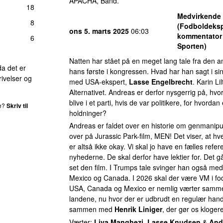
APACHA, Band.
18
Medvirkende
8
(Fodboldeksp
ons 5. marts 2025
06:03
kommentator 
6
Sporten)
Natten har stået på en meget lang tale fra den
da det er
hans første i kongressen. Hvad har han sagt i si
ivelser og
med USA-ekspert,
Lasse Engelbrecht
. Karin Li
Alternativet. Andreas er derfor nysgerrig på, hvorv
blive i et parti, hvis de var politikere, for hvordan 
de?
Skriv til
holdninger?
Andreas er faldet over en historie om genmanipul
over på Jurassic Park-film, MEN! Det viser, at hv
er altså ikke okay. Vi skal jo have en fælles refe
nyhederne. De skal derfor have lektier for. Det g
set den film. I Trumps tale svinger han også med
Mexico og Canada. I 2026 skal der være VM i fod
USA, Canada og Mexico er nemlig værter samm
landene, nu hvor der er udbrudt en regulær hand
sammen med
Henrik Liniger
, der gør os kloger
Værter:
Liva Manghezi
,
Lasse Knudsen
&
And