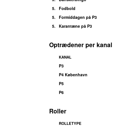
5.
Fodbold
5.
Formiddagen på P3
5.
Karantæne på P3
Optrædener per kanal
KANAL
P3
P4 København
P5
P6
Roller
ROLLETYPE