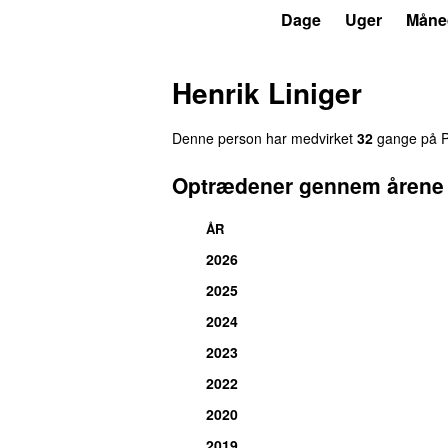
P3
Trends
Dage
Uger
Måne
Henrik Liniger
Denne person har medvirket
32
gange på P3
Optrædener gennem årene
ÅR
2026
2025
2024
2023
2022
2020
2019