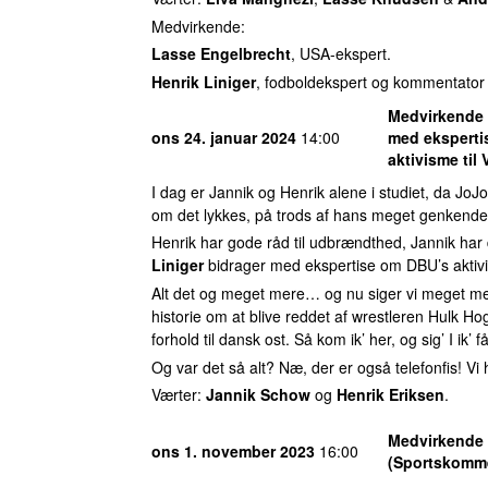
Medvirkende:
Lasse Engelbrecht
, USA-ekspert.
Henrik Liniger
, fodboldekspert og kommentator
Medvirkende 
ons 24. januar 2024
14:00
med eksperti
aktivisme til 
I dag er Jannik og Henrik alene i studiet, da JoJo 
om det lykkes, på trods af hans meget genkendeli
Henrik har gode råd til udbrændthed, Jannik ha
Liniger
bidrager med ekspertise om DBU’s aktivi
Alt det og meget mere… og nu siger vi meget me
historie om at blive reddet af wrestleren Hulk H
forhold til dansk ost. Så kom ik’ her, og sig’ I ik’ 
Og var det så alt? Næ, der er også telefonfis! Vi 
Værter:
Jannik Schow
og
Henrik Eriksen
.
Medvirkende
ons 1. november 2023
16:00
(Sportskomme