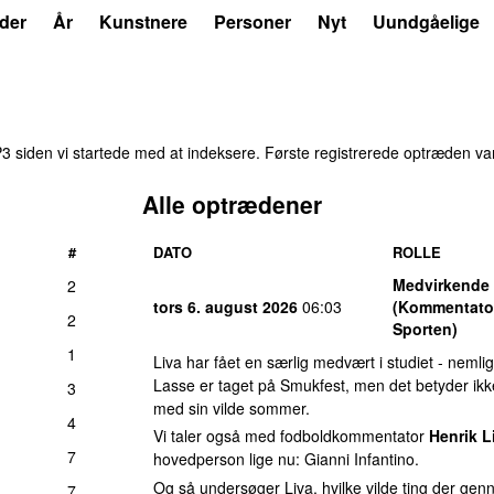
der
År
Kunstnere
Personer
Nyt
Uundgåelige
 siden vi startede med at indeksere. Første registrerede optræden v
Alle optrædener
#
DATO
ROLLE
Medvirkende
2
tors 6. august 2026
06:03
(Kommentato
2
Sporten)
1
Liva har fået en særlig medvært i studiet - nemli
Lasse er taget på Smukfest, men det betyder ikke,
3
med sin vilde sommer.
4
Vi taler også med fodboldkommentator
Henrik L
7
hovedperson lige nu: Gianni Infantino.
Og så undersøger Liva, hvilke vilde ting der genn
7