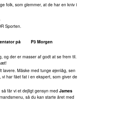
 folk, som glemmer, at de har en kniv i
.
DR Sporten.
ntator på
P3 Morgen
ng, og der er masser af godt at se frem til.
sæt!
dt lavere. Måske med tunge øjenlåg, sen
i har fået fat i en ekspert, som giver de
, så får vi et dejligt gensyn med
James
rmandsmenu, så du kan starte året med