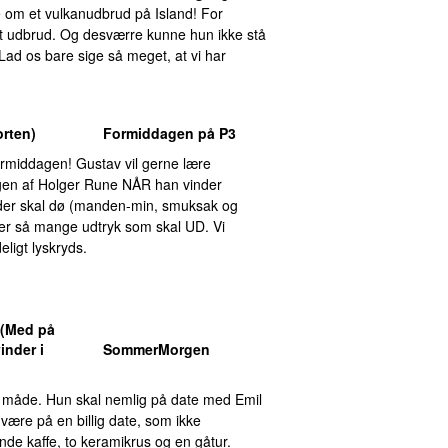
e om et vulkanudbrud på Island! For
ivt udbrud. Og desværre kunne hun ikke stå
Lad os bare sige så meget, at vi har
rten)
Formiddagen på P3
rmiddagen! Gustav vil gerne lære
ringen af Holger Rune NÅR han vinder
k der skal dø (manden-min, smuksak og
er er så mange udtryk som skal UD. Vi
ligt lyskryds.
 (Med på
inder i
SommerMorgen
s måde. Hun skal nemlig på date med Emil
t være på en billig date, som ikke
de kaffe, to keramikrus og en gåtur.