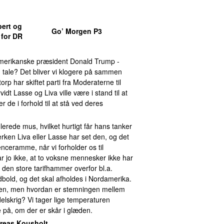
ert og
Go’ Morgen P3
for DR
 amerikanske præsident Donald Trump -
n tale? Det bliver vi klogere på sammen
ltorp har skiftet parti fra Moderaterne til
idt Lasse og Liva ville være i stand til at
er de i forhold til at stå ved deres
erede mus, hvilket hurtigt får hans tanker
erken Liva eller Lasse har set den, og det
renceramme, når vi forholder os til
år jo ikke, at to voksne mennesker ikke har
 den store tarifhammer overfor bl.a.
bold, og det skal afholdes i Nordamerika.
en, men hvordan er stemningen mellem
elskrig? Vi tager lige temperaturen
e på, om der er skår i glæden.
reas Kousholt
.