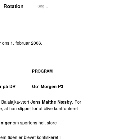
Rotation
ar
ons 1. februar 2006
.
PROGRAM
r på DR
Go’ Morgen P3
g Balalajka-vært
Jens Malthe Næsby
. For
 at han slipper for at blive konfronteret
iniger
om sportens helt store
em tiden er blevet konfiskeret i