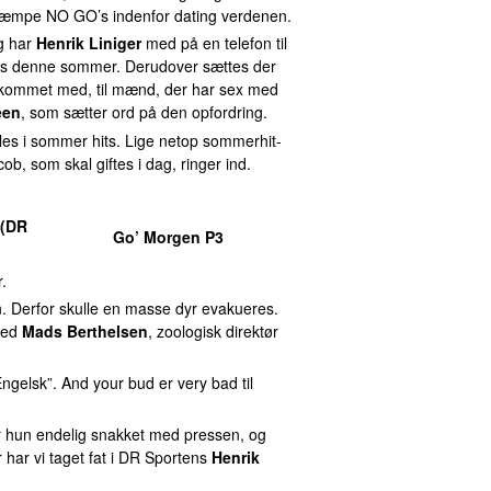
l kæmpe NO GO’s indenfor dating verdenen.
og har
Henrik Liniger
med på en telefon til
okus denne sommer. Derudover sættes der
kommet med, til mænd, der har sex med
een
, som sætter ord på den opfordring.
tles i sommer hits. Lige netop sommerhit-
cob, som skal giftes i dag, ringer ind.
 (DR
Go’ Morgen P3
.
n. Derfor skulle en masse dyr evakueres.
ved
Mads Berthelsen
, zoologisk direktør
ngelsk”. And your bud er very bad til
r hun endelig snakket med pressen, og
 har vi taget fat i DR Sportens
Henrik