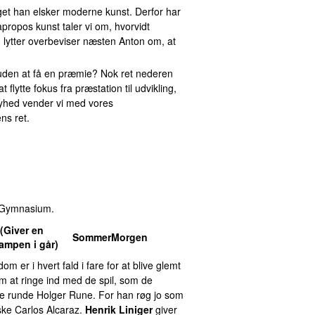
get han elsker moderne kunst. Derfor har
apropos kunst taler vi om, hvorvidt
n lytter overbeviser næsten Anton om, at
rt uden at få en præmie? Nok ret nederen
flytte fokus fra præstation til udvikling,
nyhed vender vi med vores
ns ret.
g Gymnasium.
(Giver en
SommerMorgen
kampen i går)
m er i hvert fald i fare for at blive glemt
 om at ringe ind med de spil, som de
lige runde Holger Rune. For han røg jo som
ske Carlos Alcaraz.
Henrik Liniger
giver