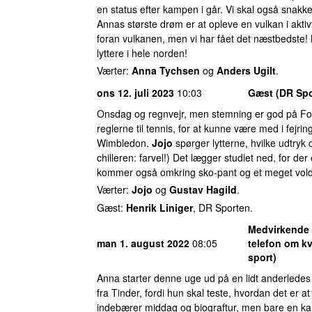
en status efter kampen i går. Vi skal også snakk
Annas største drøm er at opleve en vulkan i akt
foran vulkanen, men vi har fået det næstbedste! 
lyttere i hele norden!
Værter:
Anna Tychsen
og
Anders Ugilt
.
ons 12. juli 2023
10:03
Gæst (DR Spo
Onsdag og regnvejr, men stemning er god på Fo
reglerne til tennis, for at kunne være med i fej
Wimbledon.
Jojo
spørger lytterne, hvilke udtry
chilleren: farvel!) Det lægger studiet ned, for d
kommer også omkring sko-pant og et meget volde
Værter:
Jojo
og
Gustav Hagild
.
Gæst:
Henrik Liniger
, DR Sporten.
Medvirkende
man 1. august 2022
08:05
telefon om kv
sport)
Anna starter denne uge ud på en lidt anderlede
fra Tinder, fordi hun skal teste, hvordan det er a
indebærer middag og biograftur, men bare en kan