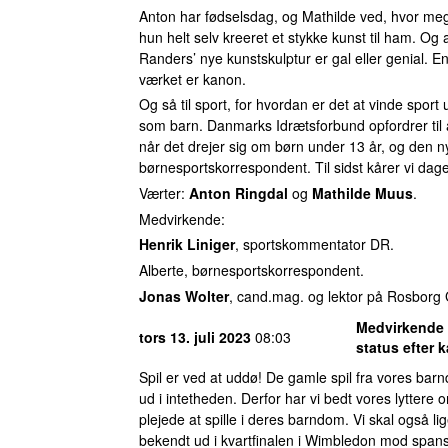
Anton har fødselsdag, og Mathilde ved, hvor me
hun helt selv kreeret et stykke kunst til ham. Og 
Randers’ nye kunstskulptur er gal eller genial. E
værket er kanon.
Og så til sport, for hvordan er det at vinde spo
som barn. Danmarks Idrætsforbund opfordrer til at 
når det drejer sig om børn under 13 år, og den 
børnesportskorrespondent. Til sidst kårer vi dage
Værter:
Anton Ringdal
og
Mathilde Muus
.
Medvirkende:
Henrik Liniger
, sportskommentator DR.
Alberte, børnesportskorrespondent.
Jonas Wolter
, cand.mag. og lektor på Rosbor
Medvirkende 
tors 13. juli 2023
08:03
status efter 
Spil er ved at uddø! De gamle spil fra vores barndo
ud i intetheden. Derfor har vi bedt vores lyttere
plejede at spille i deres barndom. Vi skal også 
bekendt ud i kvartfinalen i Wimbledon mod span