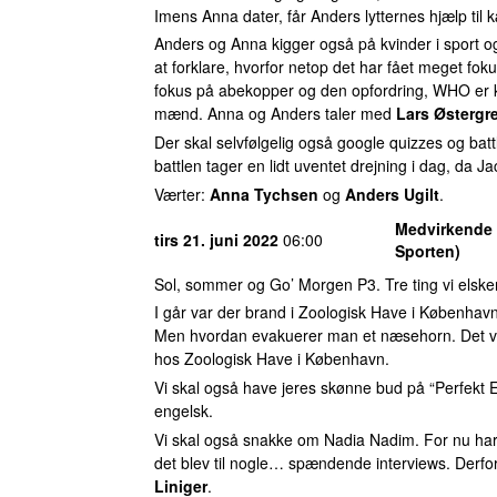
Imens Anna dater, får Anders lytternes hjælp ti
Anders og Anna kigger også på kvinder i sport 
at forklare, hvorfor netop det har fået meget f
fokus på abekopper og den opfordring, WHO er 
mænd. Anna og Anders taler med
Lars Østergr
Der skal selvfølgelig også google quizzes og bat
battlen tager en lidt uventet drejning i dag, da Ja
Værter:
Anna Tychsen
og
Anders Ugilt
.
Medvirkende
tirs 21. juni 2022
06:00
Sporten)
Sol, sommer og Go’ Morgen P3. Tre ting vi elsker
I går var der brand i Zoologisk Have i Københav
Men hvordan evakuerer man et næsehorn. Det 
hos Zoologisk Have i København.
Vi skal også have jeres skønne bud på “Perfekt E
engelsk.
Vi skal også snakke om Nadia Nadim. For nu ha
det blev til nogle… spændende interviews. Derfor
Liniger
.