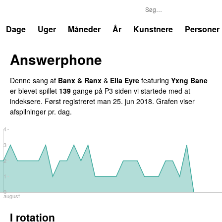
P3
Trends
Dage
Uger
Måneder
År
Kunstnere
Personer
Answerphone
Denne sang af
Banx & Ranx
&
Ella Eyre
featuring
Yxng Bane
er blevet spillet
139
gange på P3 siden vi startede med at
indeksere. Først registreret
man 25. jun 2018
. Grafen viser
afspilninger pr. dag.
4
3
2
1
0
august
I rotation