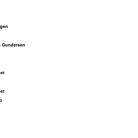
gen
s Gundersen
bet
bet
o