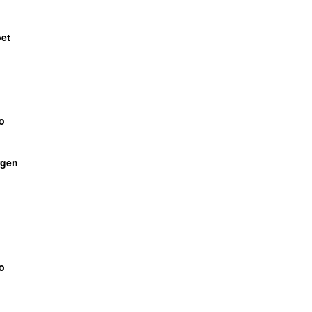
bet
o
gen
o