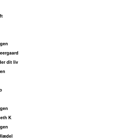
ft
gen
Neergaard
er dit liv
ben
o
gen
eth K
gen
Blædel