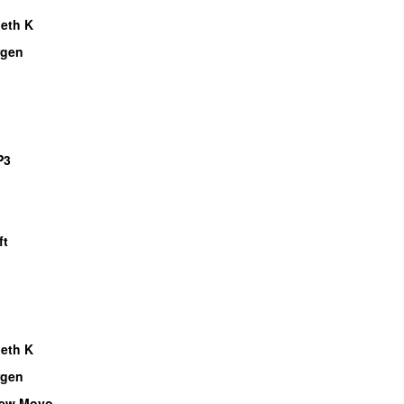
eth K
gen
P3
ft
eth K
gen
rew Moyo