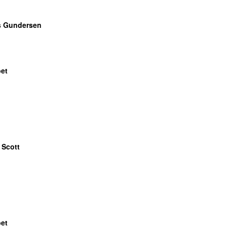
s Gundersen
bet
 Scott
bet