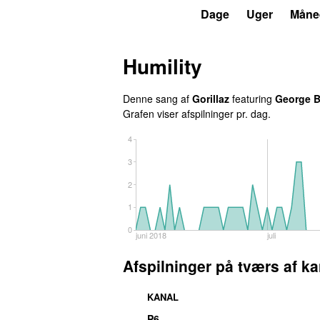
P3
Trends
Dage
Uger
Måne
Humility
Denne sang af
Gorillaz
featuring
George 
Grafen viser afspilninger pr. dag.
4
3
2
1
0
juni 2018
juli
Afspilninger på tværs af ka
KANAL
P6