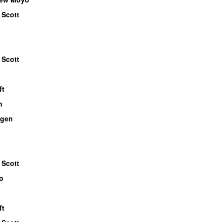
 Scott
 Scott
ft
n
gen
 Scott
o
ft