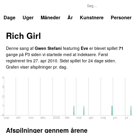
P3
Trends
Dage
Uger
Måneder
År
Kunstnere
Personer
Rich Girl
Denne sang af
Gwen Stefani
featuring
Eve
er blevet spillet
71
gange på P3 siden vi startede med at indeksere. Først
registreret
tirs 27. apr 2010
. Sidst spillet
for 24 dage siden
.
Grafen viser afspilninger pr. dag.
4
3
2
1
0
sep
okt
nov
dec
2026
feb
mar
apr
maj
jun
jul
Afspilninger gennem årene