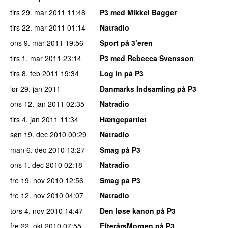
tirs 29. mar 2011
11:48
P3 med Mikkel Bagger
tirs 22. mar 2011
01:14
Natradio
ons 9. mar 2011
19:56
Sport på 3’eren
tirs 1. mar 2011
23:14
P3 med Rebecca Svensson
tirs 8. feb 2011
19:34
Log In på P3
lør 29. jan 2011
Danmarks Indsamling på P3
ons 12. jan 2011
02:35
Natradio
tirs 4. jan 2011
11:34
Hængepartiet
søn 19. dec 2010
00:29
Natradio
man 6. dec 2010
13:27
Smag på P3
ons 1. dec 2010
02:18
Natradio
fre 19. nov 2010
12:56
Smag på P3
fre 12. nov 2010
04:07
Natradio
tors 4. nov 2010
14:47
Den løse kanon på P3
fre 22. okt 2010
07:55
EfterårsMorgen på P3