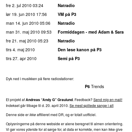
fre 2. jul 2010
03:24
Natradio
lør 19. jun 2010
17:56
VM på P3
man 14. jun 2010
05:06
Natradio
man 31. maj 2010
09:53
Formiddagen - med Adam & Sara
fre 21. maj 2010
05:23
Natradio
tirs 4. maj 2010
Den løse kanon på P3
tirs 27. apr 2010
Semi på P3
Dyk ned i musikken på flere radiostationer:
P3
Trends
P4
Trends
P5
Trends
P6
Trends
P7
Trends
Et projekt af
Andreas “Andy G” Graulund
. Feedback?
Send mig en mail!
Indekset går tilbage til d. 20. april 2010.
Se mest spillede sange i alt
Denne side er
ikke
affilieret med DR, og er totalt uofficiel.
Oplysningerne på denne webside er alene beregnet til almen orientering.
Vi gør vores yderste for at sørge for, at data er korrekte, men kan ikke give