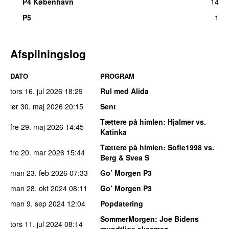
P4 København
14
P5
1
Afspilningslog
DATO
PROGRAM
tors 16. jul 2026
18:29
Rul med Alida
lør 30. maj 2026
20:15
Sent
Tættere på himlen
: Hjalmer vs.
fre 29. maj 2026
14:45
Katinka
Tættere på himlen
: Sofie1998 vs.
fre 20. mar 2026
15:44
Berg & Svea S
man 23. feb 2026
07:33
Go’ Morgen P3
man 28. okt 2024
08:11
Go’ Morgen P3
man 9. sep 2024
12:04
Popdatering
SommerMorgen
: Joe Bidens
tors 11. jul 2024
08:14
mundtlige eksamen