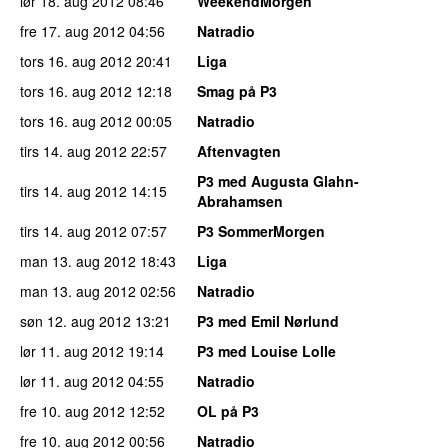
lør 18. aug 2012
08:46
WeekendMorgen
fre 17. aug 2012
04:56
Natradio
tors 16. aug 2012
20:41
Liga
tors 16. aug 2012
12:18
Smag på P3
tors 16. aug 2012
00:05
Natradio
tirs 14. aug 2012
22:57
Aftenvagten
P3 med Augusta Glahn-
tirs 14. aug 2012
14:15
Abrahamsen
tirs 14. aug 2012
07:57
P3 SommerMorgen
man 13. aug 2012
18:43
Liga
man 13. aug 2012
02:56
Natradio
søn 12. aug 2012
13:21
P3 med Emil Nørlund
lør 11. aug 2012
19:14
P3 med Louise Lolle
lør 11. aug 2012
04:55
Natradio
fre 10. aug 2012
12:52
OL på P3
fre 10. aug 2012
00:56
Natradio