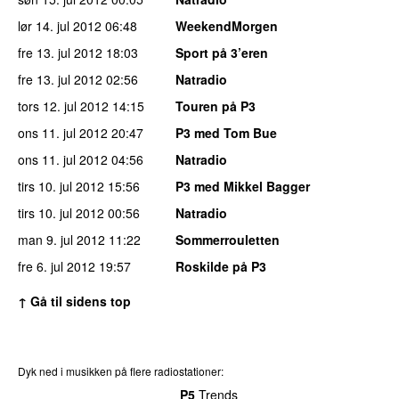
lør 14. jul 2012
06:48
WeekendMorgen
fre 13. jul 2012
18:03
Sport på 3’eren
fre 13. jul 2012
02:56
Natradio
tors 12. jul 2012
14:15
Touren på P3
ons 11. jul 2012
20:47
P3 med Tom Bue
ons 11. jul 2012
04:56
Natradio
tirs 10. jul 2012
15:56
P3 med Mikkel Bagger
tirs 10. jul 2012
00:56
Natradio
man 9. jul 2012
11:22
Sommerrouletten
fre 6. jul 2012
19:57
Roskilde på P3
↑ Gå til sidens top
Dyk ned i musikken på flere radiostationer:
P3
Trends
P4
Trends
P5
Trends
P6
Trends
P7
Trends