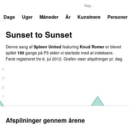
P3
Trends
Dage
Uger
Måneder
År
Kunstnere
Personer
Sunset to Sunset
Denne sang af
Spleen United
featuring
Knud Romer
er blevet
spillet
195
gange på P3 siden vi startede med at indeksere.
Først registreret
fre 6. jul 2012
. Grafen viser afspilninger pr. dag.
4
3
2
1
0
Afspilninger gennem årene