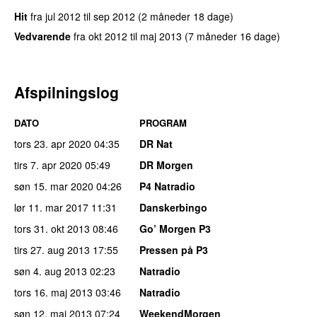
Hit
fra
jul 2012
til
sep 2012
(2 måneder 18 dage)
Vedvarende
fra
okt 2012
til
maj 2013
(7 måneder 16 dage)
Afspilningslog
DATO
PROGRAM
tors 23. apr 2020
04:35
DR Nat
tirs 7. apr 2020
05:49
DR Morgen
søn 15. mar 2020
04:26
P4 Natradio
lør 11. mar 2017
11:31
Danskerbingo
tors 31. okt 2013
08:46
Go’ Morgen P3
tirs 27. aug 2013
17:55
Pressen på P3
søn 4. aug 2013
02:23
Natradio
tors 16. maj 2013
03:46
Natradio
søn 12. maj 2013
07:24
WeekendMorgen