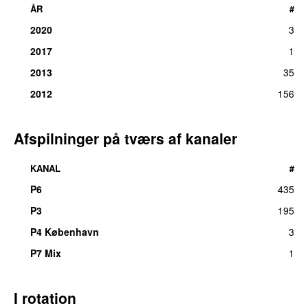
ÅR
#
2020
3
2017
1
2013
35
2012
156
Afspilninger på tværs af kanaler
KANAL
#
P6
435
P3
195
P4 København
3
P7 Mix
1
I rotation