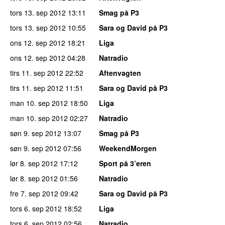
tors 13. sep 2012
13:11
Smag på P3
tors 13. sep 2012
10:55
Sara og David på P3
ons 12. sep 2012
18:21
Liga
ons 12. sep 2012
04:28
Natradio
tirs 11. sep 2012
22:52
Aftenvagten
tirs 11. sep 2012
11:51
Sara og David på P3
man 10. sep 2012
18:50
Liga
man 10. sep 2012
02:27
Natradio
søn 9. sep 2012
13:07
Smag på P3
søn 9. sep 2012
07:56
WeekendMorgen
lør 8. sep 2012
17:12
Sport på 3’eren
lør 8. sep 2012
01:56
Natradio
fre 7. sep 2012
09:42
Sara og David på P3
tors 6. sep 2012
18:52
Liga
tors 6. sep 2012
02:56
Natradio