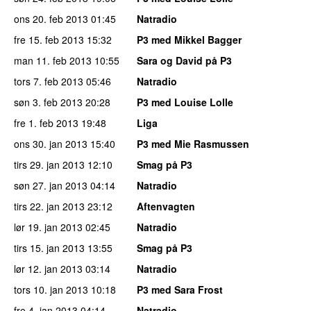
ons 20. feb 2013
01:45
Natradio
fre 15. feb 2013
15:32
P3 med Mikkel Bagger
man 11. feb 2013
10:55
Sara og David på P3
tors 7. feb 2013
05:46
Natradio
søn 3. feb 2013
20:28
P3 med Louise Lolle
fre 1. feb 2013
19:48
Liga
ons 30. jan 2013
15:40
P3 med Mie Rasmussen
tirs 29. jan 2013
12:10
Smag på P3
søn 27. jan 2013
04:14
Natradio
tirs 22. jan 2013
23:12
Aftenvagten
lør 19. jan 2013
02:45
Natradio
tirs 15. jan 2013
13:55
Smag på P3
lør 12. jan 2013
03:14
Natradio
tors 10. jan 2013
10:18
P3 med Sara Frost
fre 4. jan 2013
04:14
Natradio