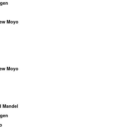
gen
rew Moyo
rew Moyo
d Mandel
gen
o