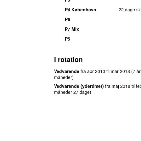
P4 København
22 dage si
P6
P7 Mix
P5
I rotation
Vedvarende
fra
apr 2010
til
mar 2018
(7 å
måneder)
Vedvarende (ydertimer)
fra
maj 2018
til
fe
måneder 27 dage)