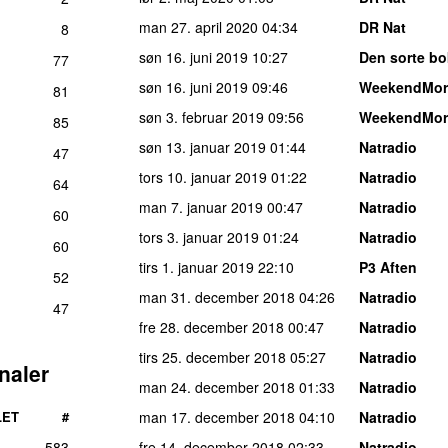
man 27. april 2020
04:34
DR Nat
8
søn 16. juni 2019
10:27
Den sorte b
77
søn 16. juni 2019
09:46
WeekendMor
81
søn 3. februar 2019
09:56
WeekendMor
85
søn 13. januar 2019
01:44
Natradio
47
tors 10. januar 2019
01:22
Natradio
64
man 7. januar 2019
00:47
Natradio
60
tors 3. januar 2019
01:24
Natradio
60
tirs 1. januar 2019
22:10
P3 Aften
52
man 31. december 2018
04:26
Natradio
47
fre 28. december 2018
00:47
Natradio
tirs 25. december 2018
05:27
Natradio
naler
man 24. december 2018
01:33
Natradio
LET
#
man 17. december 2018
04:10
Natradio
583
fre 14. december 2018
02:33
Natradio