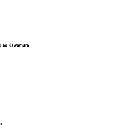
olas Kawamura
o