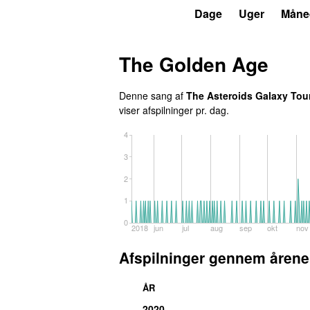
P3
Trends
Dage
Uger
Måne
The Golden Age
Denne sang af
The Asteroids Galaxy Tou
viser afspilninger pr. dag.
4
3
2
1
0
2018
jun
jul
aug
sep
okt
nov
Afspilninger gennem årene
ÅR
2020