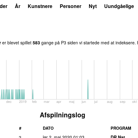
der
År
Kunstnere
Personer
Nyt
Uundgåelige
r
er blevet spillet
583
gange på P3 siden vi startede med at indeksere. F
dec
2019
feb
mar
apr
maj
jun
jul
aug
sep
okt
Afspilningslog
#
DATO
PROGRAM
lør 2. maj 2020
01:03
DR Nat
2