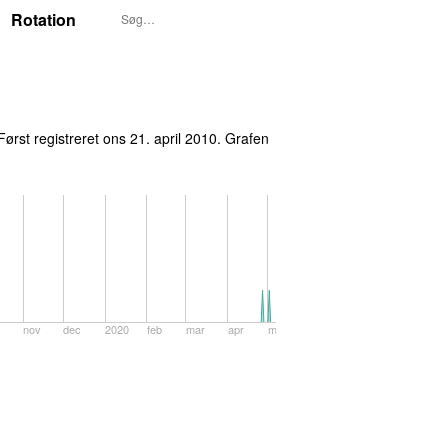
Rotation
ørst registreret
ons 21. april 2010
. Grafen
nov
dec
2020
feb
mar
apr
maj