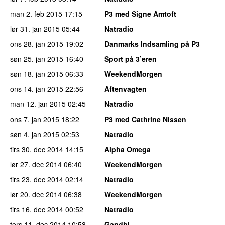
man 2. feb 2015
17:15
P3 med Signe Amtoft
lør 31. jan 2015
05:44
Natradio
ons 28. jan 2015
19:02
Danmarks Indsamling på P3
søn 25. jan 2015
16:40
Sport på 3’eren
søn 18. jan 2015
06:33
WeekendMorgen
ons 14. jan 2015
22:56
Aftenvagten
man 12. jan 2015
02:45
Natradio
ons 7. jan 2015
18:22
P3 med Cathrine Nissen
søn 4. jan 2015
02:53
Natradio
tirs 30. dec 2014
14:15
Alpha Omega
lør 27. dec 2014
06:40
WeekendMorgen
tirs 23. dec 2014
02:14
Natradio
lør 20. dec 2014
06:38
WeekendMorgen
tirs 16. dec 2014
00:52
Natradio
tors 11. dec 2014
10:58
Gandhi