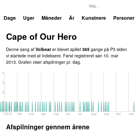
P3
Trends
Dage
Uger
Måneder
År
Kunstnere
Personer
Cape of Our Hero
UU
Denne sang af
Volbeat
er blevet spillet
365
gange på P3 siden
vi startede med at indeksere. Først registreret
søn 10. mar
2013
. Grafen viser afspilninger pr. dag.
4
3
2
1
0
2015
feb
mar
apr
maj
jun
jul
aug
sep
okt
nov
Afspilninger gennem årene