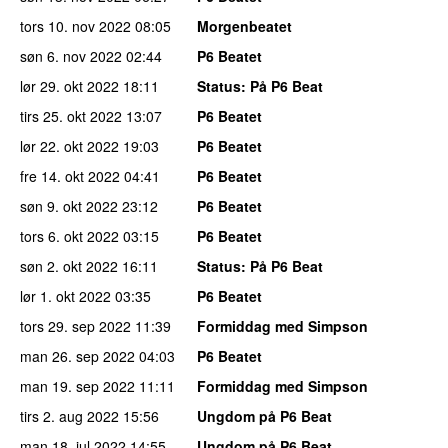
tors 10. nov 2022
08:05
Morgenbeatet
søn 6. nov 2022
02:44
P6 Beatet
lør 29. okt 2022
18:11
Status
: På P6 Beat
tirs 25. okt 2022
13:07
P6 Beatet
lør 22. okt 2022
19:03
P6 Beatet
fre 14. okt 2022
04:41
P6 Beatet
søn 9. okt 2022
23:12
P6 Beatet
tors 6. okt 2022
03:15
P6 Beatet
søn 2. okt 2022
16:11
Status
: På P6 Beat
lør 1. okt 2022
03:35
P6 Beatet
tors 29. sep 2022
11:39
Formiddag med Simpson
man 26. sep 2022
04:03
P6 Beatet
man 19. sep 2022
11:11
Formiddag med Simpson
tirs 2. aug 2022
15:56
Ungdom på P6 Beat
man 18. jul 2022
14:55
Ungdom på P6 Beat