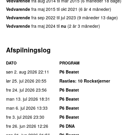
Vedvarende
fra
aug 2014
til
mar 2015
(6 måneder 18 dage)
Vedvarende
fra
maj 2015
til
okt 2021
(6 år 4 måneder)
Vedvarende
fra
sep 2022
til
jul 2023
(9 måneder 13 dage)
Vedvarende
fra
maj 2024
til
nu
(2 år 3 måneder)
Afspilningslog
DATO
PROGRAM
søn 2. aug 2026
22:11
P6 Beatet
lør 25. jul 2026
20:55
Rastløs
: 10 Rockstjerner
fre 24. jul 2026
23:56
P6 Beatet
man 13. jul 2026
18:31
P6 Beatet
man 6. jul 2026
13:33
P6 Beatet
fre 3. jul 2026
23:30
P6 Beatet
fre 26. jun 2026
12:26
P6 DNA
søn 21. jun 2026
21:56
P6 Beatet