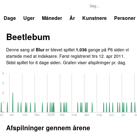
P6
Trends
Dage
Uger
Måneder
År
Kunstnere
Personer
Beetlebum
Denne sang af
Blur
er blevet spillet
1.036
gange på P6 siden vi
startede med at indeksere. Først registreret
tirs 12. apr 2011
.
Sidst spillet
for 6 dage siden
. Grafen viser afspilninger pr. dag.
4
3
2
1
0
ep
okt
nov
dec
2026
feb
mar
apr
maj
jun
jul
a
Afspilninger gennem årene