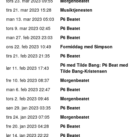
tors 23. mar 2023
09:55
Morgenbeatet
tirs 21. mar 2023
15:28
Musiktjenesten
man 13. mar 2023
05:03
P6 Beatet
tors 9. mar 2023
02:45
P6 Beatet
man 27. feb 2023
23:03
P6 Beatet
ons 22. feb 2023
10:49
Formiddag med Simpson
tirs 21. feb 2023
21:35
P6 Beatet
P6 med Tilde Bang
: P6 Beat med
lør 11. feb 2023
17:43
Tilde Bang-Kristensen
fre 10. feb 2023
08:37
Morgenbeatet
man 6. feb 2023
22:47
P6 Beatet
tors 2. feb 2023
09:46
Morgenbeatet
søn 29. jan 2023
03:35
P6 Beatet
tirs 24. jan 2023
07:05
Morgenbeatet
fre 20. jan 2023
04:28
P6 Beatet
lør 14. jan 2023
22:22
P6 Beatet