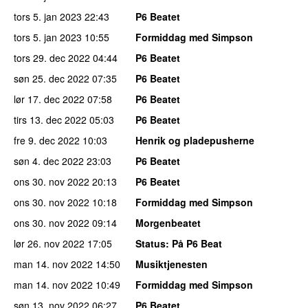
tors 5. jan 2023
22:43
P6 Beatet
tors 5. jan 2023
10:55
Formiddag med Simpson
tors 29. dec 2022
04:44
P6 Beatet
søn 25. dec 2022
07:35
P6 Beatet
lør 17. dec 2022
07:58
P6 Beatet
tirs 13. dec 2022
05:03
P6 Beatet
fre 9. dec 2022
10:03
Henrik og pladepusherne
søn 4. dec 2022
23:03
P6 Beatet
ons 30. nov 2022
20:13
P6 Beatet
ons 30. nov 2022
10:18
Formiddag med Simpson
ons 30. nov 2022
09:14
Morgenbeatet
lør 26. nov 2022
17:05
Status
: På P6 Beat
man 14. nov 2022
14:50
Musiktjenesten
man 14. nov 2022
10:49
Formiddag med Simpson
søn 13. nov 2022
06:27
P6 Beatet