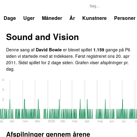
P6
Trends
Dage
Uger
Måneder
År
Kunstnere
Personer
Sound and Vision
Denne sang af
David Bowie
er blevet spillet
1.159
gange på P6
siden vi startede med at indeksere. Først registreret
ons 20. apr
2011
. Sidst spillet
for 2 dage siden
. Grafen viser afspilninger pr.
dag.
4
3
2
1
0
ep
okt
nov
dec
2026
feb
mar
apr
maj
jun
jul
a
Afspilninger gennem årene