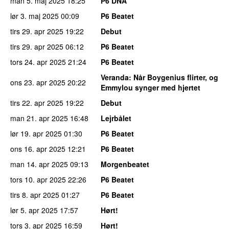
man 5. maj 2025
18:25
P6 DNA
lør 3. maj 2025
00:09
P6 Beatet
tirs 29. apr 2025
19:22
Debut
tirs 29. apr 2025
06:12
P6 Beatet
tors 24. apr 2025
21:24
P6 Beatet
Veranda
: Når Boygenius flirter, og
ons 23. apr 2025
20:22
Emmylou synger med hjertet
tirs 22. apr 2025
19:22
Debut
man 21. apr 2025
16:48
Lejrbålet
lør 19. apr 2025
01:30
P6 Beatet
ons 16. apr 2025
12:21
P6 Beatet
man 14. apr 2025
09:13
Morgenbeatet
tors 10. apr 2025
22:26
P6 Beatet
tirs 8. apr 2025
01:27
P6 Beatet
lør 5. apr 2025
17:57
Hørt!
tors 3. apr 2025
16:59
Hørt!