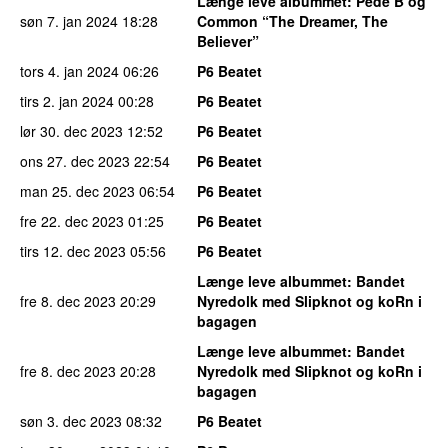
Længe leve albummet
: Pede B og
søn 7. jan 2024
18:28
Common “The Dreamer, The
Believer”
tors 4. jan 2024
06:26
P6 Beatet
tirs 2. jan 2024
00:28
P6 Beatet
lør 30. dec 2023
12:52
P6 Beatet
ons 27. dec 2023
22:54
P6 Beatet
man 25. dec 2023
06:54
P6 Beatet
fre 22. dec 2023
01:25
P6 Beatet
tirs 12. dec 2023
05:56
P6 Beatet
Længe leve albummet
: Bandet
fre 8. dec 2023
20:29
Nyredolk med Slipknot og koRn i
bagagen
Længe leve albummet
: Bandet
fre 8. dec 2023
20:28
Nyredolk med Slipknot og koRn i
bagagen
søn 3. dec 2023
08:32
P6 Beatet