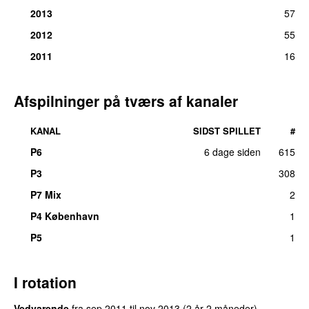
2013
57
2012
55
2011
16
Afspilninger på tværs af kanaler
KANAL
SIDST SPILLET
#
P6
6 dage siden
615
P3
308
P7 Mix
2
P4 København
1
P5
1
I rotation
Vedvarende
fra
sep 2011
til
nov 2013
(2 år 2 måneder)