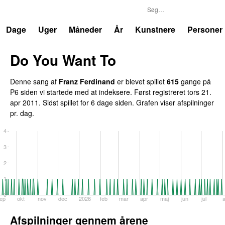
P6
Trends
Dage
Uger
Måneder
År
Kunstnere
Personer
Do You Want To
Denne sang af
Franz Ferdinand
er blevet spillet
615
gange på
P6 siden vi startede med at indeksere. Først registreret
tors 21.
apr 2011
. Sidst spillet
for 6 dage siden
. Grafen viser afspilninger
pr. dag.
4
3
2
1
0
ep
okt
nov
dec
2026
feb
mar
apr
maj
jun
jul
Afspilninger gennem årene