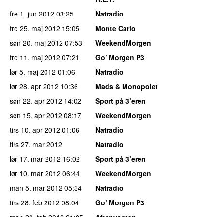
fre 1. jun 2012
03:25
Natradio
fre 25. maj 2012
15:05
Monte Carlo
søn 20. maj 2012
07:53
WeekendMorgen
fre 11. maj 2012
07:21
Go’ Morgen P3
lør 5. maj 2012
01:06
Natradio
lør 28. apr 2012
10:36
Mads & Monopolet
søn 22. apr 2012
14:02
Sport på 3’eren
søn 15. apr 2012
08:17
WeekendMorgen
tirs 10. apr 2012
01:06
Natradio
tirs 27. mar 2012
Natradio
lør 17. mar 2012
16:02
Sport på 3’eren
lør 10. mar 2012
06:44
WeekendMorgen
man 5. mar 2012
05:34
Natradio
tirs 28. feb 2012
08:04
Go’ Morgen P3
man 20. feb 2012
21:25
Aftenvagten