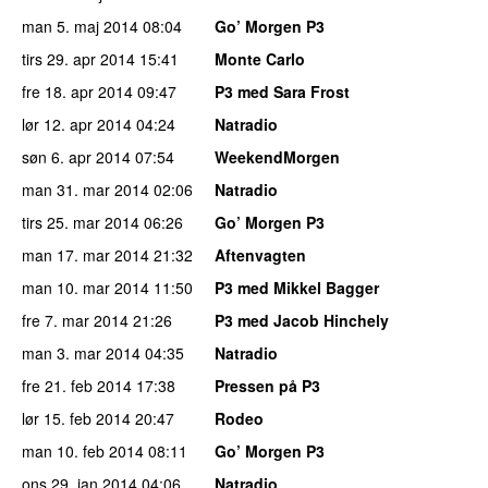
man 5. maj 2014
08:04
Go’ Morgen P3
tirs 29. apr 2014
15:41
Monte Carlo
fre 18. apr 2014
09:47
P3 med Sara Frost
lør 12. apr 2014
04:24
Natradio
søn 6. apr 2014
07:54
WeekendMorgen
man 31. mar 2014
02:06
Natradio
tirs 25. mar 2014
06:26
Go’ Morgen P3
man 17. mar 2014
21:32
Aftenvagten
man 10. mar 2014
11:50
P3 med Mikkel Bagger
fre 7. mar 2014
21:26
P3 med Jacob Hinchely
man 3. mar 2014
04:35
Natradio
fre 21. feb 2014
17:38
Pressen på P3
lør 15. feb 2014
20:47
Rodeo
man 10. feb 2014
08:11
Go’ Morgen P3
ons 29. jan 2014
04:06
Natradio