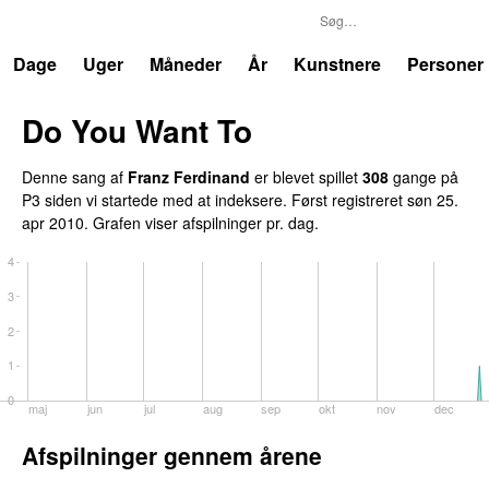
P3
Trends
Dage
Uger
Måneder
År
Kunstnere
Personer
Do You Want To
Denne sang af
Franz Ferdinand
er blevet spillet
308
gange på
P3 siden vi startede med at indeksere. Først registreret
søn 25.
apr 2010
. Grafen viser afspilninger pr. dag.
4
3
2
1
0
maj
jun
jul
aug
sep
okt
nov
dec
Afspilninger gennem årene