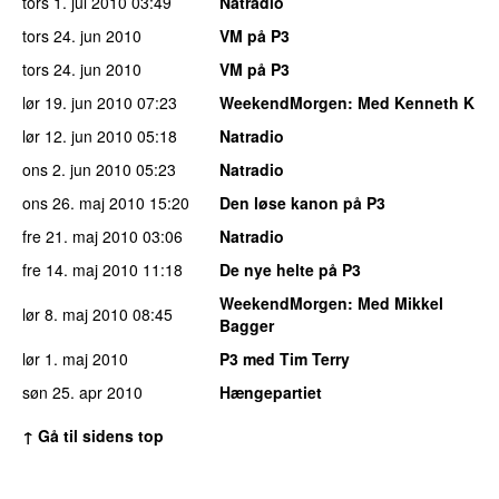
tors 1. jul 2010
03:49
Natradio
tors 24. jun 2010
VM på P3
tors 24. jun 2010
VM på P3
lør 19. jun 2010
07:23
WeekendMorgen
: Med Kenneth K
lør 12. jun 2010
05:18
Natradio
ons 2. jun 2010
05:23
Natradio
ons 26. maj 2010
15:20
Den løse kanon på P3
fre 21. maj 2010
03:06
Natradio
fre 14. maj 2010
11:18
De nye helte på P3
WeekendMorgen
: Med Mikkel
lør 8. maj 2010
08:45
Bagger
lør 1. maj 2010
P3 med Tim Terry
søn 25. apr 2010
Hængepartiet
↑ Gå til sidens top