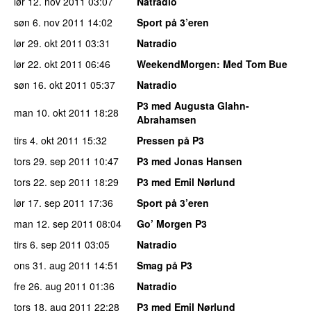
lør 12. nov 2011
03:07
Natradio
søn 6. nov 2011
14:02
Sport på 3’eren
lør 29. okt 2011
03:31
Natradio
lør 22. okt 2011
06:46
WeekendMorgen
: Med Tom Bue
søn 16. okt 2011
05:37
Natradio
P3 med Augusta Glahn-
man 10. okt 2011
18:28
Abrahamsen
tirs 4. okt 2011
15:32
Pressen på P3
tors 29. sep 2011
10:47
P3 med Jonas Hansen
tors 22. sep 2011
18:29
P3 med Emil Nørlund
lør 17. sep 2011
17:36
Sport på 3’eren
man 12. sep 2011
08:04
Go’ Morgen P3
tirs 6. sep 2011
03:05
Natradio
ons 31. aug 2011
14:51
Smag på P3
fre 26. aug 2011
01:36
Natradio
tors 18. aug 2011
22:28
P3 med Emil Nørlund