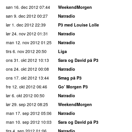
søn 16. dec 2012
07:44
WeekendMorgen
søn 9. dec 2012
00:27
Natradio
lør 1. dec 2012
22:39
P3 med Louise Lolle
lør 24. nov 2012
01:31
Natradio
man 12. nov 2012
01:25
Natradio
tirs 6. nov 2012
20:50
Liga
ons 31. okt 2012
10:13
Sara og David på P3
ons 24. okt 2012
00:08
Natradio
ons 17. okt 2012
13:44
Smag på P3
fre 12. okt 2012
06:46
Go’ Morgen P3
lør 6. okt 2012
00:50
Natradio
lør 29. sep 2012
08:25
WeekendMorgen
man 17. sep 2012
05:06
Natradio
man 10. sep 2012
10:03
Sara og David på P3
tirs 4. sep 2012
01:06
Natradio