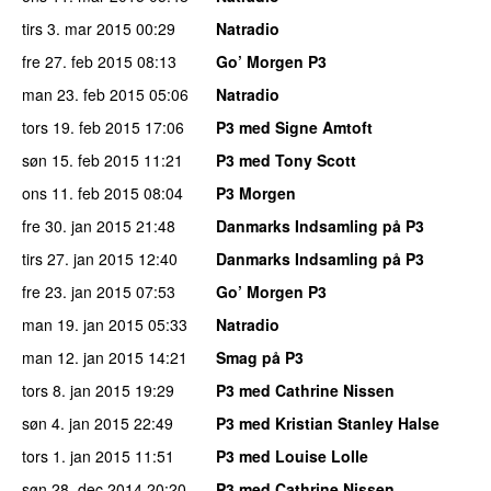
tirs 3. mar 2015
00:29
Natradio
fre 27. feb 2015
08:13
Go’ Morgen P3
man 23. feb 2015
05:06
Natradio
tors 19. feb 2015
17:06
P3 med Signe Amtoft
søn 15. feb 2015
11:21
P3 med Tony Scott
ons 11. feb 2015
08:04
P3 Morgen
fre 30. jan 2015
21:48
Danmarks Indsamling på P3
tirs 27. jan 2015
12:40
Danmarks Indsamling på P3
fre 23. jan 2015
07:53
Go’ Morgen P3
man 19. jan 2015
05:33
Natradio
man 12. jan 2015
14:21
Smag på P3
tors 8. jan 2015
19:29
P3 med Cathrine Nissen
søn 4. jan 2015
22:49
P3 med Kristian Stanley Halse
tors 1. jan 2015
11:51
P3 med Louise Lolle
søn 28. dec 2014
20:20
P3 med Cathrine Nissen