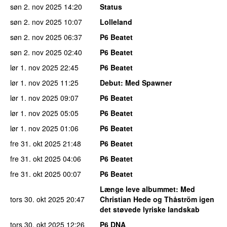
søn 2. nov 2025
14:20
Status
søn 2. nov 2025
10:07
Lolleland
søn 2. nov 2025
06:37
P6 Beatet
søn 2. nov 2025
02:40
P6 Beatet
lør 1. nov 2025
22:45
P6 Beatet
lør 1. nov 2025
11:25
Debut
: Med Spawner
lør 1. nov 2025
09:07
P6 Beatet
lør 1. nov 2025
05:05
P6 Beatet
lør 1. nov 2025
01:06
P6 Beatet
fre 31. okt 2025
21:48
P6 Beatet
fre 31. okt 2025
04:06
P6 Beatet
fre 31. okt 2025
00:07
P6 Beatet
Længe leve albummet
: Med
tors 30. okt 2025
20:47
Christian Hede og Thåström igen
det støvede lyriske landskab
tors 30. okt 2025
12:26
P6 DNA