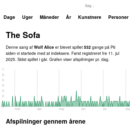
P6
Trends
Dage
Uger
Måneder
År
Kunstnere
Personer
The Sofa
Denne sang af
Wolf Alice
er blevet spillet
532
gange på P6
siden vi startede med at indeksere. Først registreret
fre 11. jul
2025
. Sidst spillet
i går
. Grafen viser afspilninger pr. dag.
7
6
5
4
3
2
1
0
mar
apr
maj
jun
jul
au
Afspilninger gennem årene