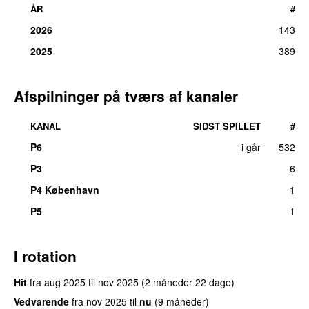
ÅR
#
2026
143
2025
389
Afspilninger på tværs af kanaler
KANAL
SIDST SPILLET
#
P6
i går
532
P3
6
P4 København
1
P5
1
I rotation
Hit
fra
aug 2025
til
nov 2025
(2 måneder 22 dage)
Vedvarende
fra
nov 2025
til
nu
(9 måneder)