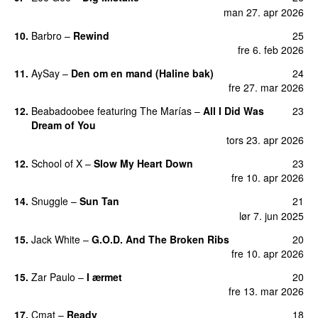
man 27. apr 2026
10.
Barbro
–
Rewind
25
fre 6. feb 2026
11.
AySay
–
Den om en mand (Haline bak)
24
fre 27. mar 2026
12.
Beabadoobee
featuring
The Marías
–
All I Did Was
23
Dream of You
tors 23. apr 2026
12.
School of X
–
Slow My Heart Down
23
fre 10. apr 2026
14.
Snuggle
–
Sun Tan
21
lør 7. jun 2025
15.
Jack White
–
G.O.D. And The Broken Ribs
20
fre 10. apr 2026
15.
Zar Paulo
–
I ærmet
20
fre 13. mar 2026
17.
Cmat
–
Ready
18