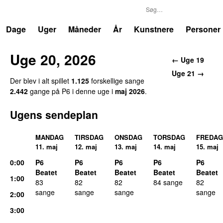
P6
Trends
Dage
Uger
Måneder
År
Kunstnere
Personer
Uge 20, 2026
← Uge 19
Uge 21 →
Der blev i alt spillet
1.125
forskellige sange
2.442
gange på P6 i denne uge i
maj 2026
.
Ugens sendeplan
MANDAG
TIRSDAG
ONSDAG
TORSDAG
FREDAG
11. maj
12. maj
13. maj
14. maj
15. maj
0:00
P6
P6
P6
P6
P6
Beatet
Beatet
Beatet
Beatet
Beatet
1:00
83
82
82
84 sange
82
sange
sange
sange
sange
2:00
3:00