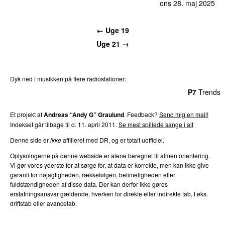
ons 28. maj 2025
← Uge 19
Uge 21 →
Dyk ned i musikken på flere radiostationer:
P3
Trends
P4
Trends
P5
Trends
P6
Trends
P7
Trends
Et projekt af
Andreas “Andy G” Graulund
. Feedback?
Send mig en mail!
Indekset går tilbage til d. 11. april 2011.
Se mest spillede sange i alt
Denne side er
ikke
affilieret med DR, og er totalt uofficiel.
Oplysningerne på denne webside er alene beregnet til almen orientering.
Vi gør vores yderste for at sørge for, at data er korrekte, men kan ikke give
garanti for nøjagtigheden, rækkefølgen, betimeligheden eller
fuldstændigheden af disse data. Der kan derfor ikke gøres
erstatningsansvar gældende, hverken for direkte eller indirekte tab, f.eks.
driftstab eller avancetab.