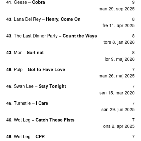
41.
Geese
–
Cobra
9
man 29. sep 2025
43.
Lana Del Rey
–
Henry, Come On
8
fre 11. apr 2025
43.
The Last Dinner Party
–
Count the Ways
8
tors 8. jan 2026
43.
Mor
–
Sort nat
8
lør 9. maj 2026
46.
Pulp
–
Got to Have Love
7
man 26. maj 2025
46.
Swan Lee
–
Stay Tonight
7
søn 15. mar 2020
46.
Turnstile
–
I Care
7
søn 29. jun 2025
46.
Wet Leg
–
Catch These Fists
7
ons 2. apr 2025
46.
Wet Leg
–
CPR
7