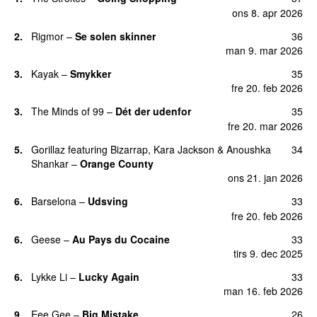
ons 8. apr 2026
2.
Rigmor
–
Se solen skinner
36
man 9. mar 2026
3.
Kayak
–
Smykker
35
fre 20. feb 2026
3.
The Minds of 99
–
Dét der udenfor
35
fre 20. mar 2026
5.
Gorillaz
featuring
Bizarrap
,
Kara Jackson
&
Anoushka
34
Shankar
–
Orange County
ons 21. jan 2026
6.
Barselona
–
Udsving
33
fre 20. feb 2026
6.
Geese
–
Au Pays du Cocaine
33
tirs 9. dec 2025
6.
Lykke Li
–
Lucky Again
33
man 16. feb 2026
9.
Eee Gee
–
Big Mistake
26