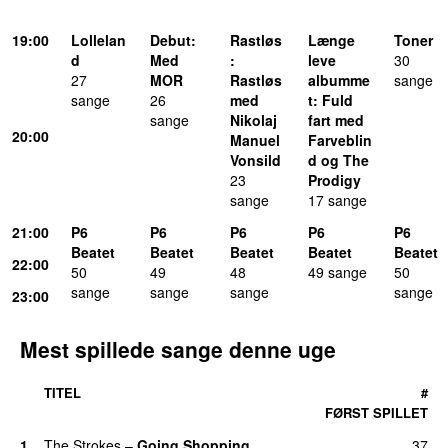
19:00
Lollelan
Debut
:
Rastløs
Længe
Toner
d
Med
:
leve
30
27
MOR
Rastløs
albumme
sange
sange
26
med
t
: Fuld
sange
Nikolaj
fart med
20:00
Manuel
Farveblin
Vonsild
d og The
23
Prodigy
sange
17 sange
21:00
P6
P6
P6
P6
P6
Beatet
Beatet
Beatet
Beatet
Beatet
22:00
50
49
48
49 sange
50
sange
sange
sange
sange
23:00
Mest spillede sange denne uge
TITEL
#
FØRST SPILLET
1.
The Strokes
–
Going Shopping
37