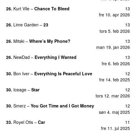
26.
Kurt Vile
–
Chance To Bleed
13
fre 10. apr 2026
26.
Lime Garden
–
23
13
tors 5. feb 2026
26.
Mitski
–
Where’s My Phone?
13
man 19. jan 2026
26.
NewDad
–
Everything I Wanted
13
fre 6. feb 2026
30.
Bon Iver
–
Everything Is Peaceful Love
12
fre 14. feb 2025
30.
Iceage
–
Star
12
tors 12. mar 2026
30.
Smerz
–
You Got Time and I Got Money
12
søn 4. maj 2025
33.
Royel Otis
–
Car
11
fre 11. jul 2025