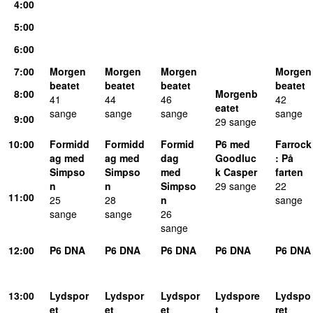
4:00
5:00
6:00
7:00
Morgen
Morgen
Morgen
Morgen
beatet
beatet
beatet
beatet
8:00
Morgenb
41
44
46
42
eatet
sange
sange
sange
sange
9:00
29 sange
10:00
Formidd
Formidd
Formid
P6 med
Farrock
ag med
ag med
dag
Goodluc
: På
Simpso
Simpso
med
k Casper
farten
n
n
Simpso
29 sange
22
11:00
25
28
n
sange
sange
sange
26
sange
12:00
P6 DNA
P6 DNA
P6 DNA
P6 DNA
P6 DNA
13:00
Lydspor
Lydspor
Lydspor
Lydspore
Lydspo
et
et
et
t
ret