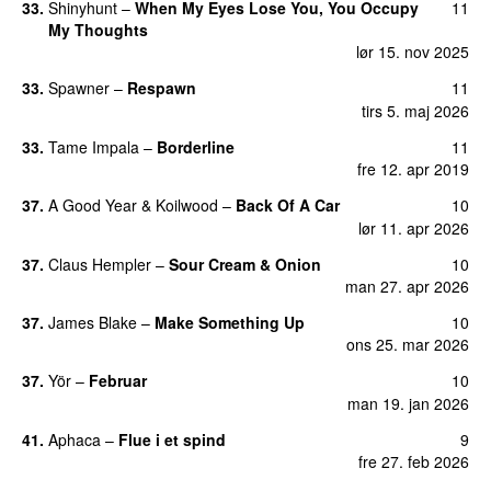
33.
Shinyhunt
–
When My Eyes Lose You, You Occupy
11
My Thoughts
lør 15. nov 2025
33.
Spawner
–
Respawn
11
tirs 5. maj 2026
33.
Tame Impala
–
Borderline
11
fre 12. apr 2019
37.
A Good Year
&
Koilwood
–
Back Of A Car
10
lør 11. apr 2026
37.
Claus Hempler
–
Sour Cream & Onion
10
man 27. apr 2026
37.
James Blake
–
Make Something Up
10
ons 25. mar 2026
37.
Yör
–
Februar
10
man 19. jan 2026
41.
Aphaca
–
Flue i et spind
9
fre 27. feb 2026