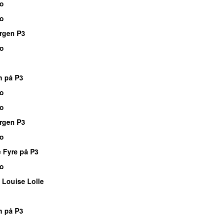
io
io
rgen P3
io
n på P3
io
io
rgen P3
io
 Fyre på P3
io
 Louise Lolle
n på P3