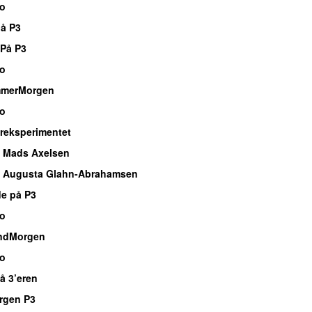
io
å P3
 På P3
io
mmerMorgen
io
eksperimentet
 Mads Axelsen
 Augusta Glahn-Abrahamsen
de på P3
io
ndMorgen
io
å 3’eren
rgen P3