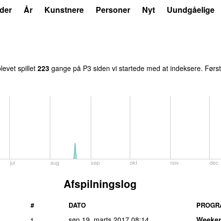
der
År
Kunstnere
Personer
Nyt
Uundgåelige
levet spillet
223
gange på P3 siden vi startede med at indeksere. Først
jul
aug
sep
okt
nov
dec
Afspilningslog
#
DATO
PROGR
søn 19. marts 2017
08:14
Weeke
1