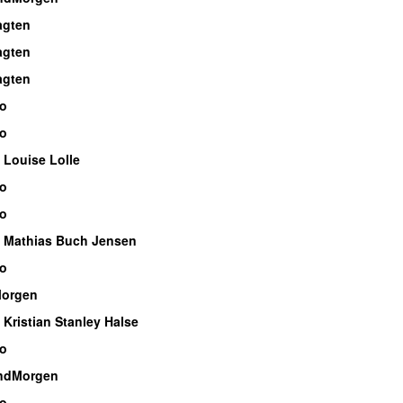
agten
agten
agten
io
io
 Louise Lolle
io
io
 Mathias Buch Jensen
io
Morgen
Kristian Stanley Halse
io
ndMorgen
io