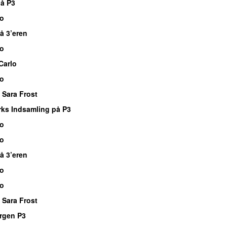
å P3
io
å 3’eren
io
Carlo
io
 Sara Frost
ks Indsamling på P3
io
io
å 3’eren
io
io
 Sara Frost
rgen P3