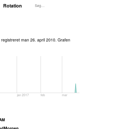
Rotation
 registreret
man 26. april 2010
. Grafen
jan 2017
feb
mar
AM
ndMorgen