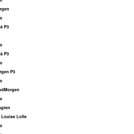
rgen
io
å P3
io
å P3
io
rgen P3
io
ndMorgen
io
agten
 Louise Lolle
io