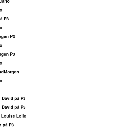
Carlo
io
å P3
io
rgen P3
io
rgen P3
io
ndMorgen
io
g David på P3
g David på P3
 Louise Lolle
n på P3