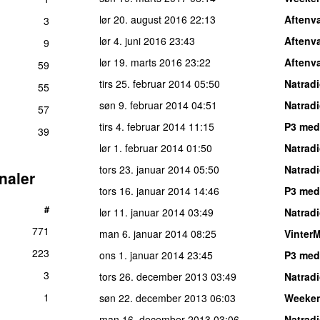
lør 20. august 2016
22:13
Aftenv
3
lør 4. juni 2016
23:43
Aftenv
9
lør 19. marts 2016
23:22
Aftenv
59
tirs 25. februar 2014
05:50
Natrad
55
søn 9. februar 2014
04:51
Natrad
57
tirs 4. februar 2014
11:15
P3 med
39
lør 1. februar 2014
01:50
Natrad
tors 23. januar 2014
05:50
Natrad
naler
tors 16. januar 2014
14:46
P3 med
#
lør 11. januar 2014
03:49
Natrad
771
man 6. januar 2014
08:25
Vinter
223
ons 1. januar 2014
23:45
P3 med 
3
tors 26. december 2013
03:49
Natrad
1
søn 22. december 2013
06:03
Weeke
man 16. december 2013
03:06
Natrad