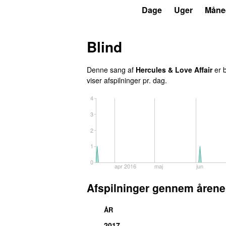
P3
Trends
Dage
Uger
Måne
Blind
Denne sang af
Hercules & Love Affair
er b
viser afspilninger pr. dag.
4
3
2
1
0
apr 2016
maj
jun
Afspilninger gennem årene
ÅR
2017