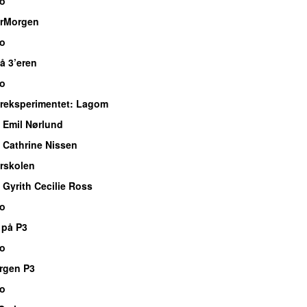
io
rMorgen
io
å 3’eren
io
eksperimentet
: Lagom
 Emil Nørlund
 Cathrine Nissen
rskolen
Gyrith Cecilie Ross
io
 på P3
io
rgen P3
io