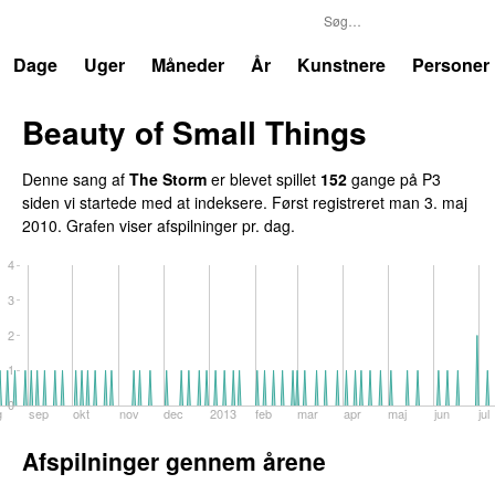
P3
Trends
Dage
Uger
Måneder
År
Kunstnere
Personer
Beauty of Small Things
Denne sang af
The Storm
er blevet spillet
152
gange på P3
siden vi startede med at indeksere. Først registreret
man 3. maj
2010
. Grafen viser afspilninger pr. dag.
4
3
2
1
0
g
sep
okt
nov
dec
2013
feb
mar
apr
maj
jun
jul
Afspilninger gennem årene