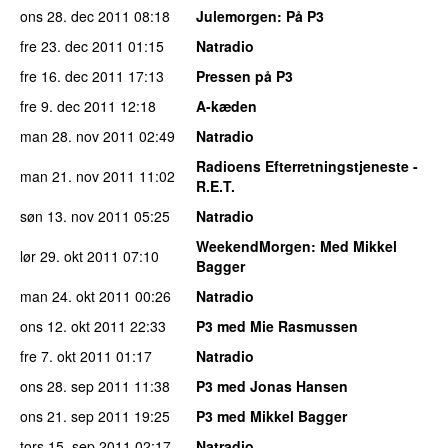
ons 28. dec 2011
08:18
Julemorgen
: På P3
fre 23. dec 2011
01:15
Natradio
fre 16. dec 2011
17:13
Pressen på P3
fre 9. dec 2011
12:18
A-kæden
man 28. nov 2011
02:49
Natradio
Radioens Efterretningstjeneste -
man 21. nov 2011
11:02
R.E.T.
søn 13. nov 2011
05:25
Natradio
WeekendMorgen
: Med Mikkel
lør 29. okt 2011
07:10
Bagger
man 24. okt 2011
00:26
Natradio
ons 12. okt 2011
22:33
P3 med Mie Rasmussen
fre 7. okt 2011
01:17
Natradio
ons 28. sep 2011
11:38
P3 med Jonas Hansen
ons 21. sep 2011
19:25
P3 med Mikkel Bagger
tors 15. sep 2011
02:17
Natradio