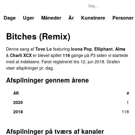
P3
Trends
Dage
Uger
Måneder
År
Kunstnere
Personer
Bitches (Remix)
Denne sang af
Tove Lo
featuring
Icona Pop
,
Elliphant
,
Alma
&
Charli XCX
er blevet spillet
119
gange på P3 siden vi startede
med at indeksere. Først registreret
tirs 12. jun 2018
. Grafen
viser afspilninger pr. dag.
Afspilninger gennem årene
ÅR
#
2020
1
2018
118
Afspilninger på tværs af kanaler