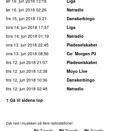
lør 16. jun 2018
13:18
Liga
lør 16. jun 2018
02:26
Natradio
fre 15. jun 2018
10:21
Danskerbingo
tors 14. jun 2018
17:57
Liga
tors 14. jun 2018
01:19
Natradio
ons 13. jun 2018
22:45
Pladeselskabet
ons 13. jun 2018
08:56
Go’ Morgen P3
tirs 12. jun 2018
21:07
Pladeselskabet
tirs 12. jun 2018
12:38
Moyo Live
tirs 12. jun 2018
10:36
Danskerbingo
tirs 12. jun 2018
02:48
Natradio
↑ Gå til sidens top
Dyk ned i musikken på flere radiostationer:
P3
Trends
P4
Trends
P5
Trends
P6
Trends
P7
Trends