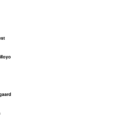
est
 Moyo
gaard
n