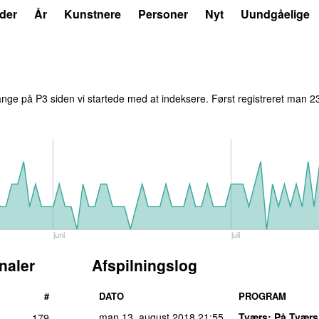
der
År
Kunstnere
Personer
Nyt
Uundgåelige
nge på P3 siden vi startede med at indeksere. Først registreret
man 23
juni
juli
naler
Afspilningslog
#
DATO
PROGRAM
man 13. august 2018
21:55
Tværs
: På Tværs 
179