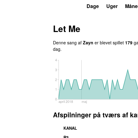
P3
Trends
Dage
Uger
Måne
Let Me
Denne sang af
Zayn
er blevet spillet
179
ga
dag.
4
3
2
1
0
april 2018
maj
Afspilninger på tværs af ka
KANAL
P3