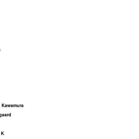
n
s Kawamura
gaard
 K