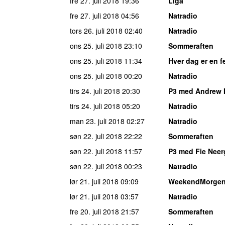
fre 27. juli 2018
19:36
Liga
fre 27. juli 2018
04:56
Natradio
tors 26. juli 2018
02:40
Natradio
ons 25. juli 2018
23:10
Sommeraften
ons 25. juli 2018
11:34
Hver dag er en f
ons 25. juli 2018
00:20
Natradio
tirs 24. juli 2018
20:30
P3 med Andrew
tirs 24. juli 2018
05:20
Natradio
man 23. juli 2018
02:27
Natradio
søn 22. juli 2018
22:22
Sommeraften
søn 22. juli 2018
11:57
P3 med Fie Neer
søn 22. juli 2018
00:23
Natradio
lør 21. juli 2018
09:09
WeekendMorge
lør 21. juli 2018
03:57
Natradio
fre 20. juli 2018
21:57
Sommeraften