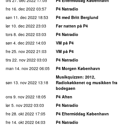
tirs 27. dec 2022
17:05
P4 Eftermiddag København
fre 16. dec 2022
03:57
P4 Natradio
søn 11. dec 2022
18:53
P4 med Britt Berglund
lør 10. dec 2022
23:03
Før natten på P4
tors 8. dec 2022
03:03
P4 Natradio
søn 4. dec 2022
14:03
VM på P4
fre 25. nov 2022
21:03
VM på P4
tirs 22. nov 2022
03:03
P4 Natradio
man 14. nov 2022
06:05
P4 Morgen København
Musikquizzen
: 2012,
søn 13. nov 2022
13:18
Radiokøkkenet og musikken fra
bodegaen
ons 9. nov 2022
18:05
P4 Aften
lør 5. nov 2022
03:03
P4 Natradio
fre 28. okt 2022
17:05
P4 Eftermiddag København
fre 14. okt 2022
04:03
P4 Natradio