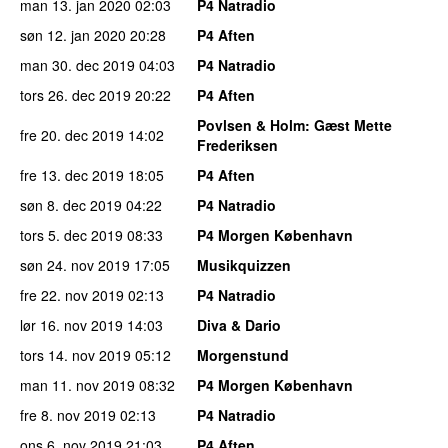
man 13. jan 2020
02:03
P4 Natradio
søn 12. jan 2020
20:28
P4 Aften
man 30. dec 2019
04:03
P4 Natradio
tors 26. dec 2019
20:22
P4 Aften
Povlsen & Holm
: Gæst Mette
fre 20. dec 2019
14:02
Frederiksen
fre 13. dec 2019
18:05
P4 Aften
søn 8. dec 2019
04:22
P4 Natradio
tors 5. dec 2019
08:33
P4 Morgen København
søn 24. nov 2019
17:05
Musikquizzen
fre 22. nov 2019
02:13
P4 Natradio
lør 16. nov 2019
14:03
Diva & Dario
tors 14. nov 2019
05:12
Morgenstund
man 11. nov 2019
08:32
P4 Morgen København
fre 8. nov 2019
02:13
P4 Natradio
ons 6. nov 2019
21:03
P4 Aften