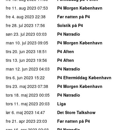
fre 11. aug 2023
07:53
P4 Morgen København
fre 4. aug 2023
22:38
Før natten på P4
fre 28. jul 2023
17:56
Solstik på P4
søn 23. jul 2023
03:03
P4 Natradio
man 10. jul 2023
09:05
P4 Morgen København
tirs 20. jun 2023
18:51
P4 Aften
tirs 13. jun 2023
19:56
P4 Aften
man 12. jun 2023
04:03
P4 Natradio
tirs 6. jun 2023
15:22
P4 Eftermiddag København
tirs 23. maj 2023
07:38
P4 Morgen København
tors 18. maj 2023
00:05
P4 Natradio
tors 11. maj 2023
20:03
Liga
lør 6. maj 2023
14:47
Det Store Talkshow
fre 21. apr 2023
23:03
Før natten på P4
søn 16. apr 2023
02:03
P4 Natradio