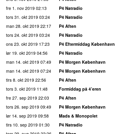
fre 1. nov 2019
02:13
P4 Natradio
tors 31. okt 2019
03:24
P4 Natradio
man 28. okt 2019
22:17
P4 Aften
tors 24. okt 2019
03:24
P4 Natradio
ons 23. okt 2019
17:23
P4 Eftermiddag København
lør 19. okt 2019
04:56
P4 Natradio
man 14. okt 2019
07:49
P4 Morgen København
man 14. okt 2019
07:24
P4 Morgen København
tirs 8. okt 2019
22:56
P4 Aften
tors 3. okt 2019
11:48
Formiddag på 4’eren
fre 27. sep 2019
22:03
P4 Aften
tors 26. sep 2019
09:49
P4 Morgen København
lør 14. sep 2019
09:58
Mads & Monopolet
tirs 10. sep 2019
01:30
P4 Natradio
tors 29. aug 2019
22:26
P4 Aften