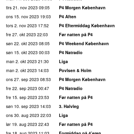
tirs 21. nov 2023
09:05
P4 Morgen København
ons 15. nov 2023
19:03
P4 Aften
tors 2. nov 2023
17:52
P4 Eftermiddag København
fre 27. okt 2023
22:03
Før natten på P4
søn 22. okt 2023
08:05
P4 Weekend København
søn 15. okt 2023
00:03
P4 Natradio
man 2. okt 2023
21:30
Liga
man 2. okt 2023
14:03
Povlsen & Holm
ons 27. sep 2023
08:53
P4 Morgen København
fre 22. sep 2023
00:47
P4 Natradio
fre 15. sep 2023
23:53
Før natten på P4
søn 10. sep 2023
14:03
3. Halvleg
ons 30. aug 2023
22:03
Liga
lør 19. aug 2023
22:43
Før natten på P4
fre 18. aug 2023
11:03
Formiddag på 4’eren