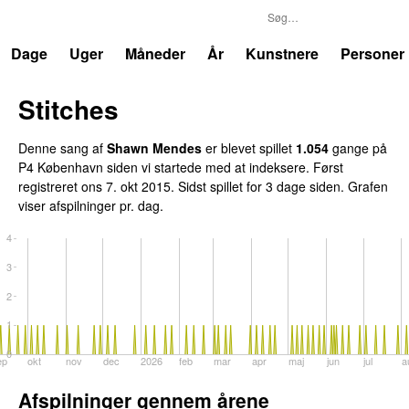
P4
Trends
Dage
Uger
Måneder
År
Kunstnere
Personer
Stitches
Denne sang af
Shawn Mendes
er blevet spillet
1.054
gange på
P4 København siden vi startede med at indeksere. Først
registreret
ons 7. okt 2015
. Sidst spillet
for 3 dage siden
. Grafen
viser afspilninger pr. dag.
4
3
2
1
0
ep
okt
nov
dec
2026
feb
mar
apr
maj
jun
jul
a
Afspilninger gennem årene