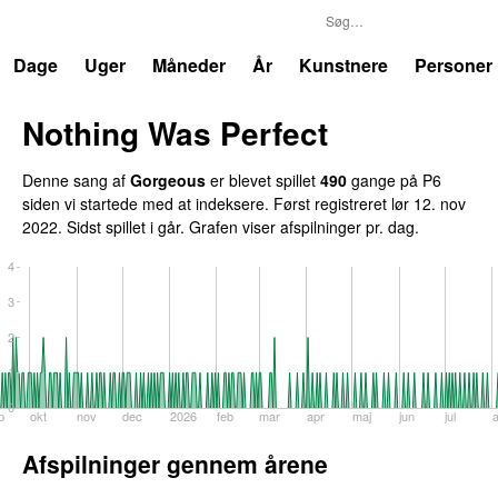
P6
Trends
Dage
Uger
Måneder
År
Kunstnere
Personer
Nothing Was Perfect
Denne sang af
Gorgeous
er blevet spillet
490
gange på P6
siden vi startede med at indeksere. Først registreret
lør 12. nov
2022
. Sidst spillet
i går
. Grafen viser afspilninger pr. dag.
4
3
2
1
0
p
okt
nov
dec
2026
feb
mar
apr
maj
jun
jul
Afspilninger gennem årene