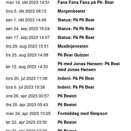
man 16. okt 2023
14:51
Fans Fans Fans på P6
: Beat
tors 5. okt 2023
08:12
Morgenbeatet
søn 1. okt 2023
14:49
Status
: På P6 Beat
søn 24. sep 2023
15:24
Status
: På P6 Beat
søn 17. sep 2023
14:07
Status
: På P6 Beat
tirs 29. aug 2023
15:51
Musiktjenesten
fre 25. aug 2023
14:08
P6 Beat Quizzer
P6 med Jonas Hansen
: P6 Beat
lør 12. aug 2023
14:33
med Jonas Hansen
tors 20. jul 2023
11:08
Indeni
: På P6 Beat
tors 6. jul 2023
10:36
Indeni
: På P6 Beat
ons 26. apr 2023
00:57
P6 Beatet
tirs 25. apr 2023
05:43
P6 Beatet
man 24. apr 2023
10:25
Formiddag med Simpson
lør 22. apr 2023
23:50
P6 Beatet
lør 22. apr 2023
07:29
P6 Beatet