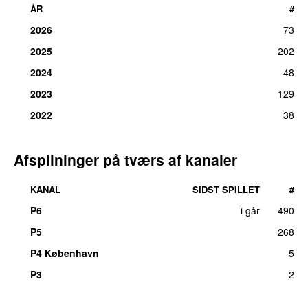
ÅR
#
2026
73
2025
202
2024
48
2023
129
2022
38
Afspilninger på tværs af kanaler
KANAL
SIDST SPILLET
#
P6
i går
490
P5
268
P4 København
5
P3
2