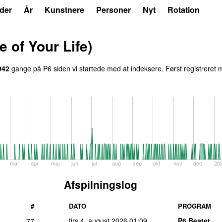
der
År
Kunstnere
Personer
Nyt
Rotation
 of Your Life)
942
gange på P6 siden vi startede med at indeksere. Først registreret
m
mar
apr
maj
jun
jul
aug
sep
okt
nov
dec
20
Afspilningslog
#
DATO
PROGRAM
tirs 4. august 2026
01:09
P6 Beatet
77