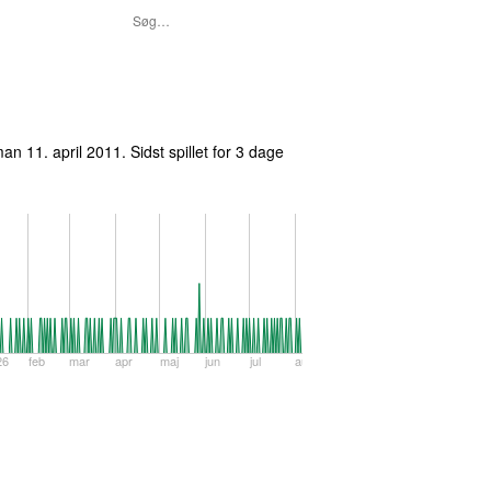
an 11. april 2011
. Sidst spillet
for 3 dage
26
feb
mar
apr
maj
jun
jul
aug