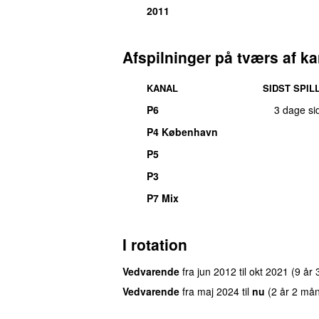
2011
Afspilninger på tværs af ka
KANAL
SIDST SPIL
P6
3 dage si
P4 København
P5
P3
P7 Mix
I rotation
Vedvarende
fra
jun 2012
til
okt 2021
(9 år
Vedvarende
fra
maj 2024
til
nu
(2 år 2 må