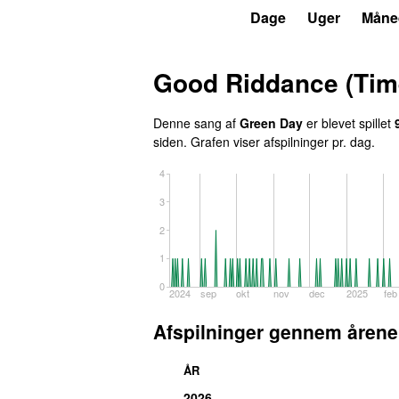
P6
Trends
Dage
Uger
Måne
Good Riddance (Time
Denne sang af
Green Day
er blevet spillet
siden
. Grafen viser afspilninger pr. dag.
4
3
2
1
0
2024
sep
okt
nov
dec
2025
feb
Afspilninger gennem årene
ÅR
2026