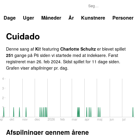
P6
Trends
Dage
Uger
Måneder
År
Kunstnere
Personer
Cuidado
Denne sang af
Ki!
featuring
Charlotte Schultz
er blevet spillet
251
gange på P6 siden vi startede med at indeksere. Først
registreret
man 26. feb 2024
. Sidst spillet
for 11 dage siden
.
Grafen viser afspilninger pr. dag.
4
3
2
1
0
ep
okt
nov
dec
2026
feb
mar
apr
maj
jun
jul
Afspilninger gennem årene