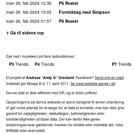
man 26. feb 2024
12:36
P6 Beatet
man 26. feb 2024
10:03
Formiddag med Simpson
man 26. feb 2024
01:57
P6 Beatet
↑ Gå til sidens top
Dyk ned i musikken på flere radiostationer:
P3
Trends
P4
Trends
P5
Trends
P6
Trends
P7
Trends
Et projekt af
Andreas “Andy G” Graulund
. Feedback?
Send mig en mail!
Indekset går tilbage til d. 11. april 2011.
Se mest spillede sange i alt
Denne side er
ikke
affilieret med DR, og er totalt uofficiel.
Oplysningerne på denne webside er alene beregnet til almen orientering.
Vi gør vores yderste for at sørge for, at data er korrekte, men kan ikke give
garanti for nøjagtigheden, rækkefølgen, betimeligheden eller
fuldstændigheden af disse data. Der kan derfor ikke gøres
erstatningsansvar gældende, hverken for direkte eller indirekte tab, f.eks.
driftstab eller avancetab.