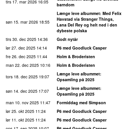
tirs 17. mar 2026
16:05
barndom
Længe leve albummet
: Med Felix
Havstad via Stranger Things,
søn 15. mar 2026
18:55
Lana Del Rey og helt ned i den
dybeste polska
tirs 30. dec 2025
14:36
Godt nytår
lør 27. dec 2025
14:14
P6 med Goodluck Casper
fre 26. dec 2025
11:44
Holm & Broderisten
man 22. dec 2025
10:16
Holm & Broderisten
Længe leve albummet
:
tors 18. dec 2025
19:07
Opsamling på 2025
Længe leve albummet
:
søn 14. dec 2025
17:07
Opsamling på 2025
man 10. nov 2025
11:47
Formiddag med Simpson
lør 25. okt 2025
11:24
P6 med Goodluck Casper
lør 11. okt 2025
11:24
P6 med Goodluck Casper
ons 17. sep 2025
10:07
P6 med Goodluck Casper