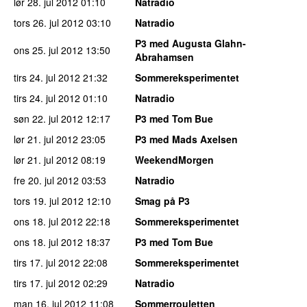
lør 28. jul 2012
01:10
Natradio
tors 26. jul 2012
03:10
Natradio
P3 med Augusta Glahn-
ons 25. jul 2012
13:50
Abrahamsen
tirs 24. jul 2012
21:32
Sommereksperimentet
tirs 24. jul 2012
01:10
Natradio
søn 22. jul 2012
12:17
P3 med Tom Bue
lør 21. jul 2012
23:05
P3 med Mads Axelsen
lør 21. jul 2012
08:19
WeekendMorgen
fre 20. jul 2012
03:53
Natradio
tors 19. jul 2012
12:10
Smag på P3
ons 18. jul 2012
22:18
Sommereksperimentet
ons 18. jul 2012
18:37
P3 med Tom Bue
tirs 17. jul 2012
22:08
Sommereksperimentet
tirs 17. jul 2012
02:29
Natradio
man 16. jul 2012
11:08
Sommerrouletten