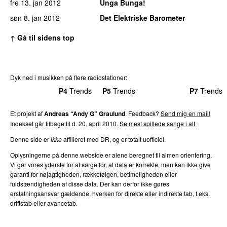
fre 13. jan 2012
Unga Bunga!
søn 8. jan 2012
Det Elektriske Barometer
↑ Gå til sidens top
Dyk ned i musikken på flere radiostationer:
P3
Trends
P4
Trends
P5
Trends
P6
Trends
P7
Trends
Et projekt af
Andreas “Andy G” Graulund
. Feedback?
Send mig en mail!
Indekset går tilbage til d. 20. april 2010.
Se mest spillede sange i alt
Denne side er
ikke
affilieret med DR, og er totalt uofficiel.
Oplysningerne på denne webside er alene beregnet til almen orientering.
Vi gør vores yderste for at sørge for, at data er korrekte, men kan ikke give
garanti for nøjagtigheden, rækkefølgen, betimeligheden eller
fuldstændigheden af disse data. Der kan derfor ikke gøres
erstatningsansvar gældende, hverken for direkte eller indirekte tab, f.eks.
driftstab eller avancetab.