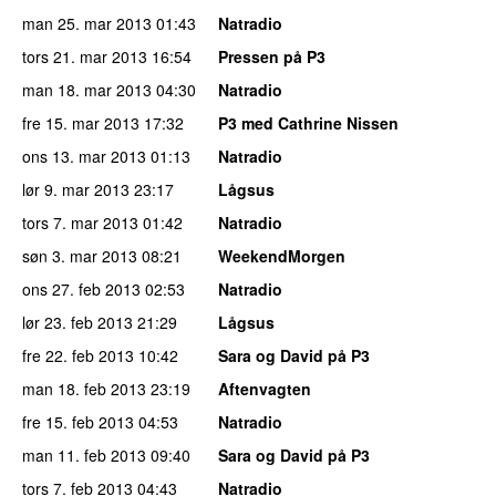
man 25. mar 2013
01:43
Natradio
tors 21. mar 2013
16:54
Pressen på P3
man 18. mar 2013
04:30
Natradio
fre 15. mar 2013
17:32
P3 med Cathrine Nissen
ons 13. mar 2013
01:13
Natradio
lør 9. mar 2013
23:17
Lågsus
tors 7. mar 2013
01:42
Natradio
søn 3. mar 2013
08:21
WeekendMorgen
ons 27. feb 2013
02:53
Natradio
lør 23. feb 2013
21:29
Lågsus
fre 22. feb 2013
10:42
Sara og David på P3
man 18. feb 2013
23:19
Aftenvagten
fre 15. feb 2013
04:53
Natradio
man 11. feb 2013
09:40
Sara og David på P3
tors 7. feb 2013
04:43
Natradio