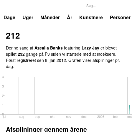
P3
Trends
Dage
Uger
Måneder
År
Kunstnere
Personer
212
Denne sang af
Azealia Banks
featuring
Lazy Jay
er blevet
spillet
232
gange på P3 siden vi startede med at indeksere.
Først registreret
søn 8. jan 2012
. Grafen viser afspilninger pr.
dag.
4
3
2
1
0
jul
aug
sep
okt
nov
dec
2026
feb
ma
Afspilninger gennem årene