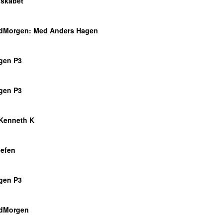
lskabet
dMorgen
: Med Anders Hagen
o
gen P3
o
gen P3
o
Kenneth K
efen
o
gen P3
o
dMorgen