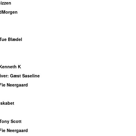
izzen
dMorgen
o
Tue Blædel
o
Kenneth K
iver
: Gæst Saseline
Fie Neergaard
o
lskabet
o
Tony Scott
Fie Neergaard