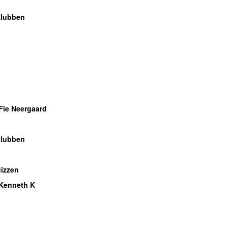
o
klubben
o
Fie Neergaard
klubben
o
izzen
Kenneth K
o
o