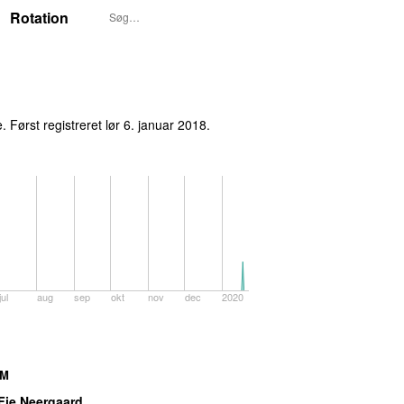
Rotation
. Først registreret
lør 6. januar 2018
.
jul
aug
sep
okt
nov
dec
2020
AM
Fie Neergaard