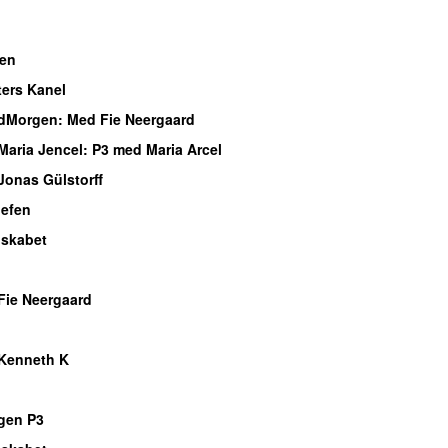
o
en
ters Kanel
dMorgen
: Med Fie Neergaard
Maria Jencel
: P3 med Maria Arcel
Jonas Gülstorff
efen
lskabet
o
Fie Neergaard
Kenneth K
gen P3