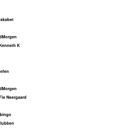
o
lskabet
dMorgen
Kenneth K
o
o
efen
dMorgen
Fie Neergaard
bingo
klubben