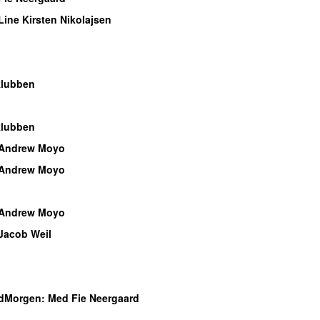
ine Kirsten Nikolajsen
o
klubben
o
klubben
 Andrew Moyo
 Andrew Moyo
n
 Andrew Moyo
Jacob Weil
o
o
dMorgen
: Med Fie Neergaard
o