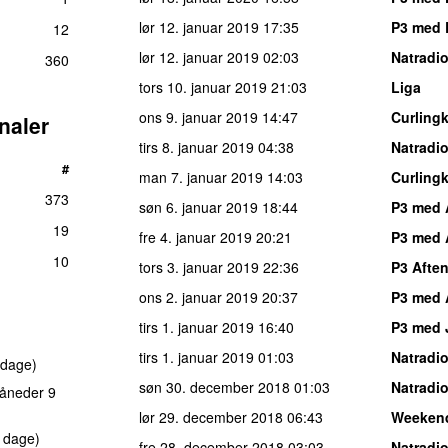
lør 12. januar 2019
17:35
P3 med L
12
lør 12. januar 2019
02:03
Natradi
360
tors 10. januar 2019
21:03
Liga
ons 9. januar 2019
14:47
Curling
naler
tirs 8. januar 2019
04:38
Natradi
#
man 7. januar 2019
14:03
Curling
373
søn 6. januar 2019
18:44
P3 med
19
fre 4. januar 2019
20:21
P3 med
10
tors 3. januar 2019
22:36
P3 Afte
ons 2. januar 2019
20:37
P3 med
tirs 1. januar 2019
16:40
P3 med 
tirs 1. januar 2019
01:03
Natradi
 dage)
søn 30. december 2018
01:03
Natradi
åneder 9
lør 29. december 2018
06:43
Weeken
 dage)
fre 28. december 2018
03:03
Natradi