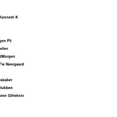
o
o
Kenneth K
o
o
gen P3
efen
dMorgen
Fie Neergaard
o
lskabet
klubben
sten Giftekniv
o