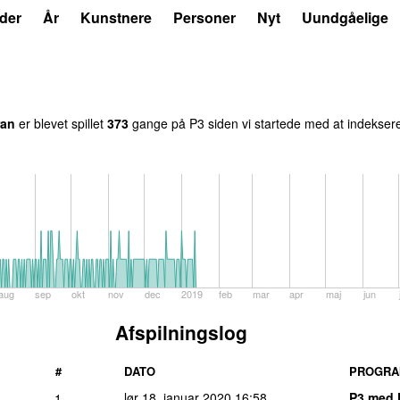
der
År
Kunstnere
Personer
Nyt
Uundgåelige
ran
er blevet spillet
373
gange på P3 siden vi startede med at indeksere
aug
sep
okt
nov
dec
2019
feb
mar
apr
maj
jun
Afspilningslog
#
DATO
PROGR
lør 18. januar 2020
16:58
P3 med 
1