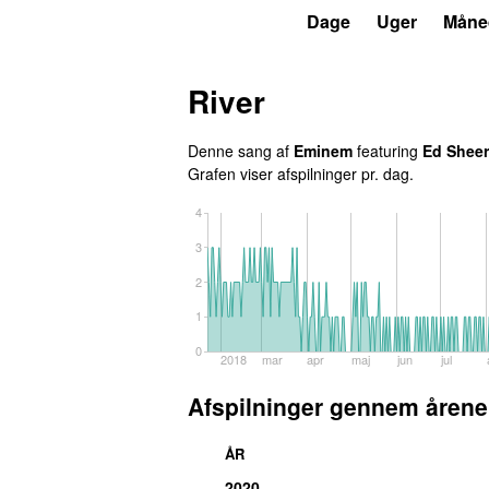
P3
Trends
Dage
Uger
Måne
River
Denne sang af
Eminem
featuring
Ed Shee
Grafen viser afspilninger pr. dag.
4
3
2
1
0
2018
mar
apr
maj
jun
jul
Afspilninger gennem årene
ÅR
2020