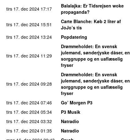
Balalajka
: Er Tidsrejsen woke
tirs 17. dec 2024
17:17
propaganda?
Carte Blanche
: Køb 2 liter af
tirs 17. dec 2024
15:51
JoJo’s tis
tirs 17. dec 2024
13:24
Popdatering
Drømmeholdet
: En svensk
julemand, sønderjyske dåser, en
tirs 17. dec 2024
11:29
sorggruppe og en uaflæselig
fryser
Drømmeholdet
: En svensk
julemand, sønderjyske dåser, en
tirs 17. dec 2024
09:28
sorggruppe og en uaflæselig
fryser
tirs 17. dec 2024
07:46
Go’ Morgen P3
tirs 17. dec 2024
05:34
P3 Musik
tirs 17. dec 2024
03:32
Natradio
tirs 17. dec 2024
01:35
Natradio
man 16. dec 2024
20:43
Crush