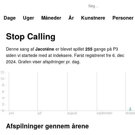
P3
Trends
Dage
Uger
Måneder
År
Kunstnere
Personer
Stop Calling
UU
Denne sang af
Jacoténe
er blevet spillet
255
gange på P3
siden vi startede med at indeksere. Først registreret
fre 6. dec
2024
. Grafen viser afspilninger pr. dag.
12
10
8
6
4
2
0
juni
juli
august
september
oktob
Afspilninger gennem årene