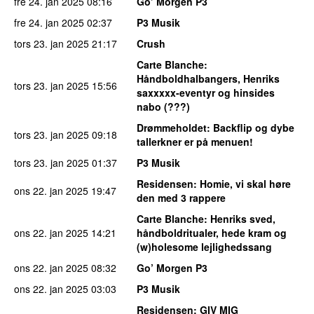
fre 24. jan 2025
08:16
Go’ Morgen P3
fre 24. jan 2025
02:37
P3 Musik
tors 23. jan 2025
21:17
Crush
Carte Blanche
:
Håndboldhalbangers, Henriks
tors 23. jan 2025
15:56
saxxxxx-eventyr og hinsides
nabo (???)
Drømmeholdet
: Backflip og dybe
tors 23. jan 2025
09:18
tallerkner er på menuen!
tors 23. jan 2025
01:37
P3 Musik
Residensen
: Homie, vi skal høre
ons 22. jan 2025
19:47
den med 3 rappere
Carte Blanche
: Henriks sved,
ons 22. jan 2025
14:21
håndboldritualer, hede kram og
(w)holesome lejlighedssang
ons 22. jan 2025
08:32
Go’ Morgen P3
ons 22. jan 2025
03:03
P3 Musik
Residensen
: GIV MIG