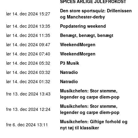
SPICES ÅRLIGE JULEFROKOST
Den store sportsquiz
: Drillenissen
lør 14. dec 2024
15:27
og Manchester-derby
lør 14. dec 2024
13:35
Popdatering weekend
lør 14. dec 2024
11:35
Benægt, benægt, benægt
lør 14. dec 2024
09:47
WeekendMorgen
lør 14. dec 2024
07:40
WeekendMorgen
lør 14. dec 2024
05:32
P3 Musik
lør 14. dec 2024
03:32
Natradio
lør 14. dec 2024
01:32
Natradio
Musikchefen
: Stor stemme,
fre 13. dec 2024
13:43
legender og carpe diem-pop
Musikchefen
: Stor stemme,
fre 13. dec 2024
12:24
legender og carpe diem-pop
Musikchefen
: Giftige forhold og
fre 6. dec 2024
13:11
nyt tøj til klassiker