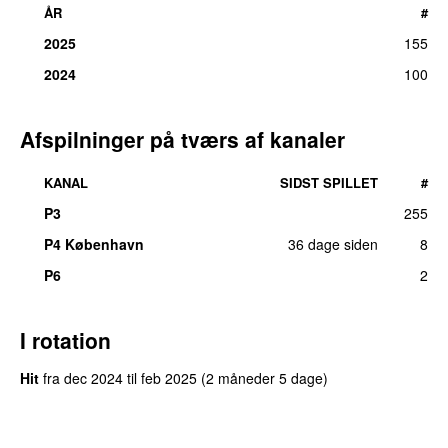
ÅR
#
2025
155
2024
100
Afspilninger på tværs af kanaler
KANAL
SIDST SPILLET
#
P3
255
UU
P4 København
36 dage siden
8
P6
2
I rotation
Hit
fra
dec 2024
til
feb 2025
(2 måneder 5 dage)