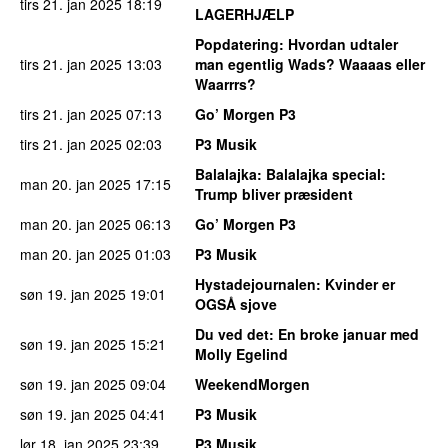
tirs 21. jan 2025
18:19
LAGERHJÆLP
Popdatering
: Hvordan udtaler
tirs 21. jan 2025
13:03
man egentlig Wads? Waaaas eller
Waarrrs?
tirs 21. jan 2025
07:13
Go’ Morgen P3
tirs 21. jan 2025
02:03
P3 Musik
Balalajka
: Balalajka special:
man 20. jan 2025
17:15
Trump bliver præsident
man 20. jan 2025
06:13
Go’ Morgen P3
man 20. jan 2025
01:03
P3 Musik
Hystadejournalen
: Kvinder er
søn 19. jan 2025
19:01
OGSÅ sjove
Du ved det
: En broke januar med
søn 19. jan 2025
15:21
Molly Egelind
søn 19. jan 2025
09:04
WeekendMorgen
søn 19. jan 2025
04:41
P3 Musik
lør 18. jan 2025
23:39
P3 Musik