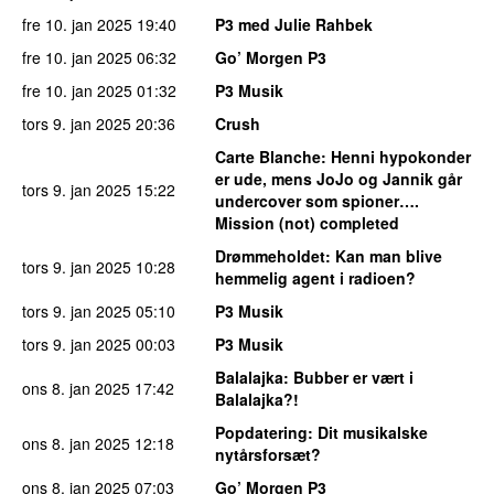
fre 10. jan 2025
19:40
P3 med Julie Rahbek
fre 10. jan 2025
06:32
Go’ Morgen P3
fre 10. jan 2025
01:32
P3 Musik
tors 9. jan 2025
20:36
Crush
Carte Blanche
: Henni hypokonder
er ude, mens JoJo og Jannik går
tors 9. jan 2025
15:22
undercover som spioner….
Mission (not) completed
Drømmeholdet
: Kan man blive
tors 9. jan 2025
10:28
hemmelig agent i radioen?
tors 9. jan 2025
05:10
P3 Musik
tors 9. jan 2025
00:03
P3 Musik
Balalajka
: Bubber er vært i
ons 8. jan 2025
17:42
Balalajka?!
Popdatering
: Dit musikalske
ons 8. jan 2025
12:18
nytårsforsæt?
ons 8. jan 2025
07:03
Go’ Morgen P3