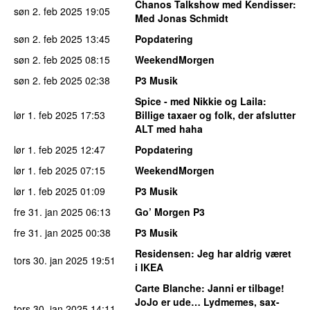
Chanos Talkshow med Kendisser
:
søn 2. feb 2025
19:05
Med Jonas Schmidt
søn 2. feb 2025
13:45
Popdatering
søn 2. feb 2025
08:15
WeekendMorgen
søn 2. feb 2025
02:38
P3 Musik
Spice - med Nikkie og Laila
:
lør 1. feb 2025
17:53
Billige taxaer og folk, der afslutter
ALT med haha
lør 1. feb 2025
12:47
Popdatering
lør 1. feb 2025
07:15
WeekendMorgen
lør 1. feb 2025
01:09
P3 Musik
fre 31. jan 2025
06:13
Go’ Morgen P3
fre 31. jan 2025
00:38
P3 Musik
Residensen
: Jeg har aldrig været
tors 30. jan 2025
19:51
i IKEA
Carte Blanche
: Janni er tilbage!
JoJo er ude… Lydmemes, sax-
tors 30. jan 2025
14:11