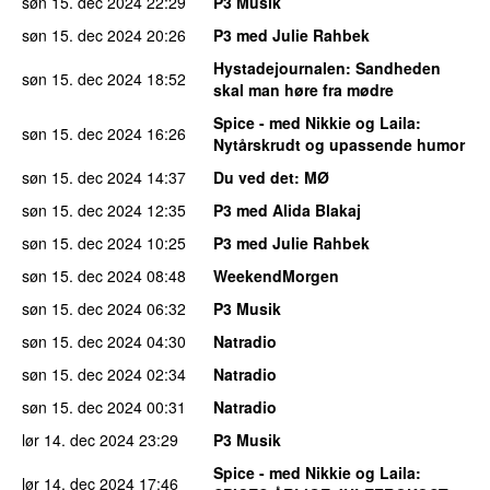
søn 15. dec 2024
22:29
P3 Musik
søn 15. dec 2024
20:26
P3 med Julie Rahbek
Hystadejournalen
: Sandheden
søn 15. dec 2024
18:52
skal man høre fra mødre
Spice - med Nikkie og Laila
:
søn 15. dec 2024
16:26
Nytårskrudt og upassende humor
søn 15. dec 2024
14:37
Du ved det
: MØ
søn 15. dec 2024
12:35
P3 med Alida Blakaj
søn 15. dec 2024
10:25
P3 med Julie Rahbek
søn 15. dec 2024
08:48
WeekendMorgen
søn 15. dec 2024
06:32
P3 Musik
søn 15. dec 2024
04:30
Natradio
søn 15. dec 2024
02:34
Natradio
søn 15. dec 2024
00:31
Natradio
lør 14. dec 2024
23:29
P3 Musik
Spice - med Nikkie og Laila
:
lør 14. dec 2024
17:46