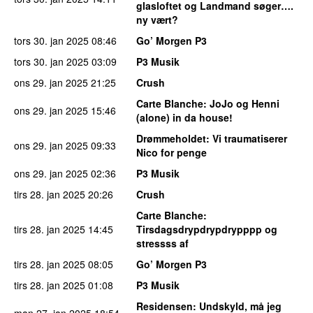
glasloftet og Landmand søger….
ny vært?
tors 30. jan 2025
08:46
Go’ Morgen P3
tors 30. jan 2025
03:09
P3 Musik
ons 29. jan 2025
21:25
Crush
Carte Blanche
: JoJo og Henni
ons 29. jan 2025
15:46
(alone) in da house!
Drømmeholdet
: Vi traumatiserer
ons 29. jan 2025
09:33
Nico for penge
ons 29. jan 2025
02:36
P3 Musik
tirs 28. jan 2025
20:26
Crush
Carte Blanche
:
tirs 28. jan 2025
14:45
Tirsdagsdrypdrypdrypppp og
stressss af
tirs 28. jan 2025
08:05
Go’ Morgen P3
tirs 28. jan 2025
01:08
P3 Musik
Residensen
: Undskyld, må jeg
man 27. jan 2025
18:54