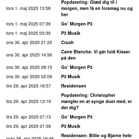
Popdatering
: Glæd dig til i
tors 1. maj 2025
13:58
morgen, men få en forsmag nu og
her
tors 1. maj 2025
07:39
Go’ Morgen P3
tors 1. maj 2025
03:39
P3 Musik
ons 30. apr 2025
21:25
Crush
Carte Blanche
: Vi går fuld Kisser
ons 30. apr 2025
14:56
på den
ons 30. apr 2025
08:15
Go’ Morgen P3
ons 30. apr 2025
02:09
P3 Musik
tirs 29. apr 2025
18:57
Residensen
Popdatering
: Christopher
tirs 29. apr 2025
13:19
mangler en at synge duet med, er
det dig?
tirs 29. apr 2025
07:13
Go’ Morgen P3
tirs 29. apr 2025
01:38
P3 Musik
Residensen
: Billie og Bjarne hele
man 28. apr 2025
19:45