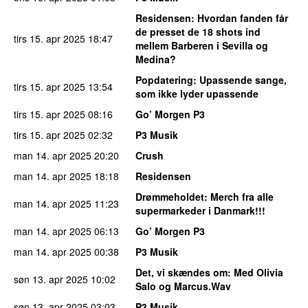
Residensen
: Hvordan fanden får
de presset de 18 shots ind
tirs 15. apr 2025
18:47
mellem Barberen i Sevilla og
Medina?
Popdatering
: Upassende sange,
tirs 15. apr 2025
13:54
som ikke lyder upassende
tirs 15. apr 2025
08:16
Go’ Morgen P3
tirs 15. apr 2025
02:32
P3 Musik
man 14. apr 2025
20:20
Crush
man 14. apr 2025
18:18
Residensen
Drømmeholdet
: Merch fra alle
man 14. apr 2025
11:23
supermarkeder i Danmark!!!
man 14. apr 2025
06:13
Go’ Morgen P3
man 14. apr 2025
00:38
P3 Musik
Det, vi skændes om
: Med Olivia
søn 13. apr 2025
10:02
Salo og Marcus.Wav
søn 13. apr 2025
03:03
P3 Musik