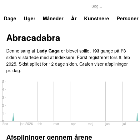
P3
Trends
Dage
Uger
Måneder
År
Kunstnere
Personer
Abracadabra
Denne sang af
Lady Gaga
er blevet spillet
193
gange på P3
siden vi startede med at indeksere. Først registreret
tors 6. feb
2025
. Sidst spillet
for 12 dage siden
. Grafen viser afspilninger
pr. dag.
5
4
3
2
1
0
dec
jan 2026
feb
mar
apr
maj
jun
jul
Afspilninger gennem årene