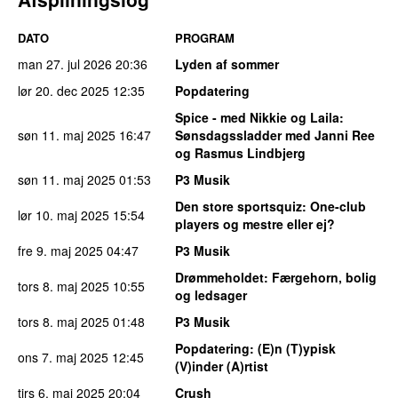
DATO
PROGRAM
man 27. jul 2026
20:36
Lyden af sommer
lør 20. dec 2025
12:35
Popdatering
Spice - med Nikkie og Laila
:
søn 11. maj 2025
16:47
Sønsdagssladder med Janni Ree
og Rasmus Lindbjerg
søn 11. maj 2025
01:53
P3 Musik
Den store sportsquiz
: One-club
lør 10. maj 2025
15:54
players og mestre eller ej?
fre 9. maj 2025
04:47
P3 Musik
Drømmeholdet
: Færgehorn, bolig
tors 8. maj 2025
10:55
og ledsager
tors 8. maj 2025
01:48
P3 Musik
Popdatering
: (E)n (T)ypisk
ons 7. maj 2025
12:45
(V)inder (A)rtist
tirs 6. maj 2025
20:04
Crush