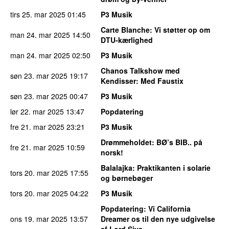
tirs 25. mar 2025
01:45
P3 Musik
Carte Blanche
: Vi støtter op om
man 24. mar 2025
14:50
DTU-kærlighed
man 24. mar 2025
02:50
P3 Musik
Chanos Talkshow med
søn 23. mar 2025
19:17
Kendisser
: Med Faustix
søn 23. mar 2025
00:47
P3 Musik
lør 22. mar 2025
13:47
Popdatering
fre 21. mar 2025
23:21
P3 Musik
Drømmeholdet
: BØ’s BIB.. på
fre 21. mar 2025
10:59
norsk!
Balalajka
: Praktikanten i solarie
tors 20. mar 2025
17:55
og børnebøger
tors 20. mar 2025
04:22
P3 Musik
Popdatering
: Vi California
ons 19. mar 2025
13:57
Dreamer os til den nye udgivelse
af Lord Siva