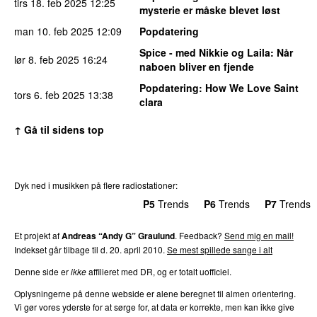
tirs 18. feb 2025
12:25
mysterie er måske blevet løst
man 10. feb 2025
12:09
Popdatering
Spice - med Nikkie og Laila
: Når
lør 8. feb 2025
16:24
naboen bliver en fjende
Popdatering
: How We Love Saint
tors 6. feb 2025
13:38
clara
↑ Gå til sidens top
Dyk ned i musikken på flere radiostationer:
P3
Trends
P4
Trends
P5
Trends
P6
Trends
P7
Trends
Et projekt af
Andreas “Andy G” Graulund
. Feedback?
Send mig en mail!
Indekset går tilbage til d. 20. april 2010.
Se mest spillede sange i alt
Denne side er
ikke
affilieret med DR, og er totalt uofficiel.
Oplysningerne på denne webside er alene beregnet til almen orientering.
Vi gør vores yderste for at sørge for, at data er korrekte, men kan ikke give