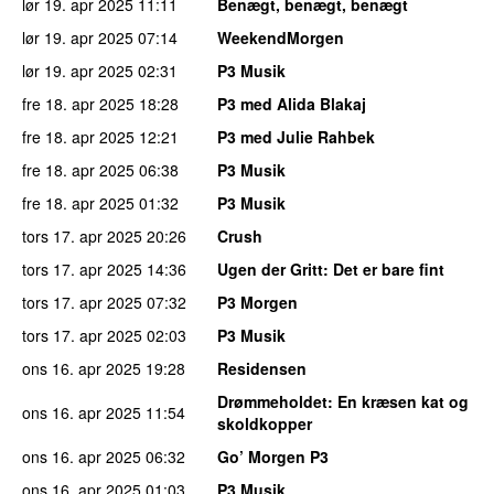
lør 19. apr 2025
11:11
Benægt, benægt, benægt
lør 19. apr 2025
07:14
WeekendMorgen
lør 19. apr 2025
02:31
P3 Musik
fre 18. apr 2025
18:28
P3 med Alida Blakaj
fre 18. apr 2025
12:21
P3 med Julie Rahbek
fre 18. apr 2025
06:38
P3 Musik
fre 18. apr 2025
01:32
P3 Musik
tors 17. apr 2025
20:26
Crush
tors 17. apr 2025
14:36
Ugen der Gritt
: Det er bare fint
tors 17. apr 2025
07:32
P3 Morgen
tors 17. apr 2025
02:03
P3 Musik
ons 16. apr 2025
19:28
Residensen
Drømmeholdet
: En kræsen kat og
ons 16. apr 2025
11:54
skoldkopper
ons 16. apr 2025
06:32
Go’ Morgen P3
ons 16. apr 2025
01:03
P3 Musik