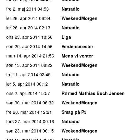
fre 2. maj 2014
04:53
Natradio
lør 26. apr 2014
06:34
WeekendMorgen
lør 26. apr 2014
02:13
Natradio
ons 23. apr 2014
18:56
Liga
søn 20. apr 2014
14:56
Verdensmester
man 14. apr 2014
21:56
Mens vi venter
søn 13. apr 2014
08:22
WeekendMorgen
fre 11. apr 2014
02:45
Natradio
lør 5. apr 2014
00:12
Natradio
ons 2. apr 2014
15:57
P3 med Mathias Buch Jensen
søn 30. mar 2014
06:32
WeekendMorgen
fre 28. mar 2014
12:21
Smag på P3
tors 27. mar 2014
00:16
Natradio
søn 23. mar 2014
06:15
WeekendMorgen
ons 19. mar 2014
02:49
Natradio