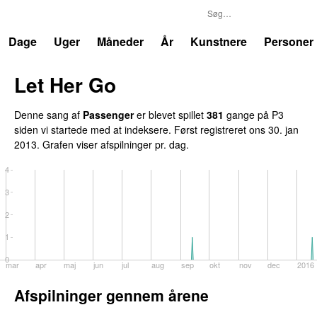
P3
Trends
Dage
Uger
Måneder
År
Kunstnere
Personer
Let Her Go
Denne sang af
Passenger
er blevet spillet
381
gange på P3
siden vi startede med at indeksere. Først registreret
ons 30. jan
2013
. Grafen viser afspilninger pr. dag.
4
3
2
1
0
mar
apr
maj
jun
jul
aug
sep
okt
nov
dec
2016
Afspilninger gennem årene