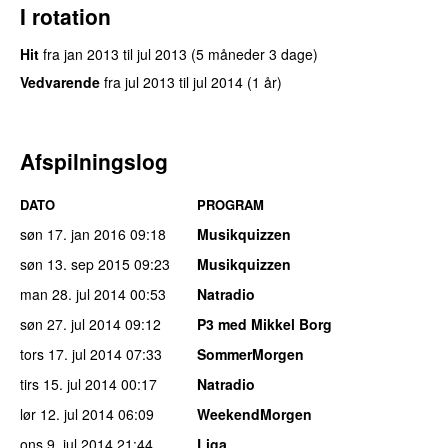
I rotation
Hit
fra
jan 2013
til
jul 2013
(5 måneder 3 dage)
Vedvarende
fra
jul 2013
til
jul 2014
(1 år)
Afspilningslog
DATO
PROGRAM
søn 17. jan 2016
09:18
Musikquizzen
søn 13. sep 2015
09:23
Musikquizzen
man 28. jul 2014
00:53
Natradio
søn 27. jul 2014
09:12
P3 med Mikkel Borg
tors 17. jul 2014
07:33
SommerMorgen
tirs 15. jul 2014
00:17
Natradio
lør 12. jul 2014
06:09
WeekendMorgen
ons 9. jul 2014
21:44
Liga