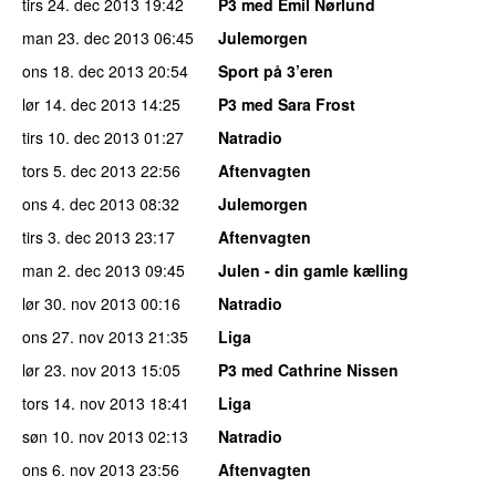
tirs 24. dec 2013
19:42
P3 med Emil Nørlund
man 23. dec 2013
06:45
Julemorgen
ons 18. dec 2013
20:54
Sport på 3’eren
lør 14. dec 2013
14:25
P3 med Sara Frost
tirs 10. dec 2013
01:27
Natradio
tors 5. dec 2013
22:56
Aftenvagten
ons 4. dec 2013
08:32
Julemorgen
tirs 3. dec 2013
23:17
Aftenvagten
man 2. dec 2013
09:45
Julen - din gamle kælling
lør 30. nov 2013
00:16
Natradio
ons 27. nov 2013
21:35
Liga
lør 23. nov 2013
15:05
P3 med Cathrine Nissen
tors 14. nov 2013
18:41
Liga
søn 10. nov 2013
02:13
Natradio
ons 6. nov 2013
23:56
Aftenvagten