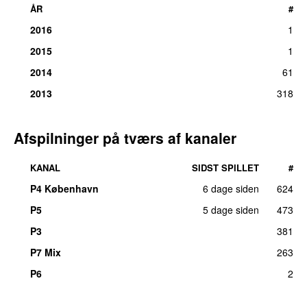
ÅR
#
2016
1
2015
1
2014
61
2013
318
Afspilninger på tværs af kanaler
KANAL
SIDST SPILLET
#
P4 København
6 dage siden
624
P5
5 dage siden
473
P3
381
P7 Mix
263
P6
2