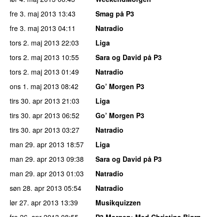
fre 3. maj 2013
13:43
Smag på P3
fre 3. maj 2013
04:11
Natradio
tors 2. maj 2013
22:03
Liga
tors 2. maj 2013
10:55
Sara og David på P3
tors 2. maj 2013
01:49
Natradio
ons 1. maj 2013
08:42
Go’ Morgen P3
tirs 30. apr 2013
21:03
Liga
tirs 30. apr 2013
06:52
Go’ Morgen P3
tirs 30. apr 2013
03:27
Natradio
man 29. apr 2013
18:57
Liga
man 29. apr 2013
09:38
Sara og David på P3
man 29. apr 2013
01:03
Natradio
søn 28. apr 2013
05:54
Natradio
lør 27. apr 2013
13:39
Musikquizzen
fre 26. apr 2013
08:55
P3 Morgen
: Med Christina Bjørn