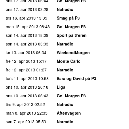
ons 17. apr 2013
06:44
Go’ Morgen P3
ons 17. apr 2013
03:28
Natradio
tirs 16. apr 2013
13:35
Smag på P3
man 15. apr 2013
08:43
Go’ Morgen P3
søn 14. apr 2013
18:09
Sport på 3’eren
søn 14. apr 2013
03:03
Natradio
lør 13. apr 2013
06:34
WeekendMorgen
fre 12. apr 2013
15:17
Monte Carlo
fre 12. apr 2013
01:27
Natradio
tors 11. apr 2013
10:58
Sara og David på P3
ons 10. apr 2013
20:18
Liga
ons 10. apr 2013
06:43
Go’ Morgen P3
tirs 9. apr 2013
02:52
Natradio
man 8. apr 2013
22:35
Aftenvagten
søn 7. apr 2013
05:53
Natradio