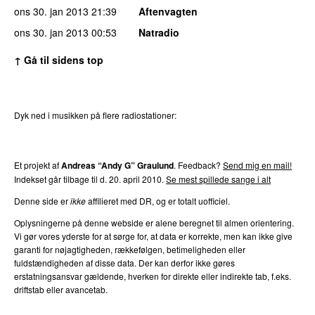
ons 30. jan 2013
21:39
Aftenvagten
ons 30. jan 2013
00:53
Natradio
↑ Gå til sidens top
Dyk ned i musikken på flere radiostationer:
P3
Trends
P4
Trends
P5
Trends
P6
Trends
P7
Trends
Et projekt af
Andreas “Andy G” Graulund
. Feedback?
Send mig en mail!
Indekset går tilbage til d. 20. april 2010.
Se mest spillede sange i alt
Denne side er
ikke
affilieret med DR, og er totalt uofficiel.
Oplysningerne på denne webside er alene beregnet til almen orientering.
Vi gør vores yderste for at sørge for, at data er korrekte, men kan ikke give
garanti for nøjagtigheden, rækkefølgen, betimeligheden eller
fuldstændigheden af disse data. Der kan derfor ikke gøres
erstatningsansvar gældende, hverken for direkte eller indirekte tab, f.eks.
driftstab eller avancetab.