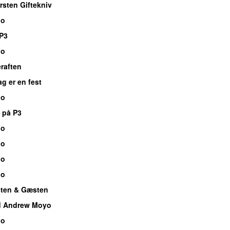
rsten Giftekniv
io
P3
io
raften
g er en fest
io
 på P3
io
io
io
io
esten & Gæsten
d Andrew Moyo
io