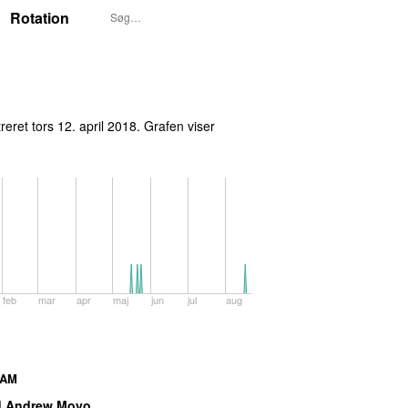
Rotation
treret
tors 12. april 2018
. Grafen viser
feb
mar
apr
maj
jun
jul
aug
AM
d Andrew Moyo