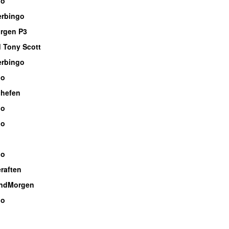
io
rbingo
rgen P3
 Tony Scott
rbingo
io
hefen
io
io
io
raften
ndMorgen
io