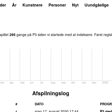
der
År
Kunstnere
Personer
Nyt
Uundgåelige
spillet
295
gange på P3 siden vi startede med at indeksere. Først regis
mar
apr
maj
jun
jul
aug
sep
okt
nov
dec
2020
Afspilningslog
#
DATO
PROGR
man 17. august 2020
17:44
P3 me
4