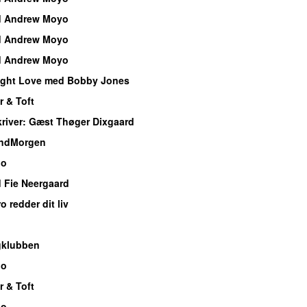
d Andrew Moyo
d Andrew Moyo
d Andrew Moyo
ight Love med Bobby Jones
r & Toft
river
: Gæst Thøger Dixgaard
ndMorgen
io
 Fie Neergaard
o redder dit liv
gklubben
io
r & Toft
io