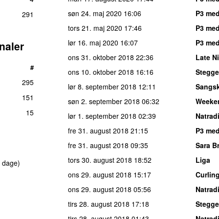
søn 24. maj 2020
16:06
P3 me
291
tors 21. maj 2020
17:46
P3 me
lør 16. maj 2020
16:07
P3 me
naler
ons 31. oktober 2018
22:36
Late N
#
ons 10. oktober 2018
16:16
Stegge
295
lør 8. september 2018
12:11
Sangsk
151
søn 2. september 2018
06:32
Weeke
15
lør 1. september 2018
02:39
Natrad
fre 31. august 2018
21:15
P3 med
fre 31. august 2018
09:35
Sara Br
tors 30. august 2018
18:52
Liga
 dage)
ons 29. august 2018
15:17
Curlin
ons 29. august 2018
05:56
Natrad
tirs 28. august 2018
17:18
Stegge
tirs 28. august 2018
01:43
Natrad