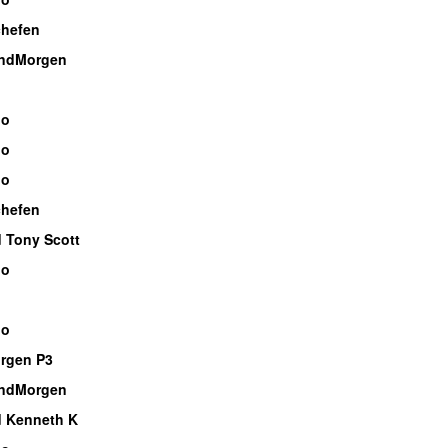
hefen
ndMorgen
io
io
io
hefen
 Tony Scott
io
io
rgen P3
ndMorgen
 Kenneth K