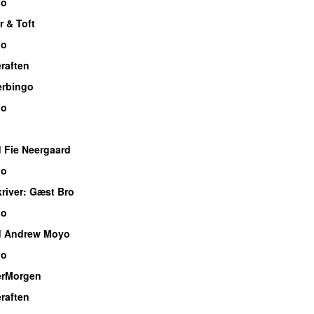
io
r & Toft
io
raften
rbingo
io
 Fie Neergaard
io
river
: Gæst Bro
io
d Andrew Moyo
io
rMorgen
raften