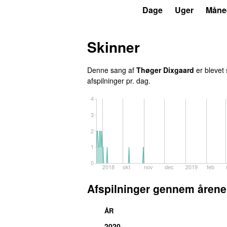
P3
Trends
Dage
Uger
Måne
Skinner
Denne sang af
Thøger Dixgaard
er blevet 
afspilninger pr. dag.
4
3
2
1
0
2018
okt
nov
dec
2019
feb
Afspilninger gennem årene
ÅR
2020