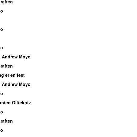
raften
io
io
io
d Andrew Moyo
raften
g er en fest
d Andrew Moyo
io
rsten Giftekniv
io
raften
io