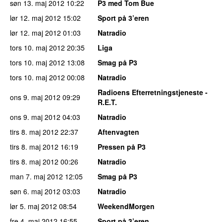
søn 13. maj 2012
10:22
P3 med Tom Bue
lør 12. maj 2012
15:02
Sport på 3’eren
lør 12. maj 2012
01:03
Natradio
tors 10. maj 2012
20:35
Liga
tors 10. maj 2012
13:08
Smag på P3
tors 10. maj 2012
00:08
Natradio
Radioens Efterretningstjeneste -
ons 9. maj 2012
09:29
R.E.T.
ons 9. maj 2012
04:03
Natradio
tirs 8. maj 2012
22:37
Aftenvagten
tirs 8. maj 2012
16:19
Pressen på P3
tirs 8. maj 2012
00:26
Natradio
man 7. maj 2012
12:05
Smag på P3
søn 6. maj 2012
03:03
Natradio
lør 5. maj 2012
08:54
WeekendMorgen
fre 4. maj 2012
16:55
Sport på 3’eren