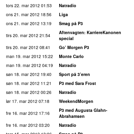
tors 22. mar 2012
01:53
Natradio
ons 21. mar 2012
18:56
Liga
ons 21. mar 2012
13:19
Smag på P3
Aftenvagten
: KarriereKanonen
tirs 20. mar 2012
21:54
special
tirs 20. mar 2012
08:41
Go’ Morgen P3
man 19. mar 2012
15:22
Monte Carlo
man 19. mar 2012
04:19
Natradio
søn 18. mar 2012
19:40
Sport på 3’eren
søn 18. mar 2012
11:21
P3 med Sara Frost
søn 18. mar 2012
00:26
Natradio
lør 17. mar 2012
07:18
WeekendMorgen
P3 med Augusta Glahn-
fre 16. mar 2012
17:16
Abrahamsen
fre 16. mar 2012
03:20
Natradio
tors 15. mar 2012
13:06
Smag på P3