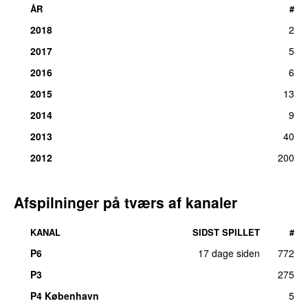
ÅR
#
2018
2
2017
5
2016
6
2015
13
2014
9
2013
40
2012
200
Afspilninger på tværs af kanaler
KANAL
SIDST SPILLET
#
P6
17 dage siden
772
P3
275
P4 København
5