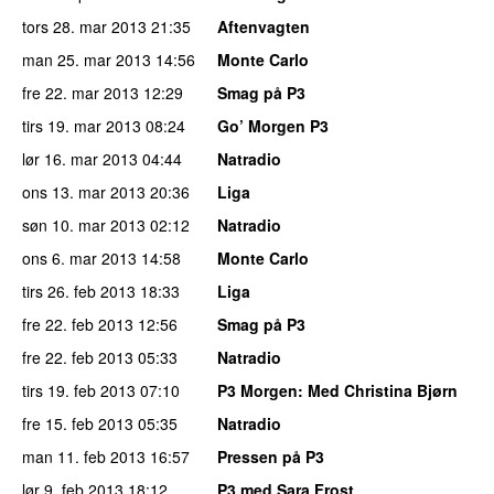
tors 28. mar 2013
21:35
Aftenvagten
man 25. mar 2013
14:56
Monte Carlo
fre 22. mar 2013
12:29
Smag på P3
tirs 19. mar 2013
08:24
Go’ Morgen P3
lør 16. mar 2013
04:44
Natradio
ons 13. mar 2013
20:36
Liga
søn 10. mar 2013
02:12
Natradio
ons 6. mar 2013
14:58
Monte Carlo
tirs 26. feb 2013
18:33
Liga
fre 22. feb 2013
12:56
Smag på P3
fre 22. feb 2013
05:33
Natradio
tirs 19. feb 2013
07:10
P3 Morgen
: Med Christina Bjørn
fre 15. feb 2013
05:35
Natradio
man 11. feb 2013
16:57
Pressen på P3
lør 9. feb 2013
18:12
P3 med Sara Frost