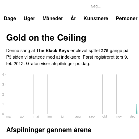
P3
Trends
Dage
Uger
Måneder
År
Kunstnere
Personer
Gold on the Ceiling
Denne sang af
The Black Keys
er blevet spillet
275
gange på
P3 siden vi startede med at indeksere. Først registreret
tors 9.
feb 2012
. Grafen viser afspilninger pr. dag.
4
3
2
1
0
mar
apr
maj
jun
jul
aug
sep
okt
nov
dec
Afspilninger gennem årene