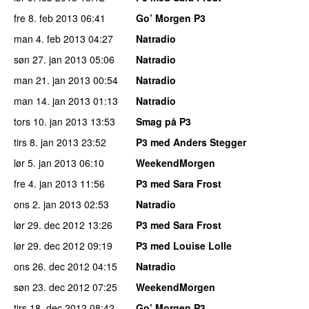
fre 8. feb 2013
06:41
Go’ Morgen P3
man 4. feb 2013
04:27
Natradio
søn 27. jan 2013
05:06
Natradio
man 21. jan 2013
00:54
Natradio
man 14. jan 2013
01:13
Natradio
tors 10. jan 2013
13:53
Smag på P3
tirs 8. jan 2013
23:52
P3 med Anders Stegger
lør 5. jan 2013
06:10
WeekendMorgen
fre 4. jan 2013
11:56
P3 med Sara Frost
ons 2. jan 2013
02:53
Natradio
lør 29. dec 2012
13:26
P3 med Sara Frost
lør 29. dec 2012
09:19
P3 med Louise Lolle
ons 26. dec 2012
04:15
Natradio
søn 23. dec 2012
07:25
WeekendMorgen
tirs 18. dec 2012
08:42
Go’ Morgen P3