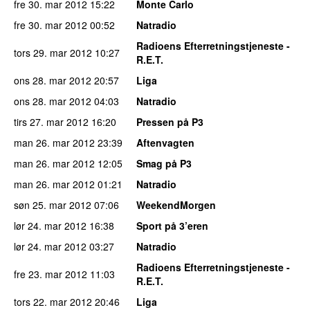
fre 30. mar 2012
15:22
Monte Carlo
fre 30. mar 2012
00:52
Natradio
Radioens Efterretningstjeneste -
tors 29. mar 2012
10:27
R.E.T.
ons 28. mar 2012
20:57
Liga
ons 28. mar 2012
04:03
Natradio
tirs 27. mar 2012
16:20
Pressen på P3
man 26. mar 2012
23:39
Aftenvagten
man 26. mar 2012
12:05
Smag på P3
man 26. mar 2012
01:21
Natradio
søn 25. mar 2012
07:06
WeekendMorgen
lør 24. mar 2012
16:38
Sport på 3’eren
lør 24. mar 2012
03:27
Natradio
Radioens Efterretningstjeneste -
fre 23. mar 2012
11:03
R.E.T.
tors 22. mar 2012
20:46
Liga