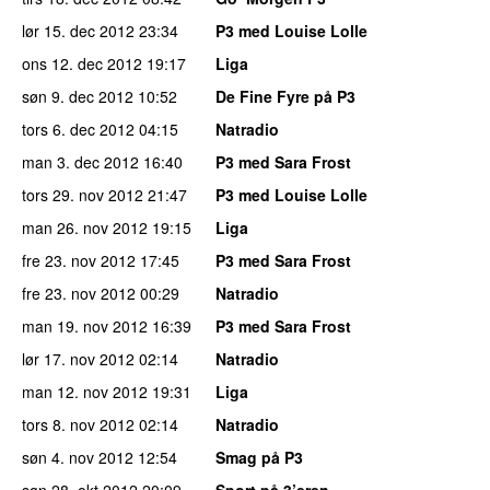
lør 15. dec 2012
23:34
P3 med Louise Lolle
ons 12. dec 2012
19:17
Liga
søn 9. dec 2012
10:52
De Fine Fyre på P3
tors 6. dec 2012
04:15
Natradio
man 3. dec 2012
16:40
P3 med Sara Frost
tors 29. nov 2012
21:47
P3 med Louise Lolle
man 26. nov 2012
19:15
Liga
fre 23. nov 2012
17:45
P3 med Sara Frost
fre 23. nov 2012
00:29
Natradio
man 19. nov 2012
16:39
P3 med Sara Frost
lør 17. nov 2012
02:14
Natradio
man 12. nov 2012
19:31
Liga
tors 8. nov 2012
02:14
Natradio
søn 4. nov 2012
12:54
Smag på P3
søn 28. okt 2012
20:09
Sport på 3’eren