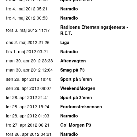
fre 4. maj 2012
05:21
Natradio
fre 4. maj 2012
00:53
Natradio
Radioens Efterretningstjeneste -
tors 3. maj 2012
11:17
R.E.T.
ons 2. maj 2012
21:26
Liga
tirs 1. maj 2012
03:21
Natradio
man 30. apr 2012
23:38
Aftenvagten
man 30. apr 2012
12:04
Smag på P3
søn 29. apr 2012
18:40
Sport på 3’eren
søn 29. apr 2012
08:07
WeekendMorgen
lør 28. apr 2012
21:41
Sport på 3’eren
lør 28. apr 2012
15:24
Fordomsfrekvensen
lør 28. apr 2012
01:03
Natradio
fre 27. apr 2012
06:21
Go’ Morgen P3
tors 26. apr 2012
04:21
Natradio